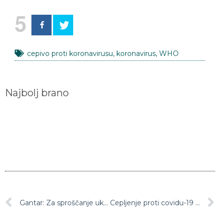
5
cepivo proti koronavirusu
,
koronavirus
,
WHO
Najbolj brano
Gantar: Za sproščanje ukrepov bo zadostoval en dosežen pogoj – ali sedemdnevno povprečje okuženih ali pa število hospitaliziranih
Cepljenje proti covidu-19 bo brezplačno za vse, najprej v domovih za starejše in zdravstvu