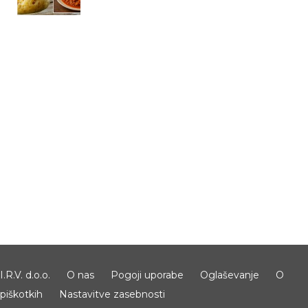
I.R.V. d.o.o.
O nas
Pogoji uporabe
Oglaševanje
O
piškotkih
Nastavitve zasebnosti