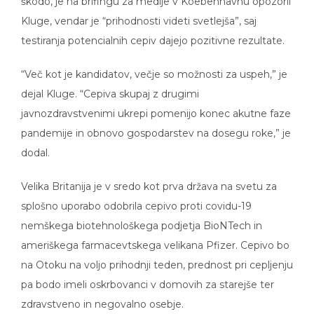
škodo, je na brifingu za medije v Koebenhavnu opozoril
Kluge, vendar je “prihodnosti videti svetlejša”, saj
testiranja potencialnih cepiv dajejo pozitivne rezultate.
“Več kot je kandidatov, večje so možnosti za uspeh,” je
dejal Kluge. “Cepiva skupaj z drugimi
javnozdravstvenimi ukrepi pomenijo konec akutne faze
pandemije in obnovo gospodarstev na dosegu roke,” je
dodal.
Velika Britanija je v sredo kot prva država na svetu za
splošno uporabo odobrila cepivo proti covidu-19
nemškega biotehnološkega podjetja BioNTech in
ameriškega farmacevtskega velikana Pfizer. Cepivo bo
na Otoku na voljo prihodnji teden, prednost pri cepljenju
pa bodo imeli oskrbovanci v domovih za starejše ter
zdravstveno in negovalno osebje.