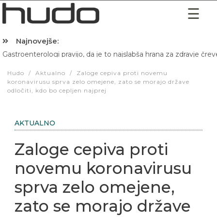
Najnovejše:
Gastroenterologi pravijo, da je to najslabša hrana za zdravje črev
Hibernacijska dieta: Zakaj je pred spanjem dobro pojesti žlico 
Hudo
/
Aktualno
/
Zaloge cepiva proti novemu
koronavirusu sprva zelo omejene, zato se morajo države
odločiti, kdo bo cepljen najprej
AKTUALNO
Zaloge cepiva proti
novemu koronavirusu
sprva zelo omejene,
zato se morajo države