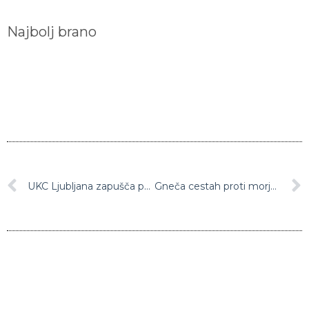
Najbolj brano
UKC Ljubljana zapušča pomočnik direktorja za informatiko Peter Kolar
Gneča cestah proti morju zaradi katoliškega praznika v Avstriji in Nemčiji