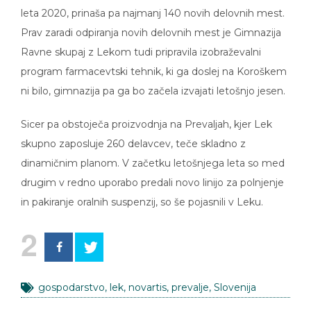
leta 2020, prinaša pa najmanj 140 novih delovnih mest.
Prav zaradi odpiranja novih delovnih mest je Gimnazija
Ravne skupaj z Lekom tudi pripravila izobraževalni
program farmacevtski tehnik, ki ga doslej na Koroškem
ni bilo, gimnazija pa ga bo začela izvajati letošnjo jesen.
Sicer pa obstoječa proizvodnja na Prevaljah, kjer Lek
skupno zaposluje 260 delavcev, teče skladno z
dinamičnim planom. V začetku letošnjega leta so med
drugim v redno uporabo predali novo linijo za polnjenje
in pakiranje oralnih suspenzij, so še pojasnili v Leku.
2
gospodarstvo
,
lek
,
novartis
,
prevalje
,
Slovenija