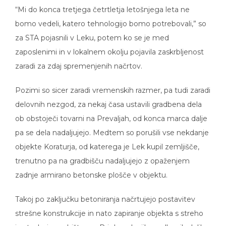
“Mi do konca tretjega četrtletja letošnjega leta ne
bomo vedeli, katero tehnologijo bomo potrebovali,” so
za STA pojasnili v Leku, potem ko se je med
zaposlenimi in v lokalnem okolju pojavila zaskrbljenost
zaradi za zdaj spremenjenih načrtov.
Pozimi so sicer zaradi vremenskih razmer, pa tudi zaradi
delovnih nezgod, za nekaj časa ustavili gradbena dela
ob obstoječi tovarni na Prevaljah, od konca marca dalje
pa se dela nadaljujejo. Medtem so porušili vse nekdanje
objekte Koraturja, od katerega je Lek kupil zemljišče,
trenutno pa na gradbišču nadaljujejo z opaženjem
zadnje armirano betonske plošče v objektu.
Takoj po zaključku betoniranja načrtujejo postavitev
strešne konstrukcije in nato zapiranje objekta s streho