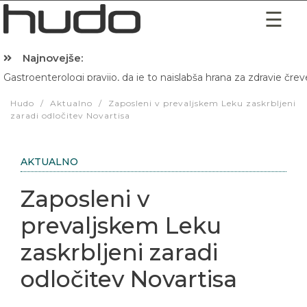
Najnovejše:
Gastroenterologi pravijo, da je to najslabša hrana za zdravje črev
Hibernacijska dieta: Zakaj je pred spanjem dobro pojesti žlico 
Hudo
/
Aktualno
/
Zaposleni v prevaljskem Leku zaskrbljeni
zaradi odločitev Novartisa
AKTUALNO
Zaposleni v
prevaljskem Leku
zaskrbljeni zaradi
odločitev Novartisa