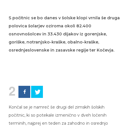
S počitnic se bo danes v šolske klopi vrnila še druga
polovica šolarjev oziroma okoli 82.400
osnovnošolcev in 33.430 dijakov iz gorenjske,
goriške, notranjsko-kraške, obalno-kraške,
osrednjeslovenske in zasavske regije ter Kočevja.
2
Končal se je namreč še drugi del zimskih šolskih
počitnic, ki so potekale izmenično v dveh ločenih
terminih, najprej en teden za zahodno in osrednjo