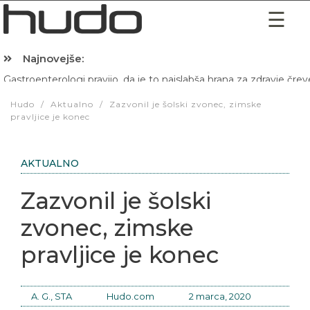
Najnovejše:
Gastroenterologi pravijo, da je to najslabša hrana za zdravje črev
Hibernacijska dieta: Zakaj je pred spanjem dobro pojesti žlico 
Hudo
/
Aktualno
/
Zazvonil je šolski zvonec, zimske
pravljice je konec
AKTUALNO
Zazvonil je šolski
zvonec, zimske
pravljice je konec
A. G., STA
Hudo.com
2 marca, 2020