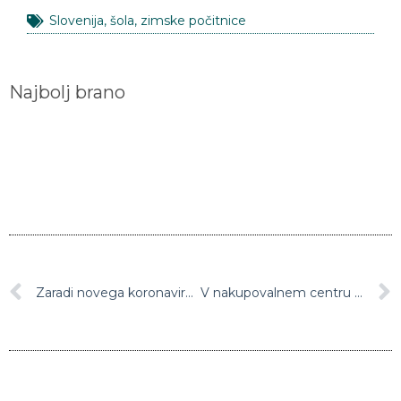
Slovenija
,
šola
,
zimske počitnice
Najbolj brano
Zaradi novega koronavirusa zaprli pariški Louvre
V nakupovalnem centru na Filipinih napadalec zajel več talcev