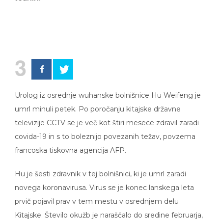
3
Urolog iz osrednje wuhanske bolnišnice Hu Weifeng je
umrl minuli petek. Po poročanju kitajske državne
televizije CCTV se je več kot štiri mesece zdravil zaradi
covida-19 in s to boleznijo povezanih težav, povzema
francoska tiskovna agencija AFP.
Hu je šesti zdravnik v tej bolnišnici, ki je umrl zaradi
novega koronavirusa. Virus se je konec lanskega leta
prvič pojavil prav v tem mestu v osrednjem delu
Kitajske. Število okužb je naraščalo do sredine februarja,