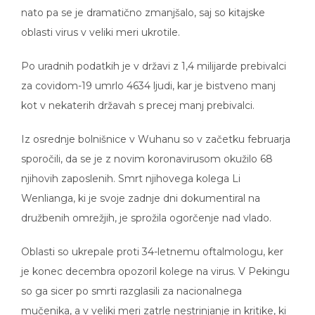
nato pa se je dramatično zmanjšalo, saj so kitajske
oblasti virus v veliki meri ukrotile.
Po uradnih podatkih je v državi z 1,4 milijarde prebivalci
za covidom-19 umrlo 4634 ljudi, kar je bistveno manj
kot v nekaterih državah s precej manj prebivalci.
Iz osrednje bolnišnice v Wuhanu so v začetku februarja
sporočili, da se je z novim koronavirusom okužilo 68
njihovih zaposlenih. Smrt njihovega kolega Li
Wenlianga, ki je svoje zadnje dni dokumentiral na
družbenih omrežjih, je sprožila ogorčenje nad vlado.
Oblasti so ukrepale proti 34-letnemu oftalmologu, ker
je konec decembra opozoril kolege na virus. V Pekingu
so ga sicer po smrti razglasili za nacionalnega
mučenika, a v veliki meri zatrle nestrinjanje in kritike, ki