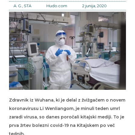
A. G., STA
Hudo.com
2 junija, 2020
Zdravnik iz Wuhana, ki je delal z žvižgačem o novem
koronavirusu Li Wenliangom, je minuli teden umrl
zaradi virusa, so danes poročali kitajski mediji. To je
prva žrtev bolezni covid-19 na Kitajskem po več
tednih.