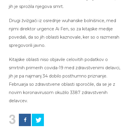
jih je sprožila njegova smrt.
Drugi žvižgači iz osrednje wuhanske bolnišnice, med
njimi direktor urgence Ai Fen, so za kitajske medije
povedali, da so jih oblasti kaznovale, ker so o razmerah
spregovorili javno.
Kitajske oblasti niso objavile celovitih podatkov o
smrtnih primerih covida-19 med zdravstvenimi delavci,
jih je pa najmanj 34 dobilo posthumno priznanje.
Februarja so zdravstvene oblasti sporočile, da se je z
novim koronavirusom okužilo 3387 zdravstvenih
delavcev.
3