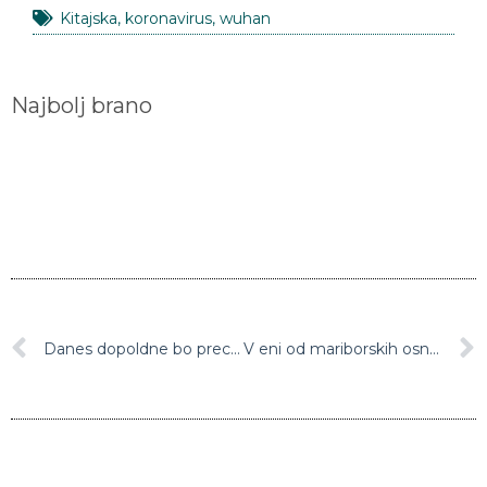
Kitajska
,
koronavirus
,
wuhan
Najbolj brano
Danes dopoldne bo precej sončno, popoldne pa so možne plohe
V eni od mariborskih osnovnih šol potrdili okužbo z novim koronavirusom pri učencu