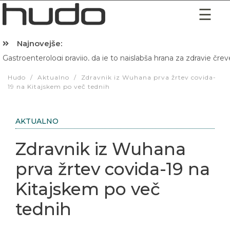
Najnovejše:
Gastroenterologi pravijo, da je to najslabša hrana za zdravje črev
Hibernacijska dieta: Zakaj je pred spanjem dobro pojesti žlico 
Hudo
/
Aktualno
/
Zdravnik iz Wuhana prva žrtev covida-
19 na Kitajskem po več tednih
AKTUALNO
Zdravnik iz Wuhana
prva žrtev covida-19 na
Kitajskem po več
tednih