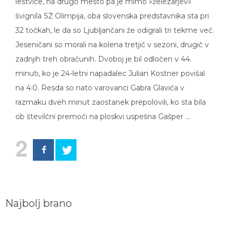
lestvice, na drugo mesto pa je mimo »železarjev«
švignila SŽ Olimpija, oba slovenska predstavnika sta pri
32 točkah, le da so Ljubljančani že odigrali tri tekme več.
Jeseničani so morali na kolena tretjič v sezoni, drugič v
zadnjih treh obračunih. Dvoboj je bil odločen v 44.
minuti, ko je 24-letni napadalec Julian Kostner povišal
na 4:0. Resda so nato varovanci Gabra Glaviča v
razmaku dveh minut zaostanek prepolovili, ko sta bila
ob številčni premoči na ploskvi uspešna Gašper …
2
Najbolj brano