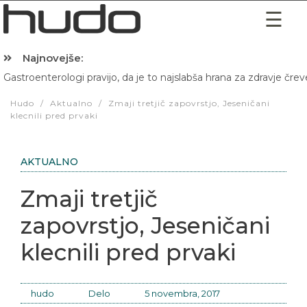
Najnovejše:
Gastroenterologi pravijo, da je to najslabša hrana za zdravje črev
Hudo
/
Aktualno
/
Zmaji tretjič zapovrstjo, Jeseničani
klecnili pred prvaki
AKTUALNO
Zmaji tretjič
zapovrstjo, Jeseničani
klecnili pred prvaki
hudo
Delo
5 novembra, 2017