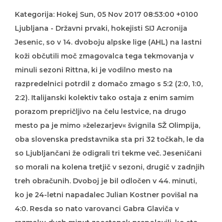
Kategorija: Hokej Sun, 05 Nov 2017 08:53:00 +0100
Ljubljana - Državni prvaki, hokejisti SIJ Acronija
Jesenic, so v 14. dvoboju alpske lige (AHL) na lastni
koži občutili moč zmagovalca tega tekmovanja v
minuli sezoni Rittna, ki je vodilno mesto na
razpredelnici potrdil z domačo zmago s 5:2 (2:0, 1:0,
2:2). Italijanski kolektiv tako ostaja z enim samim
porazom prepričljivo na čelu lestvice, na drugo
mesto pa je mimo »železarjev« švignila SŽ Olimpija,
oba slovenska predstavnika sta pri 32 točkah, le da
so Ljubljančani že odigrali tri tekme več. Jeseničani
so morali na kolena tretjič v sezoni, drugič v zadnjih
treh obračunih. Dvoboj je bil odločen v 44. minuti,
ko je 24-letni napadalec Julian Kostner povišal na
4:0. Resda so nato varovanci Gabra Glaviča v