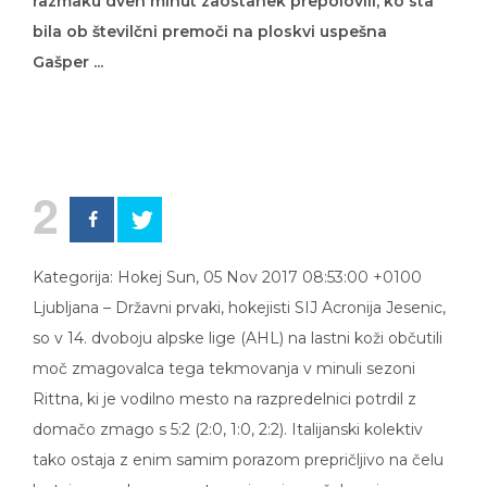
razmaku dveh minut zaostanek prepolovili, ko sta
bila ob številčni premoči na ploskvi uspešna
Gašper ...
2
Kategorija: Hokej Sun, 05 Nov 2017 08:53:00 +0100
Ljubljana – Državni prvaki, hokejisti SIJ Acronija Jesenic,
so v 14. dvoboju alpske lige (AHL) na lastni koži občutili
moč zmagovalca tega tekmovanja v minuli sezoni
Rittna, ki je vodilno mesto na razpredelnici potrdil z
domačo zmago s 5:2 (2:0, 1:0, 2:2). Italijanski kolektiv
tako ostaja z enim samim porazom prepričljivo na čelu