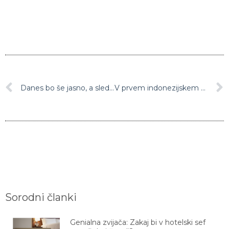
Danes bo še jasno, a sledi občutna sprememba
V prvem indonezijskem muzeju sodobne umetnosti domuje okoli 800 slik in skulptur
Sorodni članki
Genialna zvijača: Zakaj bi v hotelski sef