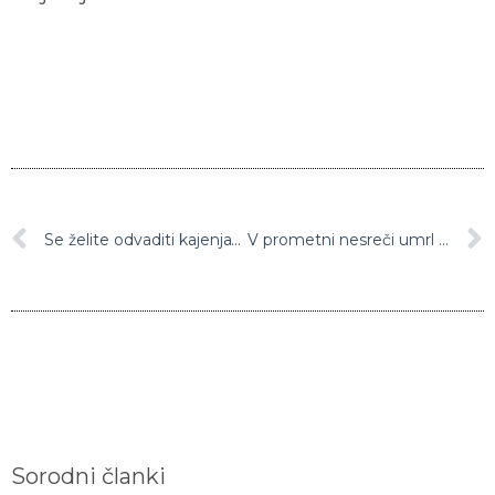
Se želite odvaditi kajenja? Rešitev je »vejpanje«
V prometni nesreči umrl kolesar
Sorodni članki