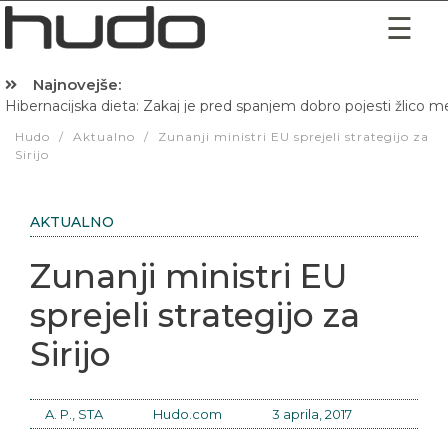
Najnovejše:
Hibernacijska dieta: Zakaj je pred spanjem dobro pojesti žlico 
Hudo
/
Aktualno
/
Zunanji ministri EU sprejeli strategijo za
Sirijo
AKTUALNO
Zunanji ministri EU
sprejeli strategijo za
Sirijo
A. P., STA
Hudo.com
3 aprila, 2017