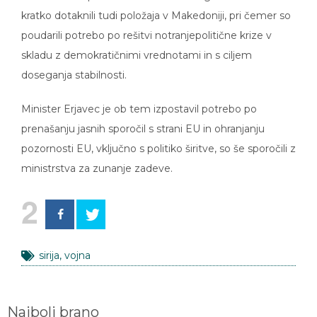
kratko dotaknili tudi položaja v Makedoniji, pri čemer so
poudarili potrebo po rešitvi notranjepolitične krize v
skladu z demokratičnimi vrednotami in s ciljem
doseganja stabilnosti.
Minister Erjavec je ob tem izpostavil potrebo po
prenašanju jasnih sporočil s strani EU in ohranjanju
pozornosti EU, vključno s politiko širitve, so še sporočili z
ministrstva za zunanje zadeve.
2
sirija
,
vojna
Najbolj brano