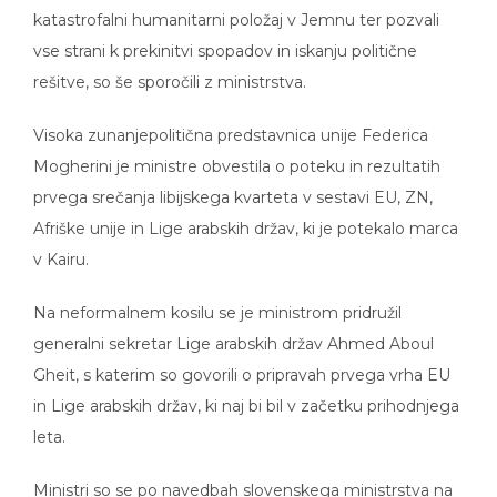
katastrofalni humanitarni položaj v Jemnu ter pozvali
vse strani k prekinitvi spopadov in iskanju politične
rešitve, so še sporočili z ministrstva.
Visoka zunanjepolitična predstavnica unije Federica
Mogherini je ministre obvestila o poteku in rezultatih
prvega srečanja libijskega kvarteta v sestavi EU, ZN,
Afriške unije in Lige arabskih držav, ki je potekalo marca
v Kairu.
Na neformalnem kosilu se je ministrom pridružil
generalni sekretar Lige arabskih držav Ahmed Aboul
Gheit, s katerim so govorili o pripravah prvega vrha EU
in Lige arabskih držav, ki naj bi bil v začetku prihodnjega
leta.
Ministri so se po navedbah slovenskega ministrstva na