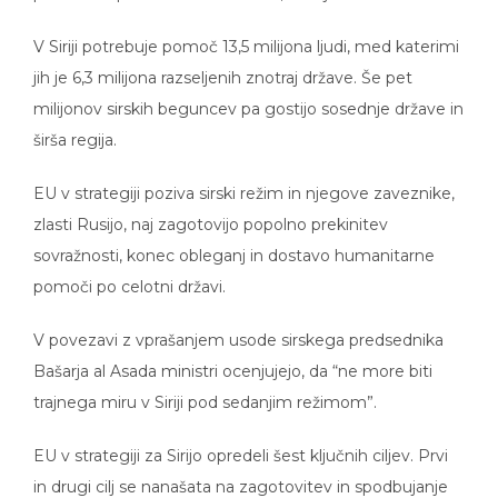
V Siriji potrebuje pomoč 13,5 milijona ljudi, med katerimi
jih je 6,3 milijona razseljenih znotraj države. Še pet
milijonov sirskih beguncev pa gostijo sosednje države in
širša regija.
EU v strategiji poziva sirski režim in njegove zaveznike,
zlasti Rusijo, naj zagotovijo popolno prekinitev
sovražnosti, konec obleganj in dostavo humanitarne
pomoči po celotni državi.
V povezavi z vprašanjem usode sirskega predsednika
Bašarja al Asada ministri ocenjujejo, da “ne more biti
trajnega miru v Siriji pod sedanjim režimom”.
EU v strategiji za Sirijo opredeli šest ključnih ciljev. Prvi
in drugi cilj se nanašata na zagotovitev in spodbujanje