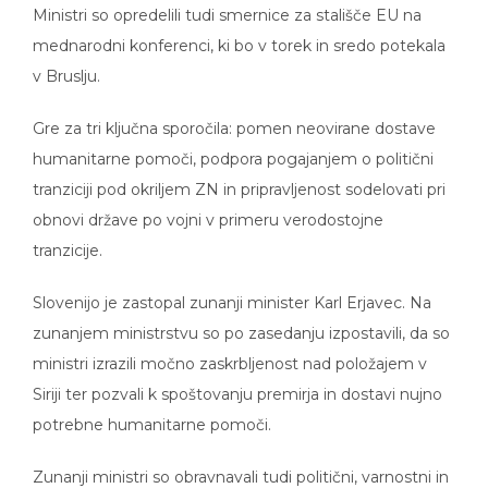
Ministri so opredelili tudi smernice za stališče EU na
mednarodni konferenci, ki bo v torek in sredo potekala
v Bruslju.
Gre za tri ključna sporočila: pomen neovirane dostave
humanitarne pomoči, podpora pogajanjem o politični
tranziciji pod okriljem ZN in pripravljenost sodelovati pri
obnovi države po vojni v primeru verodostojne
tranzicije.
Slovenijo je zastopal zunanji minister Karl Erjavec. Na
zunanjem ministrstvu so po zasedanju izpostavili, da so
ministri izrazili močno zaskrbljenost nad položajem v
Siriji ter pozvali k spoštovanju premirja in dostavi nujno
potrebne humanitarne pomoči.
Zunanji ministri so obravnavali tudi politični, varnostni in