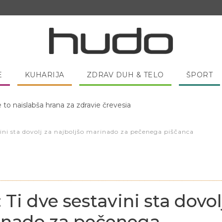
E
KUHARIJA
ZDRAV DUH & TELO
ŠPORT
 pred spanjem dobro pojesti žlico medu?
avini sta dovolj za najboljšo marinado za pečenega piščanca
 Ti dve sestavini sta dovol
rinado za pečenega