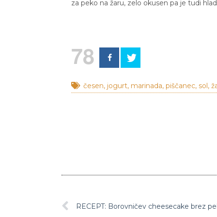
za peko na žaru, zelo okusen pa je tudi hlade
78
česen
,
jogurt
,
marinada
,
piščanec
,
sol
,
ž
RECEPT: Borovničev cheesecake brez p