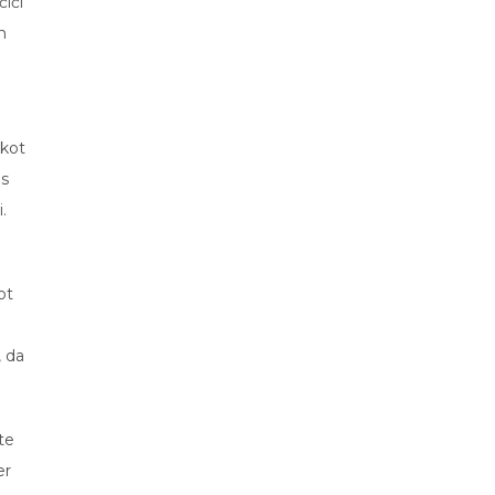
iči
n
 kot
 s
.
ot
, da
te
er