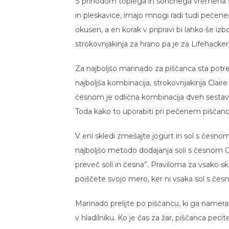
S prihodom toplega in sončnega vremena se 
in pleskavice, imajo mnogi radi tudi pečene
okusen, a en korak v pripravi bi lahko še iz
strokovnjakinja za hrano pa je za Lifehacke
Za najboljšo marinado za piščanca sta potreb
najboljša kombinacija, strokovnjakinja Claire 
česnom je odlična kombinacija dveh sestavin, 
Toda kako to uporabiti pri pečenem piščan
V eni skledi zmešajte jogurt in sol s česnom,
najboljšo metodo dodajanja soli s česnom C
preveč soli in česna”. Praviloma za vsako sk
poiščete svojo mero, ker ni vsaka sol s če
Marinado prelijte po piščancu, ki ga namerav
v hladilniku. Ko je čas za žar, piščanca pec