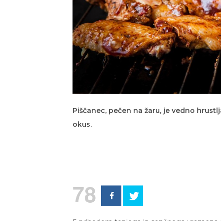
Piščanec, pečen na žaru, je vedno hrustlj
okus.
78