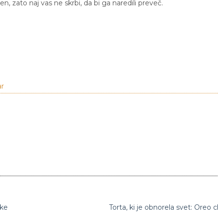
n, zato naj vas ne skrbi, da bi ga naredili preveč.
ar
eke