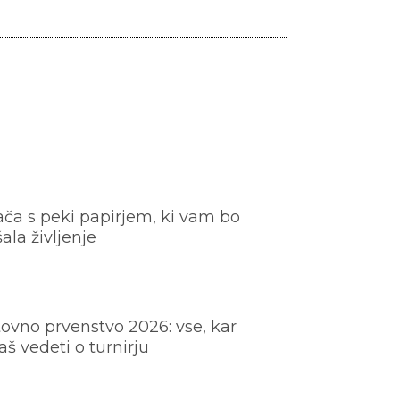
ača s peki papirjem, ki vam bo
šala življenje
ovno prvenstvo 2026: vse, kar
š vedeti o turnirju