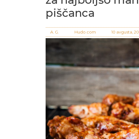
piščanca
A. G.
Hudo.com
10 avgusta, 2