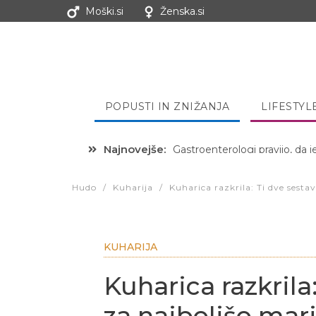
Moški.si
Ženska.si
POPUSTI IN ZNIŽANJA
LIFESTYL
Najnovejše:
Hibernacijska dieta: Zakaj je
Hudo
/
Kuharija
/
Kuharica razkrila: Ti dve sest
KUHARIJA
Kuharica razkrila:
za najboljšo ma