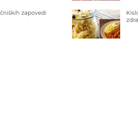
ečniških zapovedi
Kisl
zdra