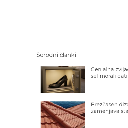
Sorodni članki
Genialna zvijač
sef morali dati
Brezčasen diza
zamenjava star