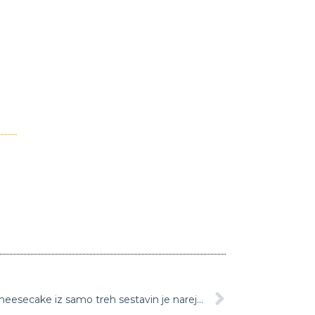
Torta, ki je obnorela svet: Oreo cheesecake iz samo treh sestavin je narejen v samo nekaj minutah