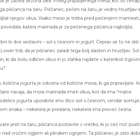
je začela sezona žara. Poleg priljubljenega mesa, kot so čevapč
ga piščanca na žaru. Piščanec, pečen na žaru, je vedno hrustljav i
boljšal njegov okus. Vsako meso je treba pred pečenjem marinirati,
r povedala, katera marinada je za pečenega piščanca najboljša.
ni le dve sestavini – sol s česnom in jogurt. Čeprav se to ne sliši
Lower trdi, da je piščanec zaradi tega bolj slasten in hrustljav. Sol
ki da živilu odličen okus in jo zlahka najdete v katerikoli trgovini
cu?
 količina jogurta je odvisna od količine mesa, ki ga pripravljate. K
laire navaja, da mora marinada imeti okus, kot da ima “malce
odelico jogurta uporabite eno žlico soli s česnom, vendar svetuje
snom enaka – nekatera je preslana, nekatera ima preveč česna.
ate jesti na žaru, piščanca postavite v vrečko, ki jo čez noč pusti
ite nad vročim ogljem ali plinskim ognjem. Ta piščanec je zelo dob