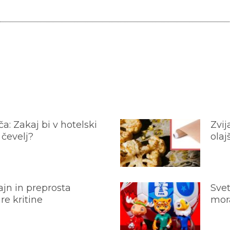
a: Zakaj bi v hotelski
Zvij
 čevelj?
olaj
jn in preprosta
Svet
e kritine
mora