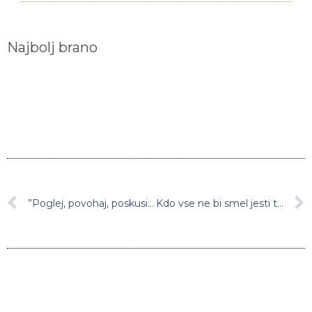
Najbolj brano
”Poglej, povohaj, poskusi!” Zakaj bi zavrgli hrano samo zaradi pretečenega datuma na embalaži?
Kdo vse ne bi smel jesti tatarskega biftka?