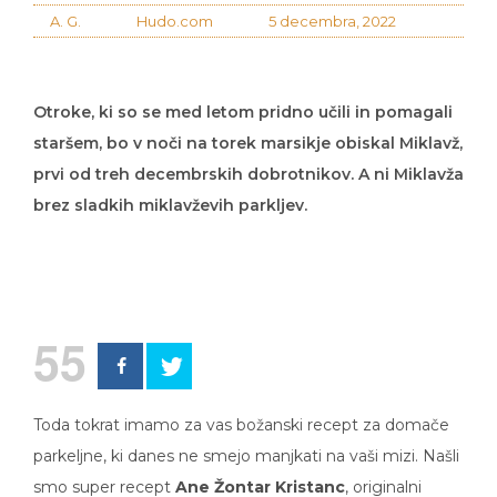
A. G.
Hudo.com
5 decembra, 2022
Otroke, ki so se med letom pridno učili in pomagali
staršem, bo v noči na torek marsikje obiskal Miklavž,
prvi od treh decembrskih dobrotnikov. A ni Miklavža
brez sladkih miklavževih parkljev.
55
Toda tokrat imamo za vas božanski recept za domače
parkeljne, ki danes ne smejo manjkati na vaši mizi. Našli
smo super recept
Ane Žontar Kristanc
, originalni