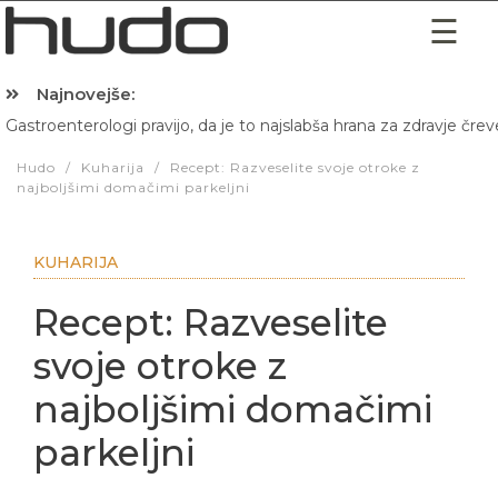
Najnovejše:
Gastroenterologi pravijo, da je to najslabša hrana za zdravje črev
Hibernacijska dieta: Zakaj je pred spanjem dobro pojesti žlico 
Hudo
/
Kuharija
/
Recept: Razveselite svoje otroke z
najboljšimi domačimi parkeljni
KUHARIJA
Recept: Razveselite
svoje otroke z
najboljšimi domačimi
parkeljni