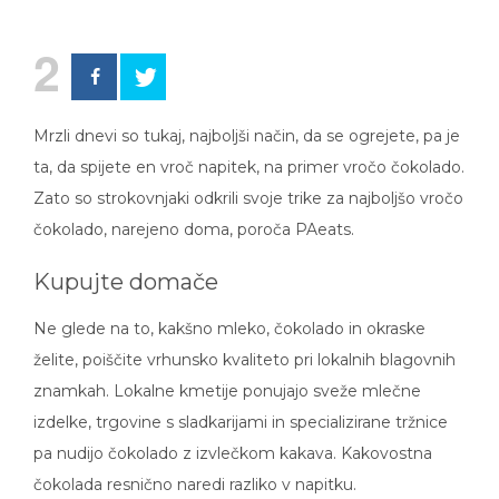
2
Mrzli dnevi so tukaj, najboljši način, da se ogrejete, pa je
ta, da spijete en vroč napitek, na primer vročo čokolado.
Zato so strokovnjaki odkrili svoje trike za najboljšo vročo
čokolado, narejeno doma, poroča PAeats.
Kupujte domače
Ne glede na to, kakšno mleko, čokolado in okraske
želite, poiščite vrhunsko kvaliteto pri lokalnih blagovnih
znamkah. Lokalne kmetije ponujajo sveže mlečne
izdelke, trgovine s sladkarijami in specializirane tržnice
pa nudijo čokolado z izvlečkom kakava. Kakovostna
čokolada resnično naredi razliko v napitku.