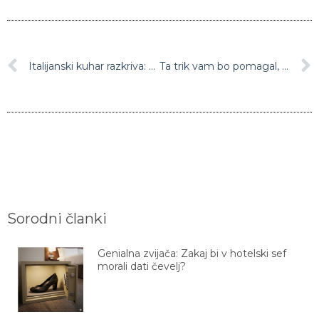
Italijanski kuhar razkriva: To je edini pravi recept za pripravo bolonjske omake!
Ta trik vam bo pomagal, da čebulo na drobno nasekljate v samo nekaj sekundah!
Sorodni članki
Genialna zvijača: Zakaj bi v hotelski sef
morali dati čevelj?