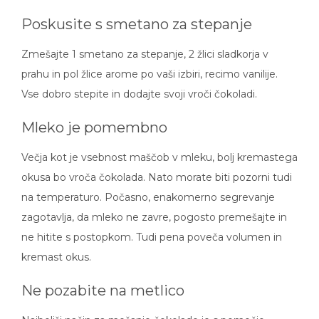
Poskusite s smetano za stepanje
Zmešajte 1 smetano za stepanje, 2 žlici sladkorja v
prahu in pol žlice arome po vaši izbiri, recimo vanilije.
Vse dobro stepite in dodajte svoji vroči čokoladi.
Mleko je pomembno
Večja kot je vsebnost maščob v mleku, bolj kremastega
okusa bo vroča čokolada. Nato morate biti pozorni tudi
na temperaturo. Počasno, enakomerno segrevanje
zagotavlja, da mleko ne zavre, pogosto premešajte in
ne hitite s postopkom. Tudi pena poveča volumen in
kremast okus.
Ne pozabite na metlico
Najboljši način za mešanje čokolade je s pomočjo