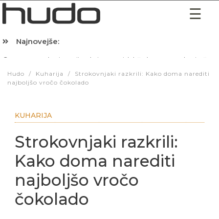
Najnovejše:
Hibernacijska dieta: Zakaj je pred spanjem dobro pojesti žlico 
Hudo
/
Kuharija
/
Strokovnjaki razkrili: Kako doma narediti
najboljšo vročo čokolado
KUHARIJA
Strokovnjaki razkrili:
Kako doma narediti
najboljšo vročo
čokolado