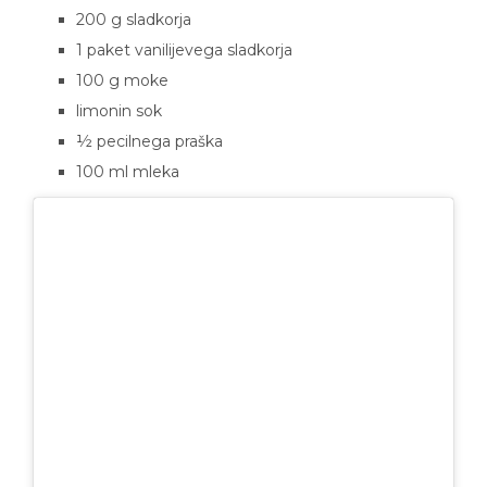
200 g sladkorja
1 paket vanilijevega sladkorja
100 g moke
limonin sok
½ pecilnega praška
100 ml mleka
View this post on Instagram