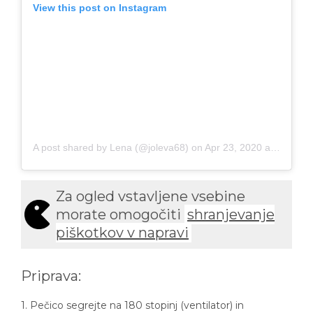
A post shared by Lena (@joleva68)
on
Apr 23, 2020 at 8:48am PDT
Za ogled vstavljene vsebine
morate omogočiti
shranjevanje
piškotkov v napravi
Priprava:
1. Pečico segrejte na 180 stopinj (ventilator) in