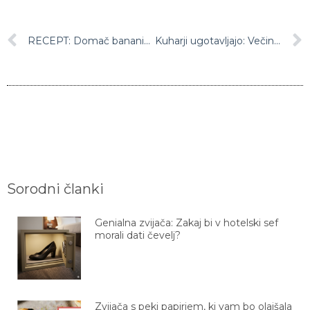
RECEPT: Domač bananin sladoled (iz le treh sestavin)
Kuharji ugotavljajo: Večina ljudi pri kuhanju jajc dela eno napako, razkrivamo, kako jo odpraviti
Sorodni članki
Genialna zvijača: Zakaj bi v hotelski sef
morali dati čevelj?
Zvijača s peki papirjem, ki vam bo olajšala
življenje