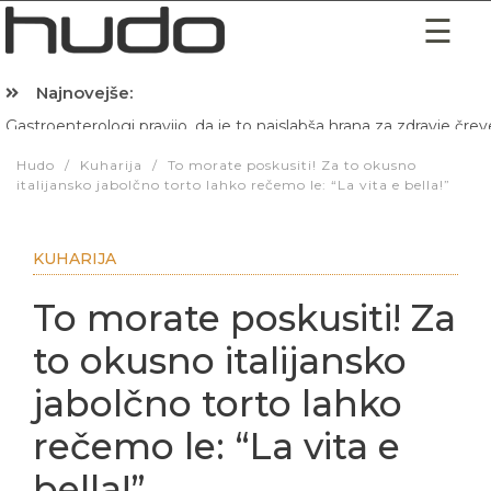
Najnovejše:
Hibernacijska dieta: Zakaj je pred spanjem dobro pojesti žlico 
Hudo
/
Kuharija
/
To morate poskusiti! Za to okusno
italijansko jabolčno torto lahko rečemo le: “La vita e bella!”
KUHARIJA
To morate poskusiti! Za
to okusno italijansko
jabolčno torto lahko
rečemo le: “La vita e
bella!”