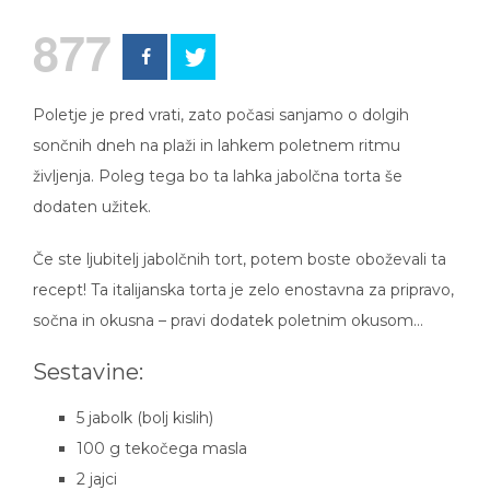
877
Poletje je pred vrati, zato počasi sanjamo o dolgih
sončnih dneh na plaži in lahkem poletnem ritmu
življenja. Poleg tega bo ta lahka jabolčna torta še
dodaten užitek.
Če ste ljubitelj jabolčnih tort, potem boste oboževali ta
recept! Ta italijanska torta je zelo enostavna za pripravo,
sočna in okusna – pravi dodatek poletnim okusom…
Sestavine:
5 jabolk (bolj kislih)
100 g tekočega masla
2 jajci