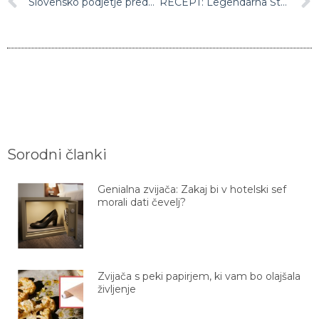
Slovensko podjetje predstavilo gurmanske sire, ki nastanejo povsem brez sestavin živalskega izvora
RECEPT: Legendarna Štefani pečenka
Sorodni članki
Genialna zvijača: Zakaj bi v hotelski sef
morali dati čevelj?
Zvijača s peki papirjem, ki vam bo olajšala
življenje