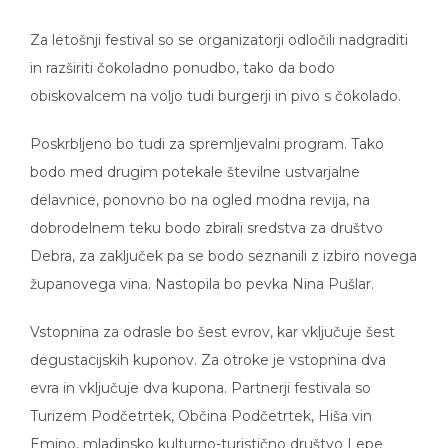
Za letošnji festival so se organizatorji odločili nadgraditi
in razširiti čokoladno ponudbo, tako da bodo
obiskovalcem na voljo tudi burgerji in pivo s čokolado.
Poskrbljeno bo tudi za spremljevalni program. Tako
bodo med drugim potekale številne ustvarjalne
delavnice, ponovno bo na ogled modna revija, na
dobrodelnem teku bodo zbirali sredstva za društvo
Debra, za zaključek pa se bodo seznanili z izbiro novega
županovega vina. Nastopila bo pevka Nina Pušlar.
Vstopnina za odrasle bo šest evrov, kar vključuje šest
degustacijskih kuponov. Za otroke je vstopnina dva
evra in vključuje dva kupona. Partnerji festivala so
Turizem Podčetrtek, Občina Podčetrtek, Hiša vin
Emino, mladinsko kulturno-turistično društvo Lepe