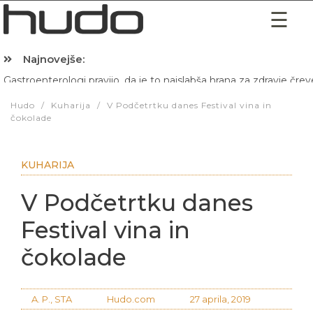
Najnovejše:
Gastroenterologi pravijo, da je to najslabša hrana za zdravje črev
Hibernacijska dieta: Zakaj je pred spanjem dobro pojesti žlico 
Hudo
/
Kuharija
/
V Podčetrtku danes Festival vina in
čokolade
KUHARIJA
V Podčetrtku danes
Festival vina in
čokolade
A. P., STA
Hudo.com
27 aprila, 2019