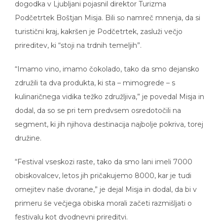
dogodka v Ljubljani pojasnil direktor Turizma
Podčetrtek Boštjan Misja. Bili so namreč mnenja, da si
turistični kraj, kakršen je Podčetrtek, zasluži večjo
prireditev, ki “stoji na trdnih temeljih”.
“Imamo vino, imamo čokolado, tako da smo dejansko
združili ta dva produkta, ki sta – mimogrede – s
kulinaričnega vidika težko združljiva,” je povedal Misja in
dodal, da so se pri tem predvsem osredotočili na
segment, ki jih njihova destinacija najbolje pokriva, torej
družine.
“Festival vseskozi raste, tako da smo lani imeli 7000
obiskovalcev, letos jih pričakujemo 8000, kar je tudi
omejitev naše dvorane,” je dejal Misja in dodal, da bi v
primeru še večjega obiska morali začeti razmišljati o
festivalu kot dvodnevni prireditvi.