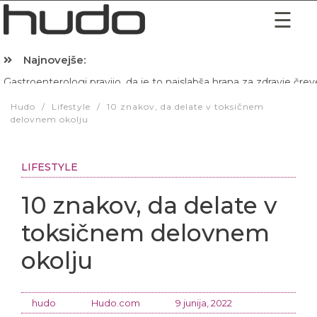
Najnovejše:
Hibernacijska dieta: Zakaj je pred spanjem dobro pojesti žlico 
Hudo
/
Lifestyle
/
10 znakov, da delate v toksičnem
delovnem okolju
LIFESTYLE
10 znakov, da delate v
toksičnem delovnem
okolju
hudo
Hudo.com
9 junija, 2022