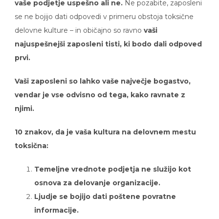
se ne bojijo dati odpovedi v primeru obstoja toksične
delovne kulture – in običajno so ravno
vaši
najuspešnejši zaposleni tisti, ki bodo dali odpoved
prvi.
Vaši zaposleni so lahko vaše največje bogastvo,
vendar je vse odvisno od tega, kako ravnate z
njimi.
10 znakov, da je vaša kultura na delovnem mestu
toksična:
Temeljne vrednote podjetja ne služijo kot
osnova za delovanje organizacije.
Ljudje se bojijo dati poštene povratne
informacije.
Mikroupravljanje – zaposleni imajo malo ali nič