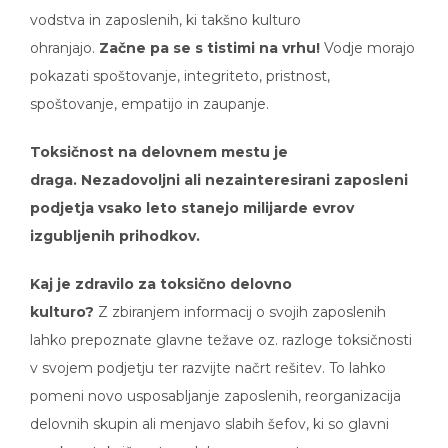
vodstva in zaposlenih, ki takšno kulturo
ohranjajo.
Začne pa se s tistimi na vrhu!
Vodje morajo
pokazati spoštovanje, integriteto, pristnost,
spoštovanje, empatijo in zaupanje.
Toksičnost na delovnem mestu je
draga. Nezadovoljni ali nezainteresirani zaposleni
podjetja vsako leto stanejo milijarde evrov
izgubljenih prihodkov.
Kaj je zdravilo za toksično delovno
kulturo?
Z zbiranjem informacij o svojih zaposlenih
lahko prepoznate glavne težave oz. razloge toksičnosti
v svojem podjetju ter razvijte načrt rešitev. To lahko
pomeni novo usposabljanje zaposlenih, reorganizacija
delovnih skupin ali menjavo slabih šefov, ki so glavni
vzrok za toksičnost na delovnem mestu.