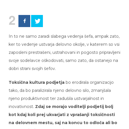
2
In to ne samo zaradi slabega vedenja šefa, ampak zato,
ker to vedenje ustvarja delovno okolje, v katerem so vsi
zaposleni prestrašeni, ustrahovani in pogosto pripravljeni
svoje sodelavce oškodovati, samo zato, da ostanejo na
dobri strani svojih šefov.
Toksična kultura podjetja
bo erodirala organizacijo
tako, da bo paralizirala njeno delovno silo, zmanjšala
njeno produktivnost ter zadušila ustvarjalnost in
inovativnost.
Zdaj se morajo voditelji podjetij bolj
kot kdaj koli prej ukvarjati z vprašanji toksičnosti
na delovnem mestu, saj na koncu to odloča ali bo
vaše podjetje uspešno ali ne.
Ne pozabite, zaposleni