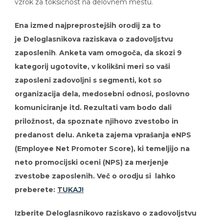
Ena izmed najpreprostejših orodij za to
je
Deloglasnikova raziskava o zadovoljstvu
zaposlenih
.
Anketa vam omogoča, da skozi 9
kategorij ugotovite, v kolikšni meri so vaši
zaposleni zadovoljni s segmenti, kot so
organizacija dela, medosebni odnosi, poslovno
komuniciranje itd. Rezultati vam bodo dali
priložnost, da spoznate njihovo zvestobo in
predanost delu. Anketa zajema vprašanja eNPS
(Employee Net Promoter Score), ki temeljijo na
neto promocijski oceni (NPS) za merjenje
zvestobe zaposlenih. Več o orodju si lahko
preberete:
TUKAJ!
Izberite Deloglasnikovo raziskavo o zadovoljstvu