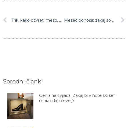
Trik, kako ocvreti meso, da bo manj mastno in hiša ne bo smrdela
Mesec ponosa: zakaj so LGBTQ+ inkluzivna podjetja uspešnejša?
Sorodni članki
Genialna zvijača: Zakaj bi v hotelski sef
morali dati čevelj?
Zvijača s peki papirjem, ki vam bo olajšala