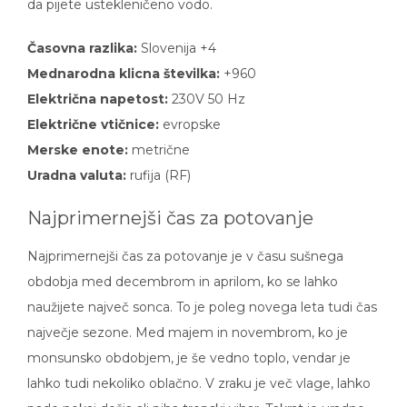
Časovna razlika:
Slovenija +4
Mednarodna klicna številka:
+960
Električna napetost:
230V 50 Hz
Električne vtičnice:
evropske
Merske enote:
metrične
Uradna valuta:
rufija (RF)
Najprimernejši čas za potovanje
Najprimernejši čas za potovanje je v času sušnega
obdobja med decembrom in aprilom, ko se lahko
naužijete največ sonca. To je poleg novega leta tudi čas
največje sezone. Med majem in novembrom, ko je
monsunsko obdobjem, je še vedno toplo, vendar je
lahko tudi nekoliko oblačno. V zraku je več vlage, lahko
pade nekaj dežja ali piha tropski vihar. Takrat je uradno