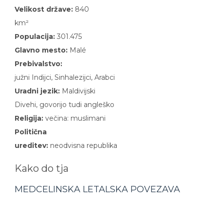
Velikost države:
840
km²
Populacija:
301.475
Glavno mesto:
Malé
Prebivalstvo:
južni Indijci, Sinhalezijci, Arabci
Uradni jezik:
Maldivijski
Divehi, govorijo tudi angleško
Religija:
večina: muslimani
Politična
ureditev:
neodvisna republika
Kako do tja
MEDCELINSKA LETALSKA POVEZAVA
Odhodi:
iz Ljubljane preko Dunaja s pristankom na