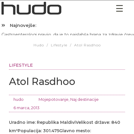
Najnovejše:
Hibernacijska dieta: Zakaj je pred spanjem dobro pojesti žlico 
Hudo
/
Lifestyle
/
Atol Rasdhoo
LIFESTYLE
Atol Rasdhoo
hudo
Mojepotovanje
,
Naj destinacije
6 marca, 2013
Uradno ime: Republika MaldiviVelikost države: 840
km²Populacija: 301.475Glavno mesto: