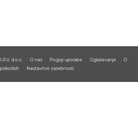
I.R.V. d.o.o.
O nas
Pogoji uporabe
Oglaševanje
O
piškotkih
Nastavitve zasebnosti