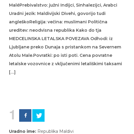
MaléPrebivalstvo: južni Indijci, Sinhalezijci, Arabci
Uradni jezik: Maldivijski Divehi, govorijo tudi
angleškoReligija: večina: muslimani Politična
ureditev: neodvisna republika Kako do tja
MEDCELINSKA LETALSKA POVEZAVA Odhodi: iz
Ljubljane preko Dunaja s pristankom na Severnem
Atolu Male.Povratki: po isti poti. Cena povratne
letalske vozovnice z vključenimi letališkimi taksami
[…]
1
Uradno ime:
Republika Maldivi