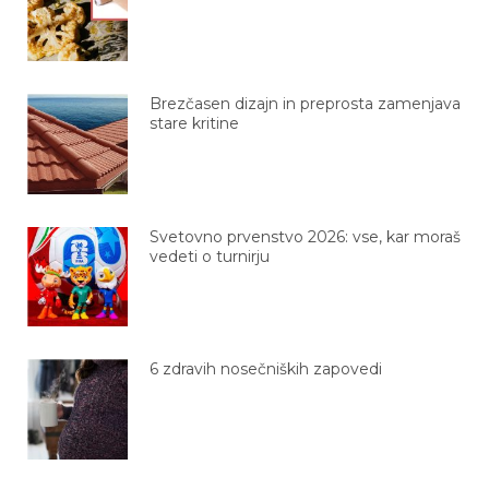
Brezčasen dizajn in preprosta zamenjava
stare kritine
Svetovno prvenstvo 2026: vse, kar moraš
vedeti o turnirju
6 zdravih nosečniških zapovedi
Kislo zelje – fermentirani zaklad zdravja