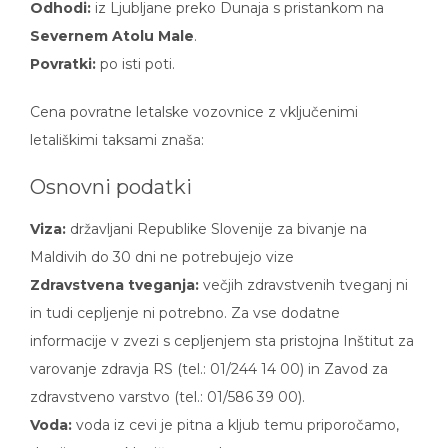
Severnem Atolu Male
.
Povratki:
po isti poti.
Cena povratne letalske vozovnice z vključenimi
letališkimi taksami znaša:
Osnovni podatki
Viza:
državljani Republike Slovenije za bivanje na
Maldivih do 30 dni ne potrebujejo vize
Zdravstvena tveganja:
večjih zdravstvenih tveganj ni
in tudi cepljenje ni potrebno. Za vse dodatne
informacije v zvezi s cepljenjem sta pristojna Inštitut za
varovanje zdravja RS (tel.: 01/244 14 00) in Zavod za
zdravstveno varstvo (tel.: 01/586 39 00).
Voda:
voda iz cevi je pitna a kljub temu priporočamo,
da pijete ustekleničeno vodo.