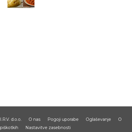
I.R.V. d.o.o.
O nas
Pogoji uporabe
Oglaševanje
O
piškotkih
Nastavitve zasebnosti