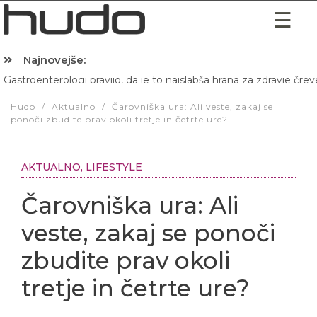
Najnovejše:
Gastroenterologi pravijo, da je to najslabša hrana za zdravje črev
Hibernacijska dieta: Zakaj je pred spanjem dobro pojesti žlico 
Hudo
/
Aktualno
/
Čarovniška ura: Ali veste, zakaj se
ponoči zbudite prav okoli tretje in četrte ure?
AKTUALNO
,
LIFESTYLE
Čarovniška ura: Ali
veste, zakaj se ponoči
zbudite prav okoli
tretje in četrte ure?