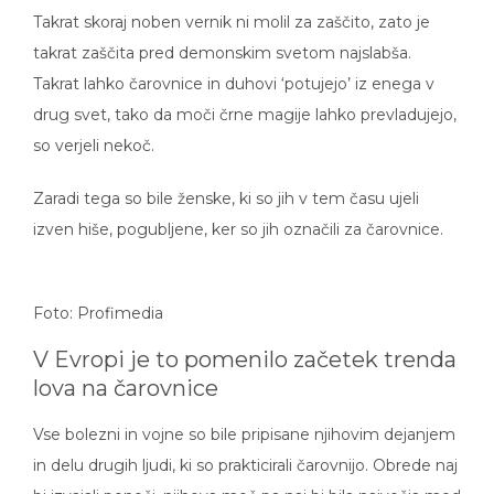
Takrat skoraj noben vernik ni molil za zaščito, zato je
takrat zaščita pred demonskim svetom najslabša.
Takrat lahko čarovnice in duhovi ‘potujejo’ iz enega v
drug svet, tako da moči črne magije lahko prevladujejo,
so verjeli nekoč.
Zaradi tega so bile ženske, ki so jih v tem času ujeli
izven hiše, pogubljene, ker so jih označili za čarovnice.
Foto: Profimedia
V Evropi je to pomenilo začetek trenda
lova na čarovnice
Vse bolezni in vojne so bile pripisane njihovim dejanjem
in delu drugih ljudi, ki so prakticirali čarovnijo. Obrede naj