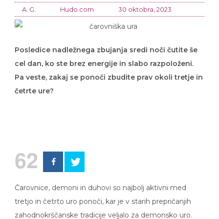
A. G.
Hudo.com
30 oktobra, 2023
Posledice nadležnega zbujanja sredi noči čutite še
cel dan, ko ste brez energije in slabo razpoloženi.
Pa veste, zakaj se ponoči zbudite prav okoli tretje in
četrte ure?
62
Čarovnice, demoni in duhovi so najbolj aktivni med
tretjo in četrto uro ponoči, kar je v starih prepričanjih
zahodnokrščanske tradicije veljalo za demonsko uro.