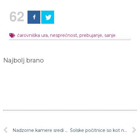
62
čarovniška ura
,
nesprečnost
,
prebujanje
,
sanje
Najbolj brano
Nadzorne kamere sredi belega dne posnele, kako krade po grobovih, nato pa ugotovili tudi, od kod visoki računi za vodo
Šolske počitnice so kot nalašč za ustvarjanje: Preproste halloween dekoracije, ki jih lahko ustvarjate skupaj z otroki (video)