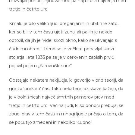
bi izvajali ponoči, njihova moč pa naj bi bila največja med
tretjo in četrto uro.
Kmalu je bilo veliko ljudi preganjanih in ubitih le zato,
ker so bili v tem času ujeti zunaj ali pa jih je nekdo
obtožil, da jih je ‘videl skozi okno, kako se ukvarjajo s
čudnimi obredi’. Trend se je večkrat ponavljal skozi
stoletja, leta 1835 pa se je v cerkvenih zapisih prvič
pojavil pojem „čarovniške ure“.
Obstajajo nekatera naključja, ki govorijo v prid teoriji, da
gre za ‘prekleti’ čas. Tako nekatere raziskave kažejo, da
je v bolnišnicah največ smrtnih primerov prav med
tretjo in četrto uro. Večina ljudi, ki so ponoči prebuja, se
zbudi prav v tem času in mnogi ljudje pričajo o tem, da
se počutijo zmedeni in nekoliko ‘čudno’.