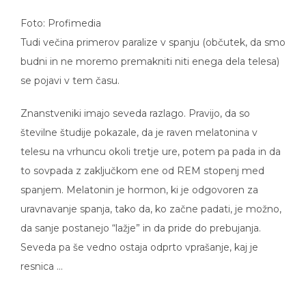
Foto: Profimedia
Tudi večina primerov paralize v spanju (občutek, da smo
budni in ne moremo premakniti niti enega dela telesa)
se pojavi v tem času.
Znanstveniki imajo seveda razlago. Pravijo, da so
številne študije pokazale, da je raven melatonina v
telesu na vrhuncu okoli tretje ure, potem pa pada in da
to sovpada z zaključkom ene od REM stopenj med
spanjem. Melatonin je hormon, ki je odgovoren za
uravnavanje spanja, tako da, ko začne padati, je možno,
da sanje postanejo “lažje” in da pride do prebujanja.
Seveda pa še vedno ostaja odprto vprašanje, kaj je
resnica …