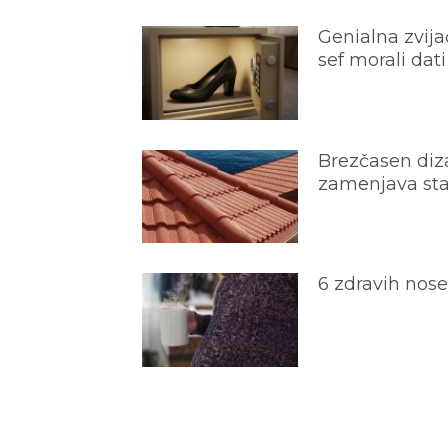
Genialna zvijač
sef morali dati
Brezčasen diza
zamenjava star
6 zdravih nos