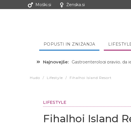
Moški.si
Ženska.si
POPUSTI IN ZNIŽANJA
LIFESTYL
Najnovejše:
Hibernacijska dieta: Zakaj je
Hudo
/
Lifestyle
/
Fihalhoi Island Resort
LIFESTYLE
Fihalhoi Island R