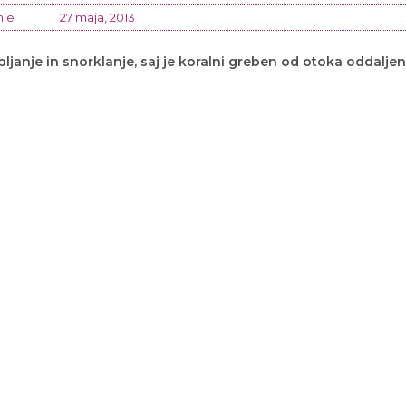
nje
27 maja, 2013
pljanje in snorklanje, saj je koralni greben od otoka oddaljen