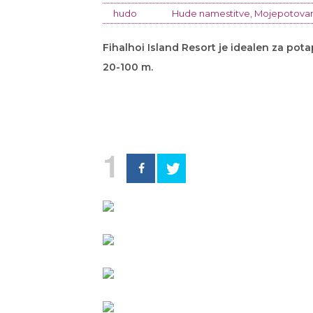
hudo
Hude namestitve
,
Mojepotova
Fihalhoi Island Resort je idealen za pota
20-100 m.
1