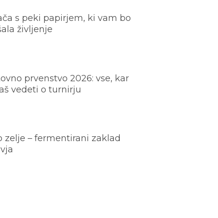
ača s peki papirjem, ki vam bo
šala življenje
ovno prvenstvo 2026: vse, kar
š vedeti o turnirju
o zelje – fermentirani zaklad
vja