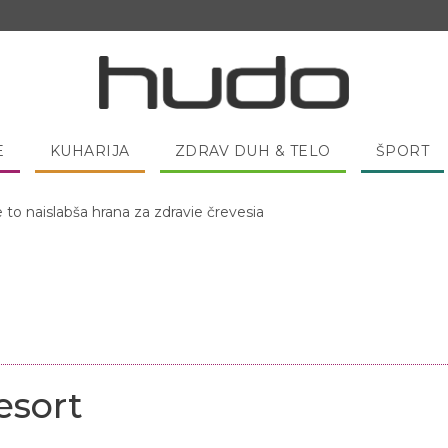
E
KUHARIJA
ZDRAV DUH & TELO
ŠPORT
 pred spanjem dobro pojesti žlico medu?
esort