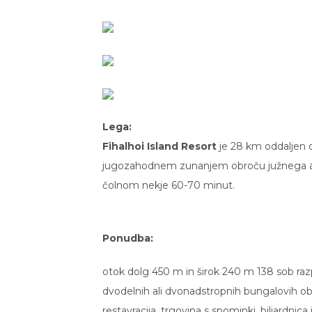
Lega:
Fihalhoi Island Resort
je 28 km oddaljen o
jugozahodnem zunanjem obroču južnega 
čolnom nekje 60-70 minut.
Ponudba:
otok dolg 450 m in širok 240 m 138 sob raz
dvodelnih ali dvonadstropnih bungalovih ob p
restavracija, trgovina s spominki, biljardnica