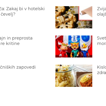
a: Zakaj bi v hotelski
Zvij
 čevelj?
olaj
jn in preprosta
Svet
e kritine
mora
ečniških zapovedi
Kisl
zdra