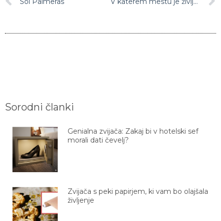
Sol Palmeras
V katerem mestu je življenje najlepše?
Sorodni članki
Genialna zvijača: Zakaj bi v hotelski sef
morali dati čevelj?
Zvijača s peki papirjem, ki vam bo olajšala
življenje