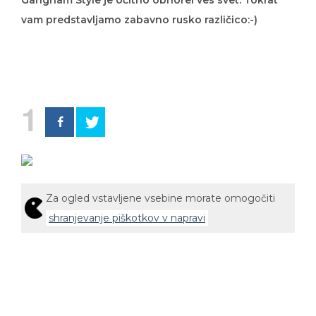
Gangnam Style je očitno obnorel ves svet. Tokrat
vam predstavljamo zabavno rusko različico:-)
1
Za ogled vstavljene vsebine morate omogočiti
shranjevanje piškotkov v napravi