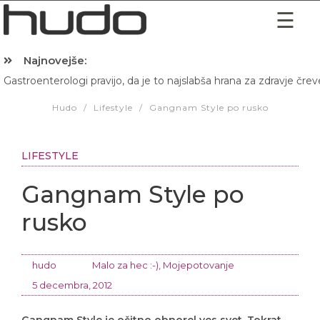
Najnovejše:
Gastroenterologi pravijo, da je to najslabša hrana za zdravje črev
Hudo
/
Lifestyle
/
Gangnam Style po rusko
LIFESTYLE
Gangnam Style po
rusko
hudo
Malo za hec :-)
,
Mojepotovanje
5 decembra, 2012