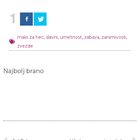
1
malo za hec
,
slavni
,
umetnost
,
zabava
,
zanimivosti
,
zvezde
Najbolj brano