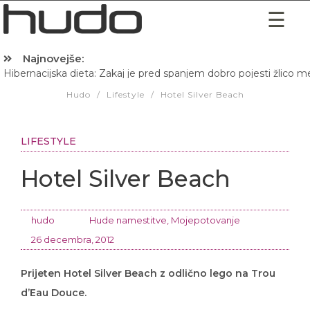
Najnovejše:
Hibernacijska dieta: Zakaj je pred spanjem dobro pojesti žlico 
Hudo
/
Lifestyle
/
Hotel Silver Beach
LIFESTYLE
Hotel Silver Beach
hudo
Hude namestitve
,
Mojepotovanje
26 decembra, 2012
Prijeten Hotel Silver Beach z odlično lego na Trou
d’Eau Douce.