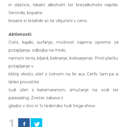
in slaščice, lokalni alkoholni ter brezalkoholni napitki.
Senčniki, kopalne
brisače in ležalniki so že vključeni v ceno.
Aktivnosti:
Čolni, kajaki, surfanje, možnost najema opreme za
potapljanje, odbojka na mivki,
namizni tenis, biljard, balinanje, kolesarjenje. Proti plačilu:
potapljanje v
bližnji okolici, izlet s čolnom na Ile aux Cerfs; tam pa si
lahko privoščite
tudi izlet s katamaranom, smučanje na vodi ter
parasailing. Zvečer zabava z
glasbo v živo in 1x tedensko tudi Sega-show.
1