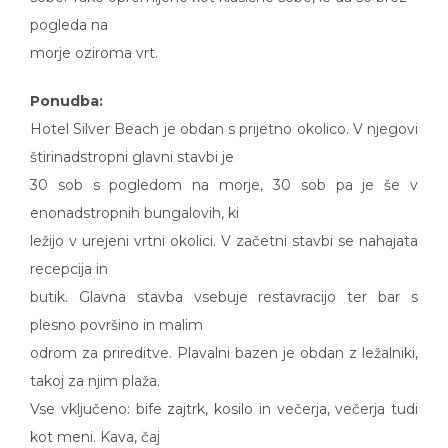
pogleda na
morje oziroma vrt.
Ponudba:
Hotel Silver Beach je obdan s prijetno okolico. V njegovi
štirinadstropni glavni stavbi je
30 sob s pogledom na morje, 30 sob pa je še v
enonadstropnih bungalovih, ki
ležijo v urejeni vrtni okolici. V začetni stavbi se nahajata
recepcija in
butik. Glavna stavba vsebuje restavracijo ter bar s
plesno površino in malim
odrom za prireditve. Plavalni bazen je obdan z ležalniki,
takoj za njim plaža.
Vse vključeno: bife zajtrk, kosilo in večerja, večerja tudi
kot meni. Kava, čaj