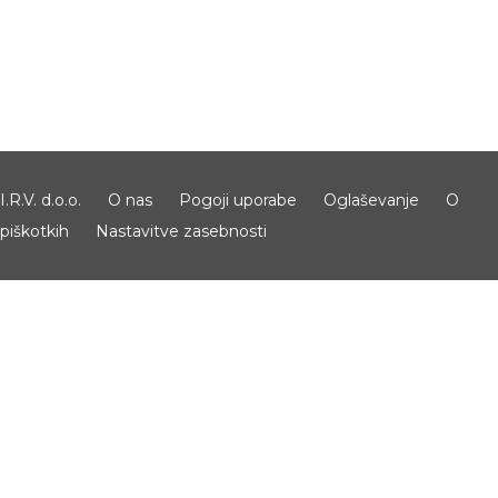
I.R.V. d.o.o.
O nas
Pogoji uporabe
Oglaševanje
O
piškotkih
Nastavitve zasebnosti