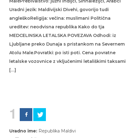
MaléPrebivalstvo: južni Indijci, Sinhalezijci, Arabci
Uradni jezik: Maldivijski Divehi, govorijo tudi
angleškoReligija: večina: muslimani Politična
ureditev: neodvisna republika Kako do tja
MEDCELINSKA LETALSKA POVEZAVA Odhodi: iz
Ljubljane preko Dunaja s pristankom na Severnem
Atolu Male.Povratki: po isti poti. Cena povratne
letalske vozovnice z vključenimi letališkimi taksami
[…]
1
Uradno ime:
Republika Maldivi