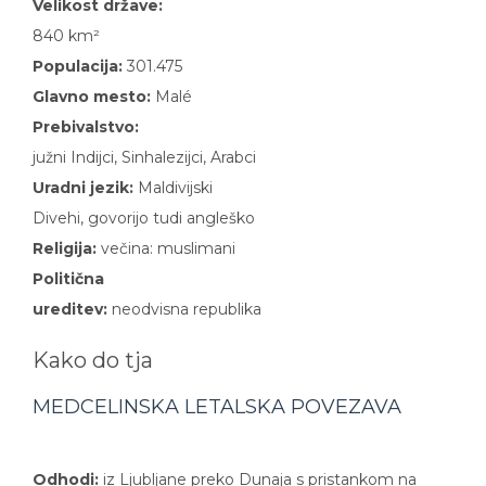
Velikost države:
840 km²
Populacija:
301.475
Glavno mesto:
Malé
Prebivalstvo:
južni Indijci, Sinhalezijci, Arabci
Uradni jezik:
Maldivijski
Divehi, govorijo tudi angleško
Religija:
večina: muslimani
Politična
ureditev:
neodvisna republika
Kako do tja
MEDCELINSKA LETALSKA POVEZAVA
Odhodi:
iz Ljubljane preko Dunaja s pristankom na