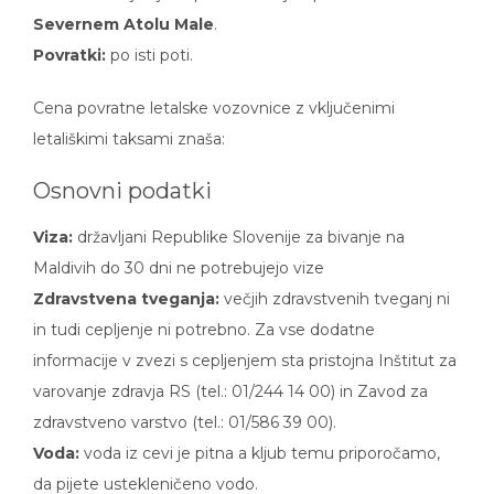
Severnem Atolu Male
.
Povratki:
po isti poti.
Cena povratne letalske vozovnice z vključenimi
letališkimi taksami znaša:
Osnovni podatki
Viza:
državljani Republike Slovenije za bivanje na
Maldivih do 30 dni ne potrebujejo vize
Zdravstvena tveganja:
večjih zdravstvenih tveganj ni
in tudi cepljenje ni potrebno. Za vse dodatne
informacije v zvezi s cepljenjem sta pristojna Inštitut za
varovanje zdravja RS (tel.: 01/244 14 00) in Zavod za
zdravstveno varstvo (tel.: 01/586 39 00).
Voda:
voda iz cevi je pitna a kljub temu priporočamo,
da pijete ustekleničeno vodo.