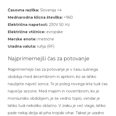
Časovna razlika:
Slovenija +4
Mednarodna klicna številka:
+960
Električna napetost:
230V 50 Hz
Električne vtičnice:
evropske
Merske enote:
metrične
Uradna valuta:
rufija (RF)
Najprimernejši čas za potovanje
Najprimernejši čas za potovanje je v času sušnega
obdobja med decembrom in aprilom, ko se lahko
naužijete največ sonca. To je poleg novega leta tudi čas
največje sezone. Med majem in novembrom, ko je
monsunsko obdobjem, je še vedno toplo, vendar je
lahko tudi nekoliko oblačno. V zraku je več vlage, lahko
pade nekaj dežja ali piha tropski vihar. Takrat je uradno