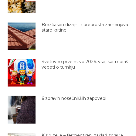
Brezčasen dizajn in preprosta zamenjava
stare kritine
Svetovno prvenstvo 2026: vse, kar moraš
vedeti o turnirju
6 zdravih nosečniških zapovedi
Kislo zelje – fermentirani zaklad zdravja