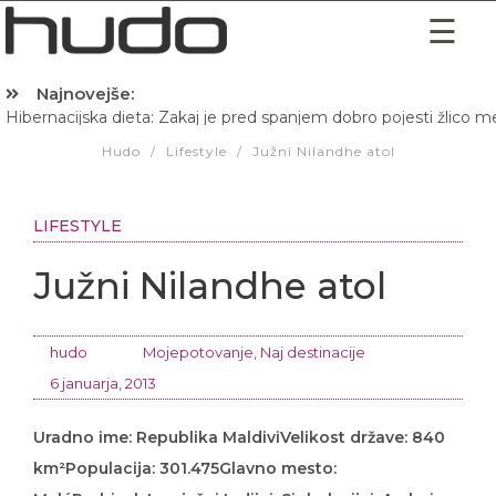
Najnovejše:
Hibernacijska dieta: Zakaj je pred spanjem dobro pojesti žlico 
Hudo
/
Lifestyle
/
Južni Nilandhe atol
LIFESTYLE
Južni Nilandhe atol
hudo
Mojepotovanje
,
Naj destinacije
6 januarja, 2013
Uradno ime: Republika MaldiviVelikost države: 840
km²Populacija: 301.475Glavno mesto: