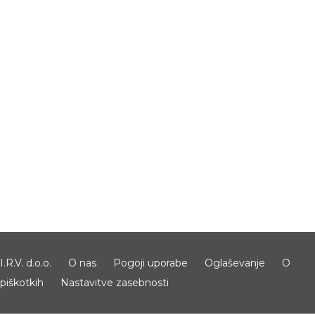
I.R.V. d.o.o.
O nas
Pogoji uporabe
Oglaševanje
O
piškotkih
Nastavitve zasebnosti