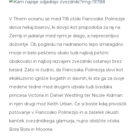
V Tihem oceanu se med 118 otoki Francoske Polinezije
skriva nekaj biserov, ki slovijo kot prispodoba za raj na
Zemlji in jadranje med njimi je drago, a neprecenljivo
doživetje. Ob pogledu na nadnaravno lepo smaragdno
morje in belo peščeno obalo tudi najbolj petični
obiskovalci in najbolj razvajeni zvezdniki ostanejo brez
besed. Zato ni čudno, da Francoska Polinezija slovi kot
ekskluzivno igrišče bogatih in slavnih, ki sta ga za svoje
medene tedne med drugimi izbrala tudi švedska
princesa Victoria in Daniel Westling ter Nicole Kidman
in njen drugi mož Keith Urban. Če si boste kdaj privoščili
potovanje v Francosko Polinezijo in si zaželeli okusiti
kanček zvezdniškega glamurja, nujno obiščite otoka
Bora Bora in Moorea.
Svoje bolj ali manj zvezdniške počitnice si lahko