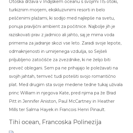
turkiznim morjem, ekskluzivnimi resorti in belo
peščenimi plažami, ki sodijo med najlepše na svetu,
ponuja pravljični ambient za počitnice. Najbolje jih je
raziskovati prav z jadrnico ali jahto, saj je mirna voda
primerna za jadranje skozi vse leto. Zaradi svoje lepote,
odmaknjenosti in umirjenega vzdušja, so Sejšeli
priljubljeno zatočišče za zvezdnike, ki ne želijo biti
preveč oblegani. Sem pa ne prihajajo le poležavati na
svojih jahtah, temveč tudi potešiti svojo romantično
plat. Med drugim sta svoje medene tedne tukaj uživala
princ William in njegova Kate, pred njima pa že Brad
Pitt in Jennifer Aniston, Paul McCartney in Heather
Mills ter Salma Hayek in Francois Henri Pinault.
Tihi ocean, Francoska Polinezija