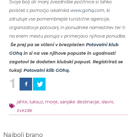
poiščeš s pomočjo iskalnika
www.gohq.com
, ki
združuje vse pomembnejše turistične agencije,
organizatorje potovanj in ponudnike namestitev ter ti
na enem mestu ponuja v primerjavo njihove ponudbe.
Še prej pa se včlani v brezplačen
Potovalni klub
GOhq
in si na vse njihove popuste in ugodnosti
zagotovi še dodaten klubski popust. Registriraš se
tukaj:
Potovalni klib GOhq
.
1
jahte
,
luksuz
,
morje
,
sanjske destinacije
,
slavni
,
zvezde
Najbolj brano