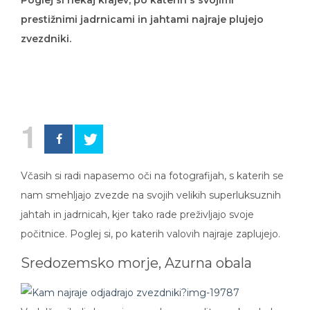
prestižnimi jadrnicami in jahtami najraje plujejo
zvezdniki.
1
Včasih si radi napasemo oči na fotografijah, s katerih se
nam smehljajo zvezde na svojih velikih superluksuznih
jahtah in jadrnicah, kjer tako rade preživljajo svoje
počitnice. Poglej si, po katerih valovih najraje zaplujejo.
Sredozemsko morje, Azurna obala
Vzdolž najbolj slavne in mondene mediteranske obale