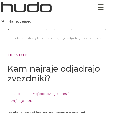
Najnovejše:
Hibernacijska dieta: Zakaj je pred spanjem dobro pojesti žlico 
Hudo
/
Lifestyle
/
Kam najraje odjadrajo zvezdniki?
LIFESTYLE
Kam najraje odjadrajo
zvezdniki?
hudo
Mojepotovanje
,
Prestižno
29 junija, 2012
Poglej si nekaj krajev, po katerih s svojimi