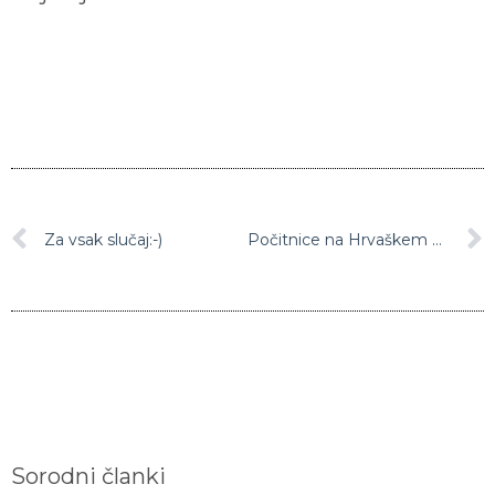
Za vsak slučaj:-)
Počitnice na Hrvaškem malo drugače – v svetilniku
Sorodni članki