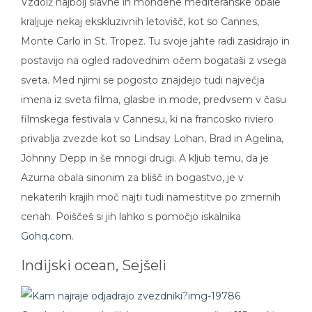
kraljuje nekaj ekskluzivnih letovišč, kot so Cannes,
Monte Carlo in St. Tropez. Tu svoje jahte radi zasidrajo in
postavijo na ogled radovednim očem bogataši z vsega
sveta. Med njimi se pogosto znajdejo tudi največja
imena iz sveta filma, glasbe in mode, predvsem v času
filmskega festivala v Cannesu, ki na francosko riviero
privablja zvezde kot so Lindsay Lohan, Brad in Agelina,
Johnny Depp in še mnogi drugi. A kljub temu, da je
Azurna obala sinonim za blišč in bogastvo, je v
nekaterih krajih moč najti tudi namestitve po zmernih
cenah. Poiščeš si jih lahko s pomočjo iskalnika
Gohq.com
.
Indijski ocean, Sejšeli
Otoška država v Indijskem oceanu s svojimi 115 otoki,