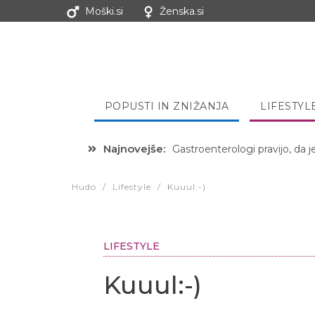
Moški.si
Ženska.si
POPUSTI IN ZNIŽANJA
LIFESTYL
Najnovejše:
Gastroenterologi pravijo, da j
Hibernacijska dieta: Zakaj je
Hudo
/
Lifestyle
/
Kuuul:-)
LIFESTYLE
Kuuul:-)