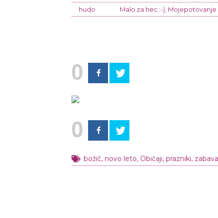
hudo
Malo za hec :-)
,
Mojepotovanje
0
0
božič
,
novo leto
,
Običaji
,
prazniki
,
zabav