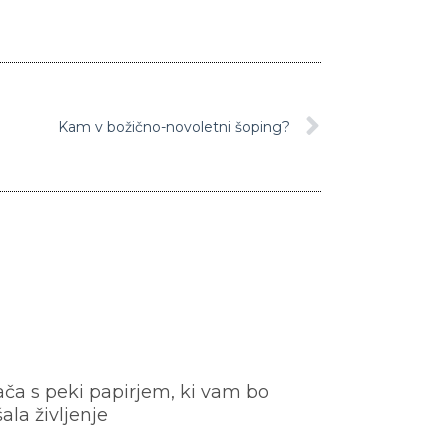
Kam v božično-novoletni šoping?
ača s peki papirjem, ki vam bo
šala življenje