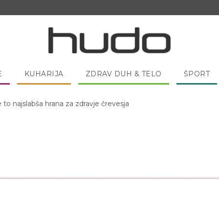
E
KUHARIJA
ZDRAV DUH & TELO
ŠPORT
e to najslabša hrana za zdravje črevesja
 pred spanjem dobro pojesti žlico medu?