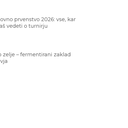
ovno prvenstvo 2026: vse, kar
š vedeti o turnirju
o zelje – fermentirani zaklad
vja