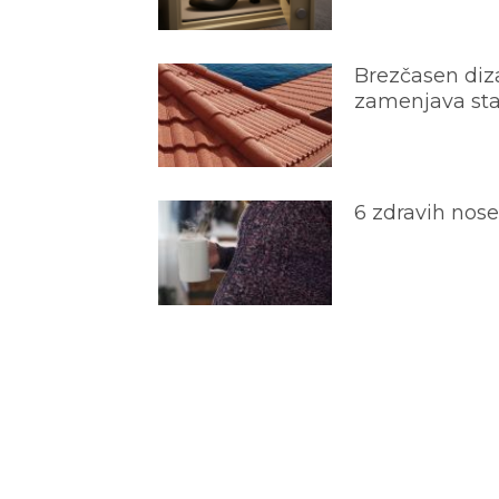
Brezčasen diza
zamenjava star
6 zdravih nos