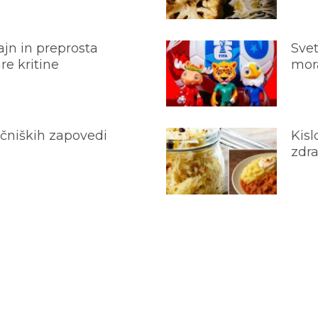
jn in preprosta
Svet
e kritine
mora
ečniških zapovedi
Kisl
zdra