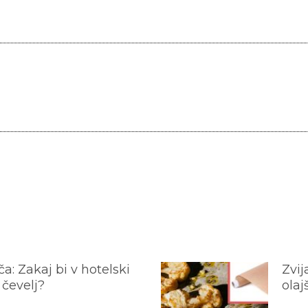
a: Zakaj bi v hotelski
Zvij
 čevelj?
olaj