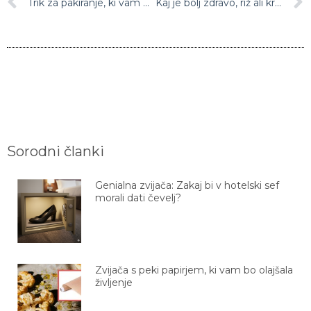
Trik za pakiranje, ki vam po prihranil veliko prostora
Kaj je bolj zdravo, riž ali krompir?
Sorodni članki
Genialna zvijača: Zakaj bi v hotelski sef
morali dati čevelj?
Zvijača s peki papirjem, ki vam bo olajšala
življenje