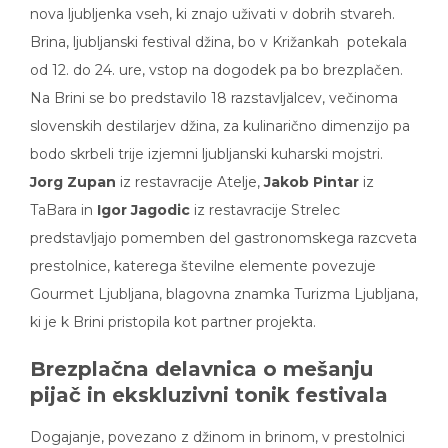
nova ljubljenka vseh, ki znajo uživati v dobrih stvareh.
Brina, ljubljanski festival džina, bo v Križankah potekala
od 12. do 24. ure, vstop na dogodek pa bo brezplačen.
Na Brini se bo predstavilo 18 razstavljalcev, večinoma
slovenskih destilarjev džina, za kulinarično dimenzijo pa
bodo skrbeli trije izjemni ljubljanski kuharski mojstri.
Jorg Zupan
iz restavracije Atelje,
Jakob Pintar
iz
TaBara in
Igor Jagodic
iz restavracije Strelec
predstavljajo pomemben del gastronomskega razcveta
prestolnice, katerega številne elemente povezuje
Gourmet Ljubljana, blagovna znamka Turizma Ljubljana,
ki je k Brini pristopila kot partner projekta.
Brezplačna delavnica o mešanju
pijač in ekskluzivni tonik festivala
Dogajanje, povezano z džinom in brinom, v prestolnici