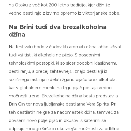
na Otoku z več kot 200-letno tradicijo, kjer džin še
vedno destilirajo z izvirno opremo iz viktorijanske dobe.
Na Brini tudi dva brezalkoholna
džina
Na festivalu bodo v čudovitih aromah džina lahko uživali
tudi vsi tisti, ki alkohola ne pijejo. S posebnimi
tehnološkimi postopki, ki so sicer podobni klasičnemu
destiliranju, a precej zahtevnejši, znajo destilarji iz
različnega rastlinja izdelati žgano pijačo brez alkohola,
kar v globalnem merilu na trgu pijač postaja vedno
močnejši trend. Brezalkoholna džina bosta predstavila
Brin Gin ter nova ljubljanska destilarna Vera Spirits. Pri
teh destilatih ne gre za nadomestek džina, temveč za
povsem novo polje pijač in okusov, s katerimi se
odpirajo mnogo širše in okusnejše možnosti za odlične