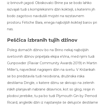
iz brinovih jagod. Obiskovalci Brine pa se bodo lahko
razvajali tudi s kompleksnimi džin koktejli, s katerimi jih
bodo zagotovo navdušili mojstri na razstavnem
prostoru Fétiche Bara, enega najboljših koktejl barov pri
nas.
Peščica izbranih tujih džinov
Poleg domačih džinov bo na Brino nekaj najboljših
svetovnih džinov pripeljala ekipa eVina, med njimi tudi
Gunpowder (Flaviar Community Awards 2019) in Martin
Miller’s, največkrat nagrajeni džin na svetu. V Križankah
se bo predstavila tudi neodvisna, družinska irska
destilarna Dingle, v katere džinu se skrivajo na zelenih
irskih planjavah nabrane dišavnice, kot so glog, resje in
plodovi jerebike, tu pa bo tudi Plymouth Gin by Pernod
Ricard, angleški džin iz najstarejše še delujoče destilarne