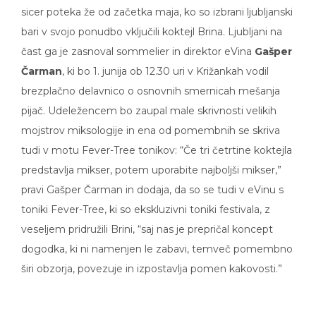
sicer poteka že od začetka maja, ko so izbrani ljubljanski
bari v svojo ponudbo vključili koktejl Brina. Ljubljani na
čast ga je zasnoval sommelier in direktor eVina
Gašper
Čarman
, ki bo 1. junija ob 12.30 uri v Križankah vodil
brezplačno delavnico o osnovnih smernicah mešanja
pijač. Udeležencem bo zaupal male skrivnosti velikih
mojstrov miksologije in ena od pomembnih se skriva
tudi v motu Fever-Tree tonikov: “Če tri četrtine koktejla
predstavlja mikser, potem uporabite najboljši mikser,”
pravi Gašper Čarman in dodaja, da so se tudi v eVinu s
toniki Fever-Tree, ki so ekskluzivni toniki festivala, z
veseljem pridružili Brini, “saj nas je prepričal koncept
dogodka, ki ni namenjen le zabavi, temveč pomembno
širi obzorja, povezuje in izpostavlja pomen kakovosti.”