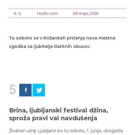
A. G.
Hudo.com
28 maja, 2019
To soboto se v Križankah pričenja nova mestna
zgodba za ljubitelje žlahtnih okusov.
5
Brina, ljubljanski festival džina,
sproža pravi val navdušenja
Živahen utrip Ljubljane bo to soboto, 1. junija, obogatila