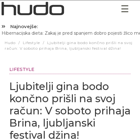
Najnovejše:
Hibernacijska dieta: Zakaj je pred spanjem dobro pojesti žlico 
Hudo
/
Lifestyle
/
Ljubitelji gina bodo končno prišli na svoj
račun: V soboto prihaja Brina, ljubljanski festival džina!
LIFESTYLE
Ljubitelji gina bodo
končno prišli na svoj
račun: V soboto prihaja
Brina, ljubljanski
festival džina!