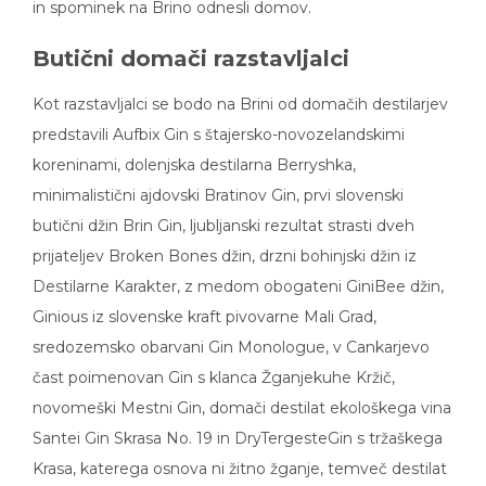
in spominek na Brino odnesli domov.
Butični domači razstavljalci
Kot razstavljalci se bodo na Brini od domačih destilarjev
predstavili Aufbix Gin s štajersko-novozelandskimi
koreninami, dolenjska destilarna Berryshka,
minimalistični ajdovski Bratinov Gin, prvi slovenski
butični džin Brin Gin, ljubljanski rezultat strasti dveh
prijateljev Broken Bones džin, drzni bohinjski džin iz
Destilarne Karakter, z medom obogateni GiniBee džin,
Ginious iz slovenske kraft pivovarne Mali Grad,
sredozemsko obarvani Gin Monologue, v Cankarjevo
čast poimenovan Gin s klanca Žganjekuhe Kržič,
novomeški Mestni Gin, domači destilat ekološkega vina
Santei Gin Skrasa No. 19 in DryTergesteGin s tržaškega
Krasa, katerega osnova ni žitno žganje, temveč destilat