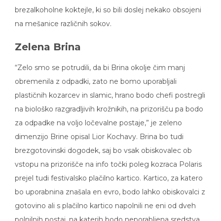
brezalkoholne koktejle, ki so bili doslej nekako obsojeni
na mešanice različnih sokov.
Zelena Brina
“Zelo smo se potrudili, da bi Brina okolje čim manj
obremenila z odpadki, zato ne bomo uporabljali
plastičnih kozarcev in slamic, hrano bodo chefi postregli
na biološko razgradljivih krožnikih, na prizorišču pa bodo
za odpadke na voljo ločevalne postaje,” je zeleno
dimenzijo Brine opisal Lior Kochavy. Brina bo tudi
brezgotovinski dogodek, saj bo vsak obiskovalec ob
vstopu na prizorišče na info točki poleg kozraca Polaris
prejel tudi festivalsko plačilno kartico. Kartico, za katero
bo uporabnina znašala en evro, bodo lahko obiskovalci z
gotovino ali s plačilno kartico napolnili ne eni od dveh
polnilnih postaj, na katerih bodo neporabljena sredstva