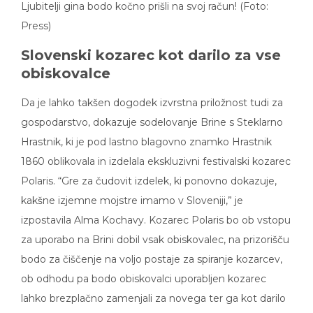
Ljubitelji gina bodo kočno prišli na svoj račun! (Foto:
Press)
Slovenski kozarec kot darilo za vse
obiskovalce
Da je lahko takšen dogodek izvrstna priložnost tudi za
gospodarstvo, dokazuje sodelovanje Brine s Steklarno
Hrastnik, ki je pod lastno blagovno znamko Hrastnik
1860 oblikovala in izdelala ekskluzivni festivalski kozarec
Polaris. “Gre za čudovit izdelek, ki ponovno dokazuje,
kakšne izjemne mojstre imamo v Sloveniji,” je
izpostavila Alma Kochavy. Kozarec Polaris bo ob vstopu
za uporabo na Brini dobil vsak obiskovalec, na prizorišču
bodo za čiščenje na voljo postaje za spiranje kozarcev,
ob odhodu pa bodo obiskovalci uporabljen kozarec
lahko brezplačno zamenjali za novega ter ga kot darilo