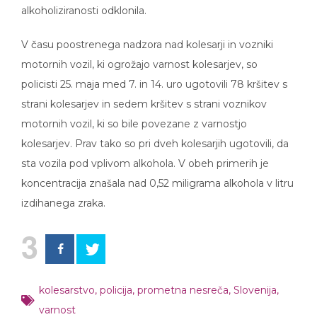
alkoholiziranosti odklonila.
V času poostrenega nadzora nad kolesarji in vozniki
motornih vozil, ki ogrožajo varnost kolesarjev, so
policisti 25. maja med 7. in 14. uro ugotovili 78 kršitev s
strani kolesarjev in sedem kršitev s strani voznikov
motornih vozil, ki so bile povezane z varnostjo
kolesarjev. Prav tako so pri dveh kolesarjih ugotovili, da
sta vozila pod vplivom alkohola. V obeh primerih je
koncentracija znašala nad 0,52 miligrama alkohola v litru
izdihanega zraka.
3
kolesarstvo
,
policija
,
prometna nesreča
,
Slovenija
,
varnost