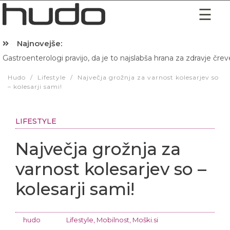
Najnovejše:
Gastroenterologi pravijo, da je to najslabša hrana za zdravje črev
Hibernacijska dieta: Zakaj je pred spanjem dobro pojesti žlico 
Hudo
/
Lifestyle
/
Največja grožnja za varnost kolesarjev so
– kolesarji sami!
LIFESTYLE
Največja grožnja za
varnost kolesarjev so –
kolesarji sami!
hudo
Lifestyle
,
Mobilnost
,
Moški.si