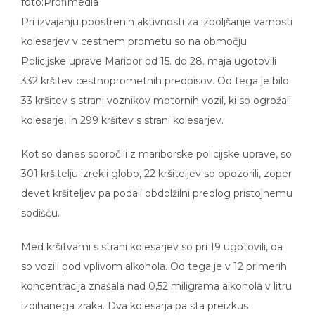
foto:Profimedia
Pri izvajanju poostrenih aktivnosti za izboljšanje varnosti
kolesarjev v cestnem prometu so na območju
Policijske uprave Maribor od 15. do 28. maja ugotovili
332 kršitev cestnoprometnih predpisov. Od tega je bilo
33 kršitev s strani voznikov motornih vozil, ki so ogrožali
kolesarje, in 299 kršitev s strani kolesarjev.
Kot so danes sporočili z mariborske policijske uprave, so
301 kršitelju izrekli globo, 22 kršiteljev so opozorili, zoper
devet kršiteljev pa podali obdolžilni predlog pristojnemu
sodišču.
Med kršitvami s strani kolesarjev so pri 19 ugotovili, da
so vozili pod vplivom alkohola. Od tega je v 12 primerih
koncentracija znašala nad 0,52 miligrama alkohola v litru
izdihanega zraka. Dva kolesarja pa sta preizkus