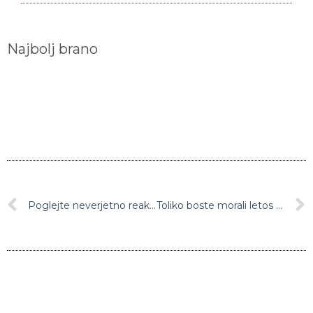
Najbolj brano
Poglejte neverjetno reakcijo psa, ko je ugotovil, da je posvojen
Toliko boste morali letos na Hrvaškem odšteti za kavo