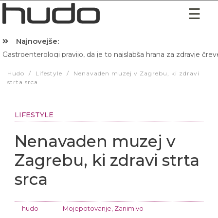
Najnovejše:
Gastroenterologi pravijo, da je to najslabša hrana za zdravje črev
Hibernacijska dieta: Zakaj je pred spanjem dobro pojesti žlico 
Hudo
/
Lifestyle
/
Nenavaden muzej v Zagrebu, ki zdravi
strta srca
LIFESTYLE
Nenavaden muzej v
Zagrebu, ki zdravi strta
srca
hudo
Mojepotovanje
,
Zanimivo