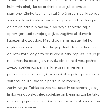
zbirko darovali ljudje iz različnih koncev sveta in različnih
kulturnih okolij, ko so prekinili neko ljubezensko
razmerje. Zbirko tvorijo najrazličnejši predmeti, ki so ljudi
spominjali na končano zvezo, od povsem banalnih pa
do prav bizarnih. Vsak pa je po svoje zanimiv, saj je
opremljen tudi s svojo ganljivo, tragično ali duhovito
ljubezensko zgodbo. Med drugim na razstavi lahko
najdemo mobilni telefon, ki ga je fant dal nekdanjemu
dekletu zato, da ga ta ne bi več klicala, šop las, ki si jih je
neka ženska odstrigla v navalu obupa nad neuspešno
zvezo, steklenico penine, ki je bila namenjena
praznovanju obletnice, ki se ni nikoli zgodila, posodico s
solzami, sekiro, spodnje perilo in še marsikaj
zanimivega. Zbirka pa ves čas raste in se spreminja, saj
lahko vsak obiskovalec sodeluje pri kreiranju zbirke tako,
da muzeju podari nekaj, kar mu je ostalo kot spomin na