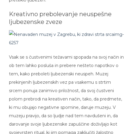
preteklo ljubezen.
Kreativno prebolevanje neuspešne
ljubezenske zveze
Vsak se s čustvenimi težavami spopada na svoj način in
ob tem lahko posluša in prebere nešteto napotkov o
tem, kako preboleti ljubezenski neuspeh. Muzej
prekinjenih ljubezenskih vez pa vsakemu s strtim
srcem ponuja zanimivo priložnost, da svoj čustveni
polom prebrodi na kreativen način, tako, da predmete,
ki mu obujajo negativne spomine, daruje muzeju. V
muzeju pravijo, da so ljudje nad tem navdušeni in, da
darovanje svoje ljubezenske zapuščine doživljajo kot
svojevrsten ritual, ki jim pomaga zaključiti žalostno