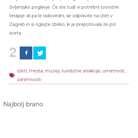
življenjsko poglavje. Če ste tudi vi potrebni tovrstne
terapije ali pa le radovedni, se odpravite na izlet v
Zagreb in si oglejte zbirko, ki je prepotovala že pol
sveta.
2
izleti
,
mesta
,
muzeji
,
turistične atrakcije
,
umetnost
,
zanimivosti
Najbolj brano