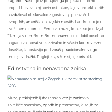
Zagrebu. Nastal je iz potujočega projekta na temo
propadlih zvez in njihovih ostankov, ki je v preteklih letih
navduševal obiskovalce z gostovanji po različnih
evropskih, ameriških in azijskih mestih. Lansko leto je na
svečanem izboru za Evropski muzej leta, ki se je odvijal
21. maja v nemškem Bremenhavnu, celo dobil posebno
nagrado za inovativne, izzivalne in včasih kontroverzne
dosežke, ki postavijo pod vprašaj tradicionalno vlogo
muzeja v družbi. Poglejte si, s čim si jo je prislužil.
Edinstvena in nenavadna zbirka
Muzej prekinjenih ljubezenskih vez je zanimivo
zbirališče spominov, zgodb in predmetov, ki so jih za