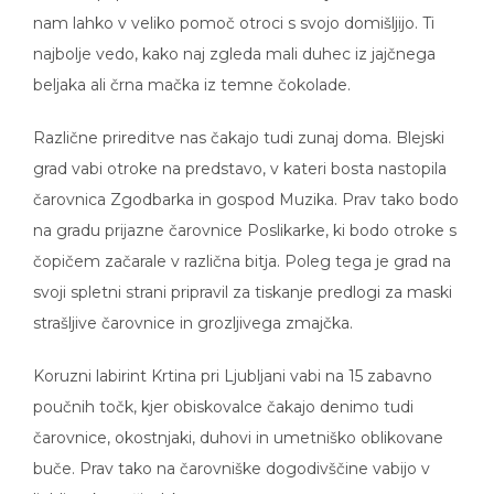
nam lahko v veliko pomoč otroci s svojo domišljijo. Ti
najbolje vedo, kako naj zgleda mali duhec iz jajčnega
beljaka ali črna mačka iz temne čokolade.
Različne prireditve nas čakajo tudi zunaj doma. Blejski
grad vabi otroke na predstavo, v kateri bosta nastopila
čarovnica Zgodbarka in gospod Muzika. Prav tako bodo
na gradu prijazne čarovnice Poslikarke, ki bodo otroke s
čopičem začarale v različna bitja. Poleg tega je grad na
svoji spletni strani pripravil za tiskanje predlogi za maski
strašljive čarovnice in grozljivega zmajčka.
Koruzni labirint Krtina pri Ljubljani vabi na 15 zabavno
poučnih točk, kjer obiskovalce čakajo denimo tudi
čarovnice, okostnjaki, duhovi in umetniško oblikovane
buče. Prav tako na čarovniške dogodivščine vabijo v