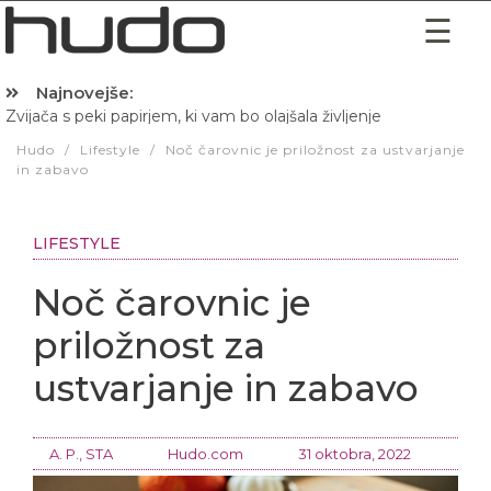
Najnovejše:
Zvijača s peki papirjem, ki vam bo olajšala življenje
Hudo
/
Lifestyle
/
Noč čarovnic je priložnost za ustvarjanje
in zabavo
LIFESTYLE
Noč čarovnic je
priložnost za
ustvarjanje in zabavo
A. P., STA
Hudo.com
31 oktobra, 2022