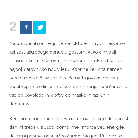
2
Na družbenih omrežjih že cel oktober mrgoli nasvetov,
kaj zastrašujočega ponuditi gostom, kako čim bolj
strašno okrasiti stanovanje in kakšno masko izbrati za
najbolj čarovniško noč v letu. Kdor ne želi v ta namen
porabiti veliko časa, je lahko že na trgovskih policah
izbral kaj iz cele linije izdelkov v znamenju noči čarovnic
vse od čokolade in krofov do maske in različnih
dodatkov.
Ker nam danes zaradi dneva reformacije, ki je dela prost
dan, ni treba v službo, bomo imeli morda več energije,
da sami pripravimo kakšno čarovniško jed. Pri tem so