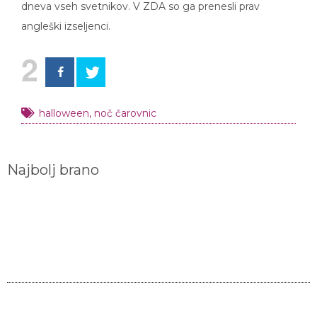
dneva vseh svetnikov. V ZDA so ga prenesli prav
angleški izseljenci.
2
halloween
,
noč čarovnic
Najbolj brano