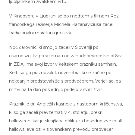
ljubljanskem živalskem vrtu.
V Kinodvoru v Ljubljani se bo medtem s filmom Rez!
francoskega režiserja Michela Hazanaviciusa začel
tradicionalni maraton grozljivk.
Noč čarovnic, ki smo jo začeli v Sloveniji po
osamosvojitvi prevzemati od zahodnoevropskih držav
in ZDA, ima svoj izvor v keltskem prazniku samhain.
Kelti so ga praznovali 1. novembra, ki se začne po
nekdanjih predstavah že s predvečerom. Verjeli so, da
mrtvi na ta dan poslednjič pridejo v svet živih.
Praznik je pri Angležih kasneje z nastopom krščanstva,
ki so ga začeli prevzemati v 4. stoletju, prekril
halloween, kar je skrajšana oblika za besedno zvezo all
hallows’ eve oz. v slovenskem prevodu predvečer