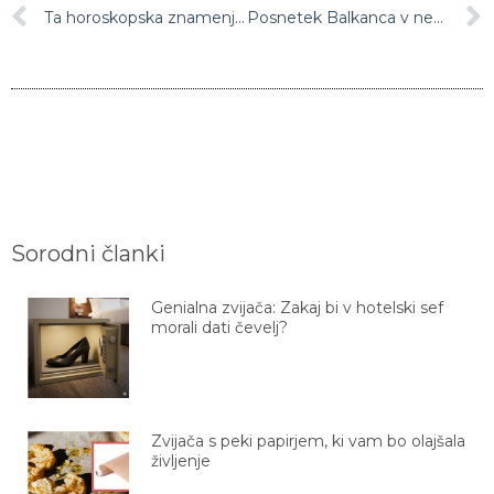
Ta horoskopska znamenja v življenju spremlja nesreča
Posnetek Balkanca v nemški trgovini postal hit: “Kje je mama tega jajca?”
Sorodni članki
Genialna zvijača: Zakaj bi v hotelski sef
morali dati čevelj?
Zvijača s peki papirjem, ki vam bo olajšala
življenje