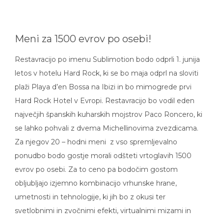
Meni za 1500 evrov po osebi!
Restavracijo po imenu Sublimotion bodo odprli 1. junija
letos v hotelu Hard Rock, ki se bo maja odprl na sloviti
plaži Playa d’en Bossa na Ibizi in bo mimogrede prvi
Hard Rock Hotel v Evropi. Restavracijo bo vodil eden
največjih španskih kuharskih mojstrov Paco Roncero, ki
se lahko pohvali z dvema Michellinovima zvezdicama.
Za njegov 20 – hodni meni z vso spremljevalno
ponudbo bodo gostje morali odšteti vrtoglavih 1500
evrov po osebi. Za to ceno pa bodočim gostom
obljubljajo izjemno kombinacijo vrhunske hrane,
umetnosti in tehnologije, ki jih bo z okusi ter
svetlobnimi in zvočnimi efekti, virtualnimi mizami in