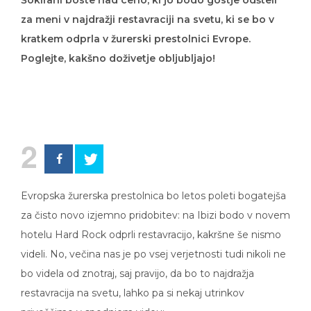
Šokirani boste nad ceno, ki jo bodo gostje odšteli
za meni v najdražji restavraciji na svetu, ki se bo v
kratkem odprla v žurerski prestolnici Evrope.
Poglejte, kakšno doživetje obljubljajo!
2
Evropska žurerska prestolnica bo letos poleti bogatejša
za čisto novo izjemno pridobitev: na Ibizi bodo v novem
hotelu Hard Rock odprli restavracijo, kakršne še nismo
videli. No, večina nas je po vsej verjetnosti tudi nikoli ne
bo videla od znotraj, saj pravijo, da bo to najdražja
restavracija na svetu, lahko pa si nekaj utrinkov