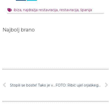
ibiza
,
najdražja restavracija
,
restavracija
,
španija
Najbolj brano
Stopili se boste! Tako je videti, ko dojenčki stvari izkusijo prvič
FOTO: Ribič ujel orjaškega morskega psa in podrl rekord!