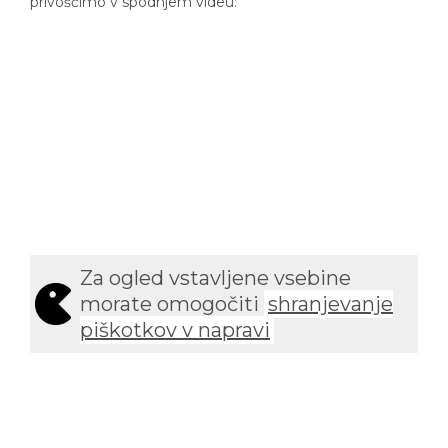
privoščimo v spodnjem videu:
Za ogled vstavljene vsebine
morate omogočiti
shranjevanje
piškotkov v napravi