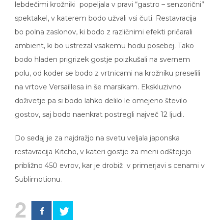
lebdečimi krožniki popeljala v pravi “gastro – senzorični”
spektakel, v katerem bodo užvali vsi čuti. Restavracija
bo polna zaslonov, ki bodo z različnimi efekti pričarali
ambient, ki bo ustrezal vsakemu hodu posebej. Tako
bodo hladen prigrizek gostje poizkušali na svernem
polu, od koder se bodo z vrtnicami na krožniku preselili
na vrtove Versaillesa in še marsikam. Ekskluzivno
doživetje pa si bodo lahko delilo le omejeno število
gostov, saj bodo naenkrat postregli največ 12 ljudi.
Do sedaj je za najdražjo na svetu veljala japonska
restavracija Kitcho, v kateri gostje za meni odštejejo
približno 450 evrov, kar je drobiž v primerjavi s cenami v
Sublimotionu.
2