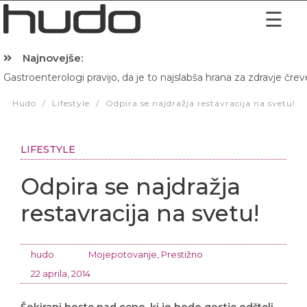
Najnovejše:
Gastroenterologi pravijo, da je to najslabša hrana za zdravje črev
Hibernacijska dieta: Zakaj je pred spanjem dobro pojesti žlico 
Hudo
/
Lifestyle
/
Odpira se najdražja restavracija na svetu!
LIFESTYLE
Odpira se najdražja
restavracija na svetu!
hudo
Mojepotovanje
,
Prestižno
22 aprila, 2014