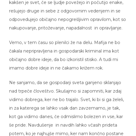
rešujejo druge in sebe z odgovornim vedenjem in se
odpovedujejo običajno nepogrešljivim opravilom, kot so
nakupovanje, pritoževanje, napadalnost in opravljanje.
Vemo, v tem času so plenilci že na delu. Mafija ne bo
čakala nepripravljena in gospodarski kriminal ima kot
običajno dobre ideje, da bo izkoristil stisko. A tudi mi
imamo dobre ideje in ne čakamo križem rok.
Ne sanjamo, da se gospodarji sveta ganjeno sklanjajo
nad trpeče človeštvo. Skušajmo si zapomniti, kar zdaj
vidimo dobrega, ker ne bo trajalo. Svet, ki bi si ga želeli,
in za katerega se lahko vsak dan zavzemamo, je tak,
kot ga vidimo danes, če odmislimo bolezen in vse, kar
še pride. Navdušenje in navdih lahko včasih prideta
potem, ko je najhujše mimo, ker nam končno postane