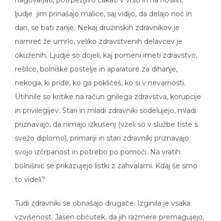
ljudje jim prinašajo malice, saj vidijo, da delajo noč in
dan, se bati zanje. Nekaj družinskih zdravnikov je
namreč že umrlo, veliko zdravstvenih delavcev je
okuženih. Ljudje so dojeli, kaj pomeni imeti zdravstvo,
rešilce, bolniške postelje in aparature za dihanje,
nekoga, ki pride, ko ga pokličeš, ko si v nevarnosti.
Utihnile so kritike na račun gnilega zdravstva, korupcije
in privilegijev. Stari in mladi zdravniki sodelujejo, mladi
priznavajo, da nimajo izkušenj (vzeli so v službe tiste s
svežo diplomo), primariji in stari zdravniki priznavajo
svojo izčrpanost in potrebo po pomoči. Na vratih
bolnišnic se prikazujejo listki z zahvalami. Kdaj še smo
to videli?
Tudi zdravniki se obnašajo drugače. Izginila je vsaka
vzvišenost. Jasen občutek, da jih razmere premagujejo,