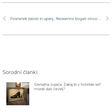
Posnetek žalosti in upanja: Saksofonist zaigral Bella Ciao, poglejte Italijane na balkonih
Nesramno bogati otroci se ne pustijo motiti zaradi koronavirusa: Poglejte, kako uživajo in živijo svoje sanje
Sorodni članki
Genialna zvijača: Zakaj bi v hotelski sef
morali dati čevelj?
Zvijača s peki papirjem, ki vam bo olajšala