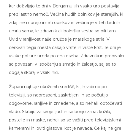
kar doživljajo te dni v Bergamu, jih vsako uro postavlja
pred lastno nemoč. Večina hudih bolnikov je starejših, ki
zdaj ne morejo imeti obiskov in večina je v teh tednih
umrla sama, le zdravnik ali bolniška sestra so bili tam.
Uvid v ranljivost naše družbe je marsikoga strla. V
cerkvah tega mesta čakajo vrste in vrste krst. Te dni je
vsake pol ure umrla po ena oseba. Zdravniki in prebivalci
so povezani v soočanju s smrtjo in žalostjo, saj se to
dogaja skoraj v vsaki hiši.
Župani najhuje okuženih središč, ki jih vidimo po
televiziji, so neprespani, zaskrbljeni in se počutijo
odgovorne, ranljive in zmedene, a so nehali obtoževati
vlado. Skrbijo za svoje ljudi in se borijo za razkužila,
postelje in maske, nehali so se važiti pred televizijskimi
kamerami in loviti glasove, kot je navada. Če kaj ne gre,
se razburjajo, a ne iščejo krivca, vedo, da to škodi