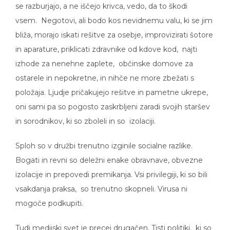
vsem. Negotovi, ali bodo kos nevidnemu valu, ki se jim
bliža, morajo iskati rešitve za osebje, improvizirati šotore
in aparature, priklicati zdravnike od kdove kod, najti
izhode za nenehne zaplete, občinske domove za
ostarele in nepokretne, in nihče ne more zbežati s
položaja. Ljudje pričakujejo rešitve in pametne ukrepe,
oni sami pa so pogosto zaskrbljeni zaradi svojih staršev
in sorodnikov, ki so zboleli in so izolaciji.
Sploh so v družbi trenutno izginile socialne razlike.
Bogati in revni so deležni enake obravnave, obvezne
izolacije in prepovedi premikanja. Vsi privilegiji, ki so bili
vsakdanja praksa, so trenutno skopneli. Virusa ni
mogoče podkupiti.
Tudi medijski svet je precej drugačen. Tisti politiki, ki so