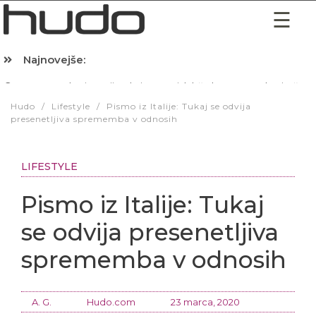
Najnovejše:
Hibernacijska dieta: Zakaj je pred spanjem dobro pojesti žlico 
Hudo
/
Lifestyle
/
Pismo iz Italije: Tukaj se odvija
presenetljiva sprememba v odnosih
LIFESTYLE
Pismo iz Italije: Tukaj
se odvija presenetljiva
sprememba v odnosih
A. G.
Hudo.com
23 marca, 2020