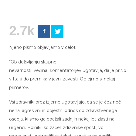
2.7k
Njeno pismo objavljamo v celoti.
“Ob doživljanju skupne
nevarnosti večina komentatorjev ugotavlja, da je prišlo
v Italiji do premika v javni zavesti. Oglejmo si nekaj
primerov.
Vsi zdravniki brez izjeme ugotavljajo, da se je čez noč
nehal agresivni in objestni odnos do zdravstvenega
osebja, ki smo ga opažali zadnjih nekaj let zlasti na
urgenci. Bolniki so začeli zdravnike spoštljivo
nagovarjati, potrpežljivo čakati v vrsti in na nosilih,