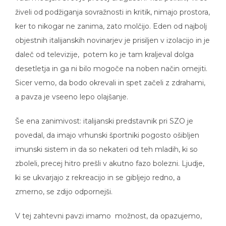
živeli od podžiganja sovražnosti in kritik, nimajo prostora,
ker to nikogar ne zanima, zato molčijo. Eden od najbolj
objestnih italijanskih novinarjev je prisiljen v izolacijo in je
daleč od televizije, potem ko je tam kraljeval dolga
desetletja in ga ni bilo mogoče na noben način omejiti.
Sicer vemo, da bodo okrevali in spet začeli z zdrahami,
a pavza je vseeno lepo olajšanje.
Še ena zanimivost: italijanski predstavnik pri SZO je
povedal, da imajo vrhunski športniki pogosto ošibljen
imunski sistem in da so nekateri od teh mladih, ki so
zboleli, precej hitro prešli v akutno fazo bolezni. Ljudje,
ki se ukvarjajo z rekreacijo in se gibljejo redno, a
zmerno, se zdijo odpornejši.
V tej zahtevni pavzi imamo možnost, da opazujemo,
kakšen je svet, če se ljudje povežejo in počutijo enake,