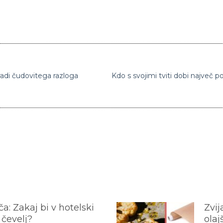
aradi čudovitega razloga
a: Zakaj bi v hotelski
Zvij
 čevelj?
olaj