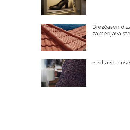
Brezčasen diza
zamenjava star
6 zdravih nos