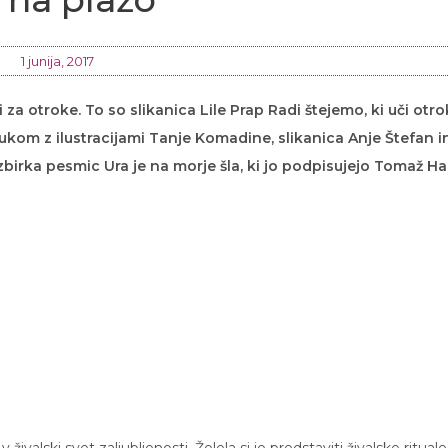
1 junija, 2017
i za otroke. To so slikanica Lile Prap Radi štejemo, ki uči otr
ukom z ilustracijami Tanje Komadine, slikanica Anje Štefan i
zbirka pesmic Ura je na morje šla, ki jo podpisujejo Tomaž Ha