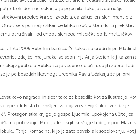
 živalski svet zaljubljenosti. Želela si je predstaviti živalske rituale
mpatij otrok, denimo cukanju, je pojasnila. Tako je s pomočjo
 strokovni pregled knjige, izvedela, da zaljubljeni sloni mahajo z
jo. Otroci se s pomočjo slikanice lahko naučijo šteti do 15 prek števi
čenemu paru živali – od enega slonjega mladička do 15 metuljčkov.
ce iz leta 2005 Bobek in barčica. Že takrat so uredniki pri Mladins
a avtorica zdaj že ima junaka, se spominja Anja Štefan, ki ji ta zami
kar nekaj zgodbic o Bobku, se je vseeno odločila, da jih zbere. Tudi
 se je po besedah likovnega urednika Pavla Učakarja že pri prvi
stikovo nagrado, in sicer tako za besedilo kot za ilustracijo. Kot
 epizodi, ki sta bili mišljeni za objavo v reviji Galeb, vendar je
eč”. Protagonistka knjige je gospa Ljudmila, upokojena učiteljica
odšla na potovanje. Med ljudmi, ki jih sreča, je tudi gospod Blaznik
lobuku Tanje Komadina, ki jo je zato povabila k sodelovanju. Kot 