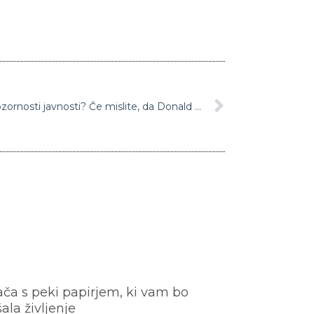
Kdo s svojimi tviti dobi največ pozornosti javnosti? Če mislite, da Donald Trump, se motite
ača s peki papirjem, ki vam bo
šala življenje