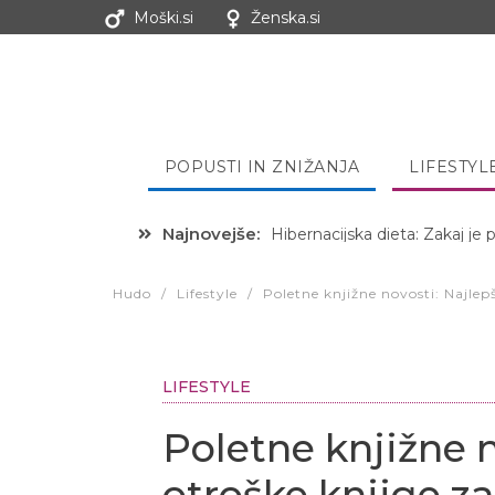
Moški.si
Ženska.si
POPUSTI IN ZNIŽANJA
LIFESTYL
Najnovejše:
Hibernacijska dieta: Zakaj je
Hudo
/
Lifestyle
/
Poletne knjižne novosti: Najlep
LIFESTYLE
Poletne knjižne n
otroške knjige za