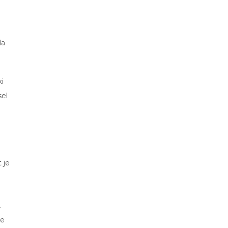
la
ki
sel
 je
.
je