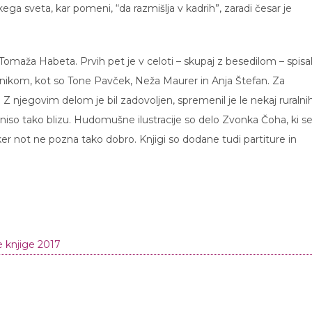
ega sveta, kar pomeni, “da razmišlja v kadrih”, zaradi česar je
Tomaža Habeta. Prvih pet je v celoti – skupaj z besedilom – spisa
snikom, kot so Tone Pavček, Neža Maurer in Anja Štefan. Za
 Z njegovim delom je bil zadovoljen, spremenil je le nekaj ruralni
o tako blizu. Hudomušne ilustracije so delo Zvonka Čoha, ki se 
 ker not ne pozna tako dobro. Knjigi so dodane tudi partiture in
e knjige 2017