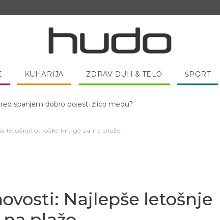
E
KUHARIJA
ZDRAV DUH & TELO
ŠPORT
 pred spanjem dobro pojesti žlico medu?
še letošnje otroške knjige za na plažo
ovosti: Najlepše letošnje
 na plažo