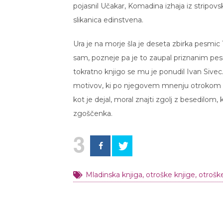
pojasnil Učakar, Komadina izhaja iz stripovsk
slikanica edinstvena.
Ura je na morje šla je deseta zbirka pesmic 
sam, pozneje pa je to zaupal priznanim pe
tokratno knjigo se mu je ponudil Ivan Sivec.
motivov, ki po njegovem mnenju otrokom nis
kot je dejal, moral znajti zgolj z besedilom,
zgoščenka.
3
Mladinska knjiga
,
otroške knjige
,
otrošk