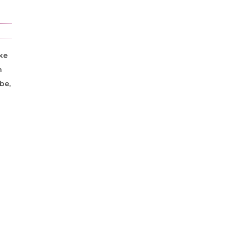
oke
n
be,