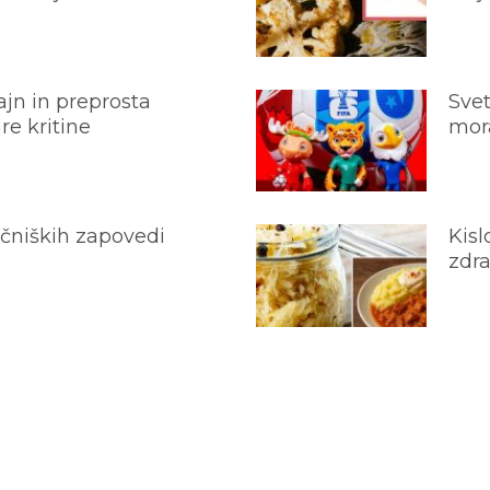
jn in preprosta
Svet
e kritine
mora
ečniških zapovedi
Kisl
zdra