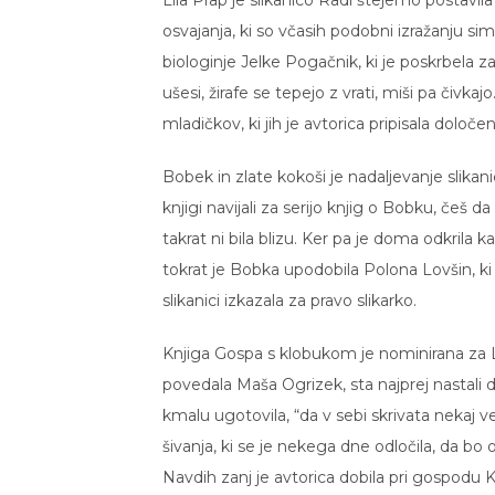
Lila Prap je slikanico Radi štejemo postavila v
osvajanja, ki so včasih podobni izražanju si
biologinje Jelke Pogačnik, ki je poskrbela za
ušesi, žirafe se tepejo z vrati, miši pa čivka
mladičkov, ki jih je avtorica pripisala dolo
Bobek in zlate kokoši je nadaljevanje slikani
knjigi navijali za serijo knjig o Bobku, češ d
takrat ni bila blizu. Ker pa je doma odkrila 
tokrat je Bobka upodobila Polona Lovšin, ki
slikanici izkazala za pravo slikarko.
Knjiga Gospa s klobukom je nominirana za Lev
povedala Maša Ogrizek, sta najprej nastali dve
kmalu ugotovila, “da v sebi skrivata nekaj v
šivanja, ki se je nekega dne odločila, da bo 
Navdih zanj je avtorica dobila pri gospodu K