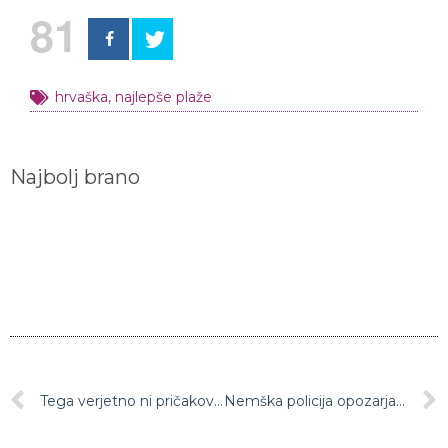
81
hrvaška
,
najlepše plaže
Najbolj brano
Tega verjetno ni pričakovala: Saša Lendero s fotografijo v kopalkah sprožila val komentarjev, zlobni jeziki ne potihnejo
Nemška policija opozarja državljane, ki se odpravljajo na dopust na Hrvaško: ”Bodite previdni! Poglejte, kaj delajo Hrvati …”