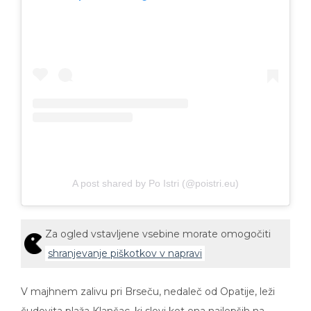
A post shared by Po Istri (@poistri.eu)
Za ogled vstavljene vsebine morate omogočiti
shranjevanje piškotkov v napravi
V majhnem zalivu pri Brseču, nedaleč od Opatije, leži
čudovita plaža Klančac, ki slovi kot ena najlepših na