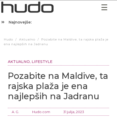
Najnovejše:
Hibernacijska dieta: Zakaj je pred spanjem dobro pojesti žlico 
Hudo
/
Aktualno
/
Pozabite na Maldive, ta rajska plaža je
ena najlepših na Jadranu
AKTUALNO
,
LIFESTYLE
Pozabite na Maldive, ta
rajska plaža je ena
najlepših na Jadranu
A. G.
Hudo.com
31 julija, 2023