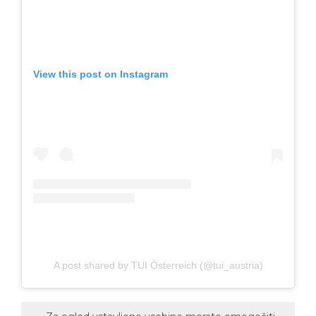
View this post on Instagram
A post shared by TUI Österreich (@tui_austria)
Za ogled vstavljene vsebine morate omogočiti