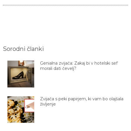
Sorodni članki
Genialna zvijača: Zakaj bi v hotelski sef
morali dati čevelj?
Zvijača s peki papirjem, ki vam bo olajšala
življenje
Brezčasen dizajn in preprosta zamenjava