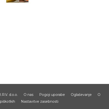
I.R.V. d.o.o.
O nas
Pogoji uporabe
Oglaševanje
O
piškotkih
Nastavitve zasebnosti