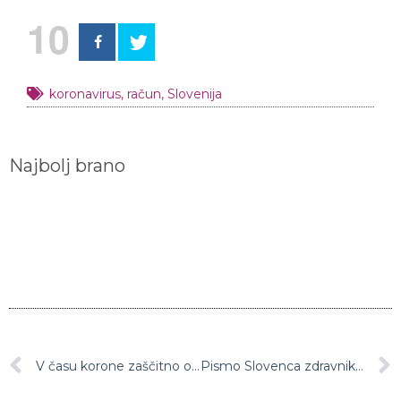
10
koronavirus
,
račun
,
Slovenija
Najbolj brano
V času korone zaščitno opremo v Sloveniji izdelujejo tudi s pomočjo 3D tiskalnikov
Pismo Slovenca zdravnikom, ki je v UKC Ljubljana prebolel koronavirus