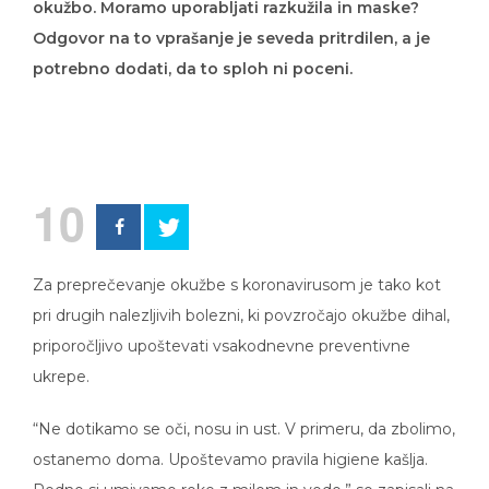
Odgovor na to vprašanje je seveda pritrdilen, a je
potrebno dodati, da to sploh ni poceni.
10
Za preprečevanje okužbe s koronavirusom je tako kot
pri drugih nalezljivih bolezni, ki povzročajo okužbe dihal,
priporočljivo upoštevati vsakodnevne preventivne
ukrepe.
“Ne dotikamo se oči, nosu in ust. V primeru, da zbolimo,
ostanemo doma. Upoštevamo pravila higiene kašlja.
Redno si umivamo roke z milom in vodo,” so zapisali na