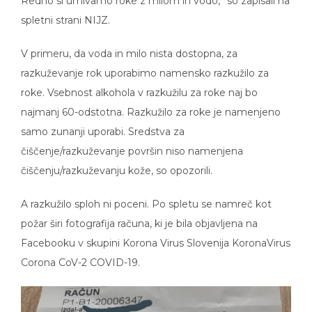
spletni strani NIJZ.
V primeru, da voda in milo nista dostopna, za
razkuževanje rok uporabimo namensko razkužilo za
roke. Vsebnost alkohola v razkužilu za roke naj bo
najmanj 60-odstotna. Razkužilo za roke je namenjeno
samo zunanji uporabi. Sredstva za
čiščenje/razkuževanje površin niso namenjena
čiščenju/razkuževanju kože, so opozorili.
A razkužilo sploh ni poceni. Po spletu se namreč kot
požar širi fotografija računa, ki je bila objavljena na
Facebooku v skupini Korona Virus Slovenija KoronaVirus
Corona CoV-2 COVID-19.