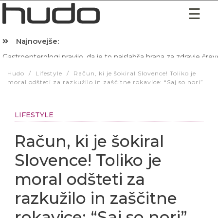
Najnovejše:
Hibernacijska dieta: Zakaj je pred spanjem dobro pojesti žlico 
Hudo
/
Lifestyle
/
Račun, ki je šokiral Slovence! Toliko je
moral odšteti za razkužilo in zaščitne rokavice: “Saj so nori”
LIFESTYLE
Račun, ki je šokiral
Slovence! Toliko je
moral odšteti za
razkužilo in zaščitne
rokavice: “Saj so nori”