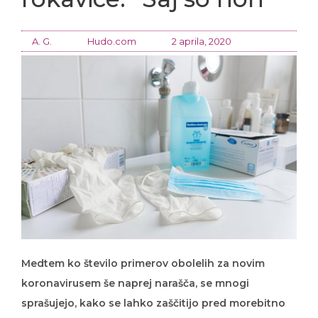
A. G.
Hudo.com
2 aprila, 2020
Medtem ko število primerov obolelih za novim
koronavirusem še naprej narašča, se mnogi
sprašujejo, kako se lahko zaščitijo pred morebitno
okužbo. Moramo uporabljati razkužila in maske?