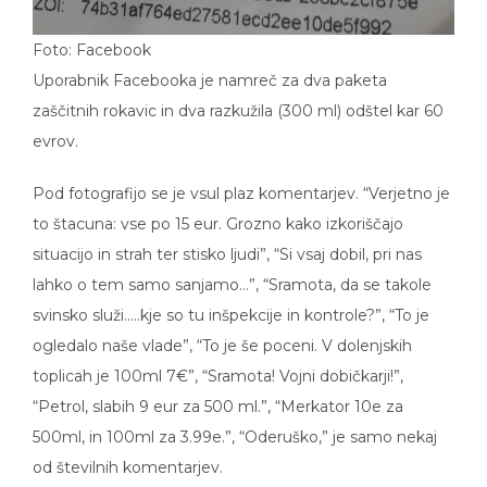
Foto: Facebook
Uporabnik Facebooka je namreč za dva paketa
zaščitnih rokavic in dva razkužila (300 ml) odštel kar 60
evrov.
Pod fotografijo se je vsul plaz komentarjev. “Verjetno je
to štacuna: vse po 15 eur. Grozno kako izkoriščajo
situacijo in strah ter stisko ljudi”, “Si vsaj dobil, pri nas
lahko o tem samo sanjamo…”, “Sramota, da se takole
svinsko služi…..kje so tu inšpekcije in kontrole?”, “To je
ogledalo naše vlade”, “To je še poceni. V dolenjskih
toplicah je 100ml 7€”, “Sramota! Vojni dobičkarji!”,
“Petrol, slabih 9 eur za 500 ml.”, “Merkator 10e za
500ml, in 100ml za 3.99e.”, “Oderuško,” je samo nekaj
od številnih komentarjev.