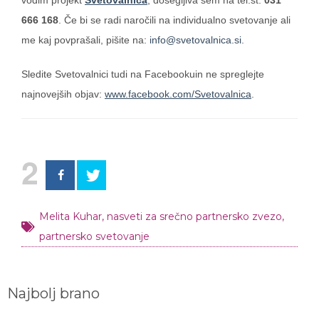
vodim projekt
Svetovalnica
, dosegljiva sem na tel.št.
031
666 168
. Če bi se radi naročili na individualno svetovanje ali
me kaj povprašali, pišite na:
info@svetovalnica.si
.
Sledite Svetovalnici tudi na Facebookuin ne spreglejte
najnovejših objav:
www.facebook.com/Svetovalnica
.
2
Melita Kuhar
,
nasveti za srečno partnersko zvezo
,
partnersko svetovanje
Najbolj brano