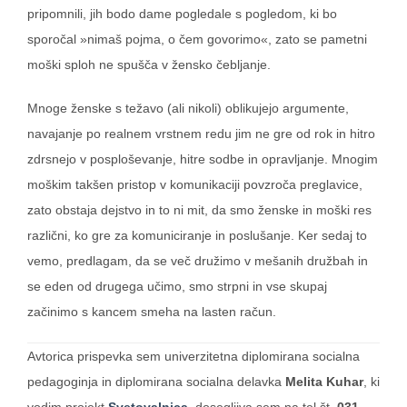
pripomnili, jih bodo dame pogledale s pogledom, ki bo
sporočal »
nimaš pojma, o čem govorimo
«, zato se pametni
moški sploh ne spušča v žensko čebljanje.
Mnoge ženske s težavo (ali nikoli) oblikujejo argumente,
navajanje po realnem vrstnem redu jim ne gre od rok in hitro
zdrsnejo v posploševanje, hitre sodbe in opravljanje. Mnogim
moškim takšen pristop v komunikaciji povzroča preglavice,
zato obstaja dejstvo in to ni mit,
da smo ženske in moški res
različni
, ko gre za komuniciranje in poslušanje. Ker sedaj to
vemo, predlagam, da
se več družimo v mešanih družbah in
se eden od drugega učimo, smo strpni in vse skupaj
začinimo s kancem smeha na lasten račun
.
Avtorica prispevka sem univerzitetna diplomirana socialna
pedagoginja in diplomirana socialna delavka
Melita Kuhar
, ki