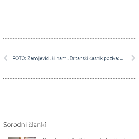
FOTO: Zemljevidi, ki nam jih v šoli niso pokazali!
Britanski časnik poziva: Obiščite ta skriti košček raja na Hrvaškem!
Sorodni članki