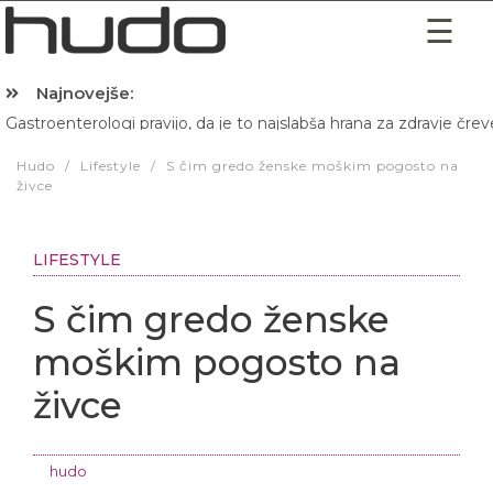
Najnovejše:
Gastroenterologi pravijo, da je to najslabša hrana za zdravje črev
Hibernacijska dieta: Zakaj je pred spanjem dobro pojesti žlico 
Hudo
/
Lifestyle
/
S čim gredo ženske moškim pogosto na
živce
LIFESTYLE
S čim gredo ženske
moškim pogosto na
živce
hudo