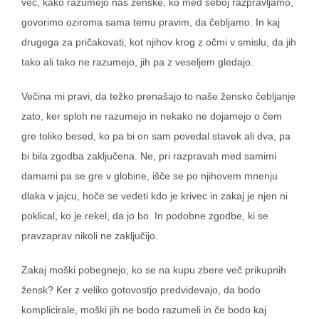
več,
kako razumejo nas ženske
, ko med seboj razpravljamo,
govorimo oziroma sama temu pravim, da
čebljamo
. In kaj
drugega za pričakovati, kot njihov krog z očmi v smislu, da jih
tako ali tako ne razumejo, jih pa z veseljem gledajo.
Večina mi pravi, da težko prenašajo to naše žensko čebljanje
zato,
ker sploh ne razumejo in nekako ne dojamejo o čem
gre
toliko besed, ko pa bi on sam povedal stavek ali dva, pa
bi bila zgodba zaključena. Ne, pri razpravah med samimi
damami pa se gre v globine, išče se po njihovem mnenju
dlaka v jajcu, hoče se vedeti kdo je krivec in zakaj je njen ni
poklical, ko je rekel, da jo bo. In podobne zgodbe, ki se
pravzaprav nikoli ne zaključijo.
Zakaj moški pobegnejo, ko se na kupu zbere več prikupnih
žensk? Ker z veliko gotovostjo predvidevajo, da
bodo
komplicirale
, moški jih ne bodo razumeli in če bodo kaj