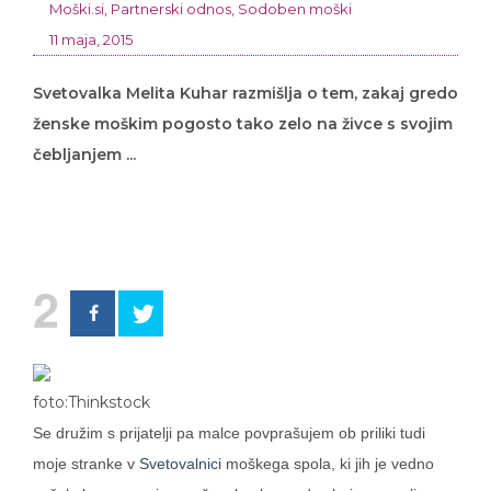
Moški.si
,
Partnerski odnos
,
Sodoben moški
11 maja, 2015
Svetovalka Melita Kuhar razmišlja o tem, zakaj gredo
ženske moškim pogosto tako zelo na živce s svojim
čebljanjem ...
2
foto:Thinkstock
Se družim s prijatelji pa malce povprašujem ob priliki tudi
moje stranke v
Svetovalnici
moškega spola, ki jih je vedno