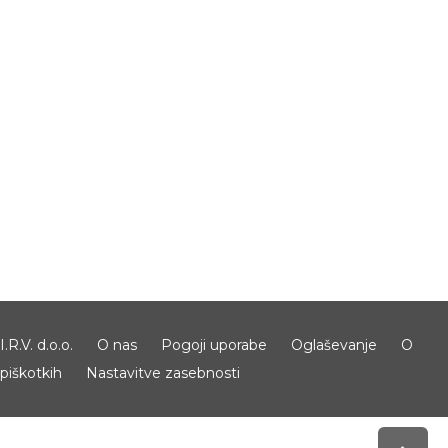
I.R.V. d.o.o.
O nas
Pogoji uporabe
Oglaševanje
O
piškotkih
Nastavitve zasebnosti