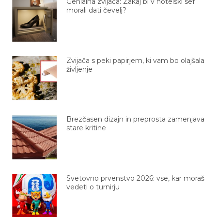
Genialna zvijača: Zakaj bi v hotelski sef
morali dati čevelj?
Zvijača s peki papirjem, ki vam bo olajšala
življenje
Brezčasen dizajn in preprosta zamenjava
stare kritine
Svetovno prvenstvo 2026: vse, kar moraš
vedeti o turnirju