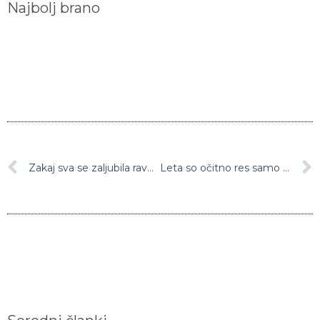
Zakaj sva se zaljubila ravno midva?
Leta so očitno res samo številka: “Mož je samo osem let mlajši od mojega dedka”
Sorodni članki