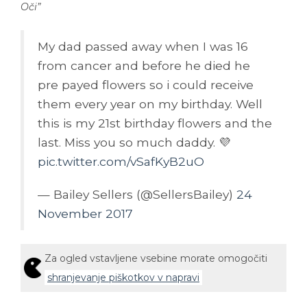
My dad passed away when I was 16
from cancer and before he died he
pre payed flowers so i could receive
them every year on my birthday. Well
this is my 21st birthday flowers and the
last. Miss you so much daddy. 💜
pic.twitter.com/vSafKyB2uO
— Bailey Sellers (@SellersBailey)
24
November 2017
Za ogled vstavljene vsebine morate omogočiti
shranjevanje piškotkov v napravi
Bailey je čestitko in šopek objavila na Twitterju, skupaj s