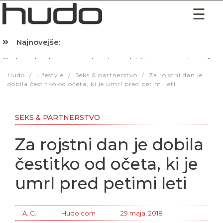
Najnovejše:
Hibernacijska dieta: Zakaj je pred spanjem dobro pojesti žlico 
Hudo
/
Lifestyle
/
Seks & partnerstvo
/
Za rojstni dan je
dobila čestitko od očeta, ki je umrl pred petimi leti
SEKS & PARTNERSTVO
Za rojstni dan je dobila
čestitko od očeta, ki je
umrl pred petimi leti
A. G.
Hudo.com
29 maja, 2018