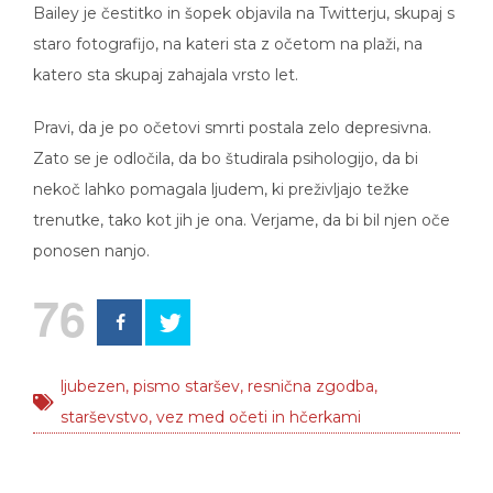
staro fotografijo, na kateri sta z očetom na plaži, na
katero sta skupaj zahajala vrsto let.
Pravi, da je po očetovi smrti postala zelo depresivna.
Zato se je odločila, da bo študirala psihologijo, da bi
nekoč lahko pomagala ljudem, ki preživljajo težke
trenutke, tako kot jih je ona. Verjame, da bi bil njen oče
ponosen nanjo.
76
ljubezen
,
pismo staršev
,
resnična zgodba
,
starševstvo
,
vez med očeti in hčerkami
Najbolj brano