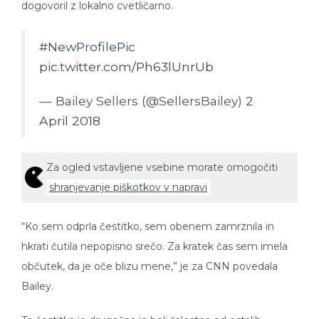
#NewProfilePic
pic.twitter.com/Ph63lUnrUb
— Bailey Sellers (@SellersBailey)
2
April 2018
Za ogled vstavljene vsebine morate omogočiti
shranjevanje piškotkov v napravi
“Ko sem odprla čestitko, sem obenem zamrznila in
hkrati čutila nepopisno srečo. Za kratek čas sem imela
občutek, da je oče blizu mene,” je za CNN povedala
Bailey.
Ta čestitka je drugačna in bolj žalostna od ostalih.