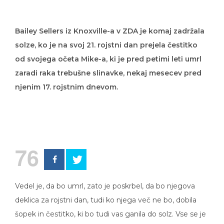
Bailey Sellers iz Knoxville-a v ZDA je komaj zadržala
solze, ko je na svoj 21. rojstni dan prejela čestitko
od svojega očeta Mike-a, ki je pred petimi leti umrl
zaradi raka trebušne slinavke, nekaj mesecev pred
njenim 17. rojstnim dnevom.
76
Vedel je, da bo umrl, zato je poskrbel, da bo njegova
deklica za rojstni dan, tudi ko njega več ne bo, dobila
šopek in čestitko, ki bo tudi vas ganila do solz. Vse se je
dogovoril z lokalno cvetličarno.