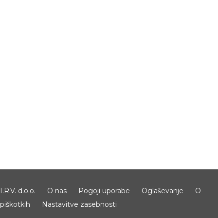
I.R.V. d.o.o.
O nas
Pogoji uporabe
Oglaševanje
O
piškotkih
Nastavitve zasebnosti