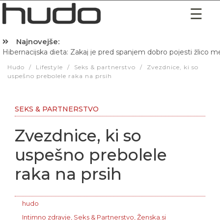
Najnovejše:
Hibernacijska dieta: Zakaj je pred spanjem dobro pojesti žlico 
Hudo
/
Lifestyle
/
Seks & partnerstvo
/
Zvezdnice, ki so
uspešno prebolele raka na prsih
SEKS & PARTNERSTVO
Zvezdnice, ki so
uspešno prebolele
raka na prsih
hudo
Intimno zdravje
,
Seks & Partnerstvo
,
Ženska.si