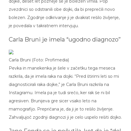
dojke, deset let pozneje se je bolezen vrnila. Pop
zvezdnici so odstranili obe dojki, da bi preprečili novo
bolezen. Zgodnje odkrivanje ji je dvakrat rešilo življenje,
je povedala v takratnem intervjuju.
Carla Bruni je imela “ugodno diagnozo”
Carla Bruni (Foto: Profimedia)
Pevka in manekenka je šele v začetku tega meseca
razkrila, da je imela raka na dojki. “Pred štirimi leti so mi
diagnosticirali raka dojke,” je Carla Bruni razkrila na
Instagramu. Imela pa je tudi srečo, ker rak še ni bil
agresiven. Brunijeva gre sicer vsako leto na
mamografijo. Prepričana je, da ji je to rešilo življenje.
Zahvaljujoč zgodnji diagnozi ji je celo uspelo rešiti dojko.
Jane Fonda se je počutila, kot da je “del