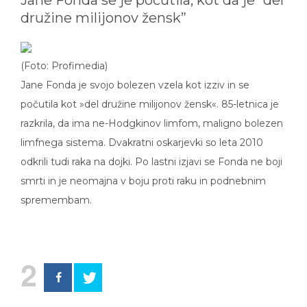
družine milijonov žensk”
(Foto: Profimedia)
Jane Fonda je svojo bolezen vzela kot izziv in se
počutila kot »del družine milijonov žensk«. 85-letnica je
razkrila, da ima ne-Hodgkinov limfom, maligno bolezen
limfnega sistema. Dvakratni oskarjevki so leta 2010
odkrili tudi raka na dojki. Po lastni izjavi se Fonda ne boji
smrti in je neomajna v boju proti raku in podnebnim
spremembam.
2