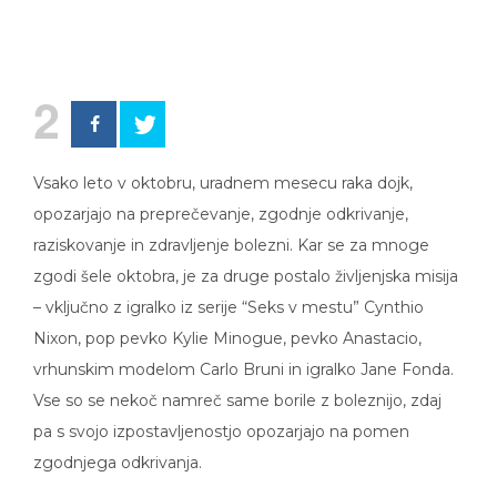
2
Vsako leto v oktobru, uradnem mesecu raka dojk,
opozarjajo na preprečevanje, zgodnje odkrivanje,
raziskovanje in zdravljenje bolezni. Kar se za mnoge
zgodi šele oktobra, je za druge postalo življenjska misija
– vključno z igralko iz serije “Seks v mestu” Cynthio
Nixon, pop pevko Kylie Minogue, pevko Anastacio,
vrhunskim modelom Carlo Bruni in igralko Jane Fonda.
Vse so se nekoč namreč same borile z boleznijo, zdaj
pa s svojo izpostavljenostjo opozarjajo na pomen
zgodnjega odkrivanja.