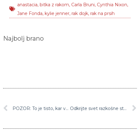
anastacia
,
bitka z rakom
,
Carla Bruni
,
Cynthia Nixon
,
Jane Fonda
,
kylie jenner
,
rak dojk
,
rak na prsih
Najbolj brano
POZOR: To je tisto, kar vaš intimni vonj razkriva o vašem zdravju …
Odkrijte svet razkošne strasti z igro Black Donna