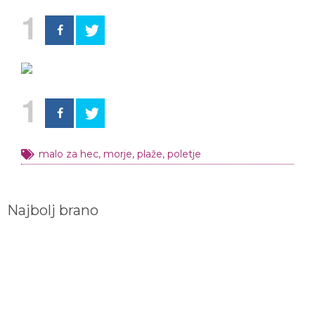
1
1
malo za hec
,
morje
,
plaže
,
poletje
Najbolj brano