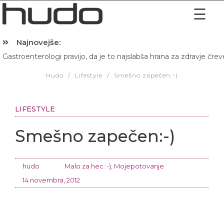
Najnovejše:
Gastroenterologi pravijo, da je to najslabša hrana za zdravje črev
Hibernacijska dieta: Zakaj je pred spanjem dobro pojesti žlico 
Hudo
/
Lifestyle
/
Smešno zapečen:-)
LIFESTYLE
Smešno zapečen:-)
hudo
Malo za hec :-)
,
Mojepotovanje
14 novembra, 2012