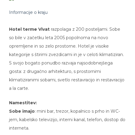
Informacije o kraju
Hotel terme Vivat
razpolaga z 200 posteljami. Sobe
so bile v začetku leta 2005 popolnoma na novo
opremljene in so zelo prostorne. Hotel je visoke
kategorije s štirimi zvezdicami in je v celoti klimatiziran.
S svojo bogato ponudbo razvaja najsodobnejšega
gosta: z drugačno arhitekturo, s prostornimi
klimatiziranimi sobami, svetlo restavracijo in restavracijo
a la carte.
Namestitev:
Sobe imajo
: mini bar, trezor, kopalnico s prho in WC-
jem, kabelsko televizijo, interni kanal, telefon, dostop do
interneta.