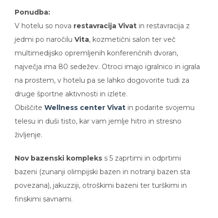
Ponudba:
V hotelu so nova
restavracija Vivat
in restavracija z
jedmi po naročilu
Vita
, kozmetični salon ter več
multimedijsko opremljenih konferenčnih dvoran,
največja ima 80 sedežev. Otroci imajo igralnico in igrala
na prostem, v hotelu pa se lahko dogovorite tudi za
druge športne aktivnosti in izlete.
Obiščite
Wellness center Vivat
in podarite svojemu
telesu in duši tisto, kar vam jemlje hitro in stresno
življenje.
Nov bazenski kompleks
s 5 zaprtimi in odprtimi
bazeni (zunanji olimpijski bazen in notranji bazen sta
povezana), jakuzziji, otroškimi bazeni ter turškimi in
finskimi savnami.