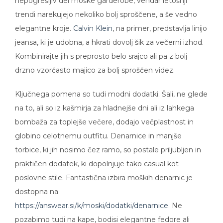
nepogrešljiv del moške garderobe, vendar letošnji
trendi narekujejo nekoliko bolj sproščene, a še vedno
elegantne kroje.
Calvin Klein
, na primer, predstavlja linijo
jeansa, ki je udobna, a hkrati dovolj šik za večerni izhod.
Kombinirajte jih s preprosto belo srajco ali pa z bolj
drzno vzorčasto majico za bolj sproščen videz.
Ključnega pomena so tudi modni dodatki. Šali, ne glede
na to, ali so iz kašmirja za hladnejše dni ali iz lahkega
bombaža za toplejše večere, dodajo večplastnost in
globino celotnemu outfitu. Denarnice in manjše
torbice, ki jih nosimo čez ramo, so postale priljubljen in
praktičen dodatek, ki dopolnjuje tako casual kot
poslovne stile. Fantastična izbira moških denarnic je
dostopna na
https://answear.si/k/moski/dodatki/denarnice
. Ne
pozabimo tudi na kape, bodisi elegantne fedore ali