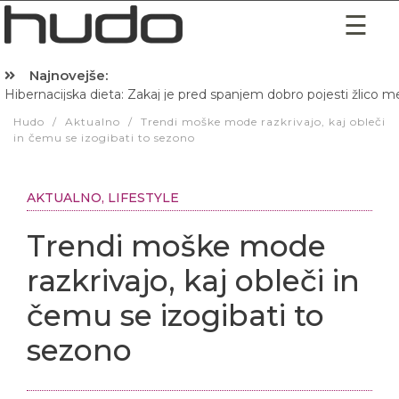
Najnovejše:
Hibernacijska dieta: Zakaj je pred spanjem dobro pojesti žlico 
Hudo
/
Aktualno
/
Trendi moške mode razkrivajo, kaj obleči
in čemu se izogibati to sezono
AKTUALNO
,
LIFESTYLE
Trendi moške mode
razkrivajo, kaj obleči in
čemu se izogibati to
sezono