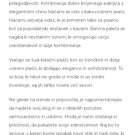
prilagodljivosti. Kombinacija dobro krojenega suknjiča z
elegantnimi chino hlačami ali celo s kakovostnimi jeans
hlačami ustvarja videz, ki je primeren tako za pisarno
kot za popoldanski sestanek v kavarni. Barvna paleta se
nagiba k nevtralnim tonom, ki omogočajo večjo
vsestranskost in lažje kombiniranje.
Vračajo se tudi klasični plašči, kot so trenčkoti in dolgi
volneni plašči, ki dodajajo eleganco in sofisticiranost. To
so kosi, ki nikoli ne gredo iz mode in so vredni
investicije, saj jih lahko nosite več sezon.
Ne glede na trende in priporočila, je najpomembnejše,
da najdete svoj slog in se v oblačilih počutite
samozavestno in udobno. Moda je način izražanja in
priložnost, da pokažete svojo edinstvenost. Naj bo to
sezona, v kateri boste raziskali nove stile in našli tiste, ki