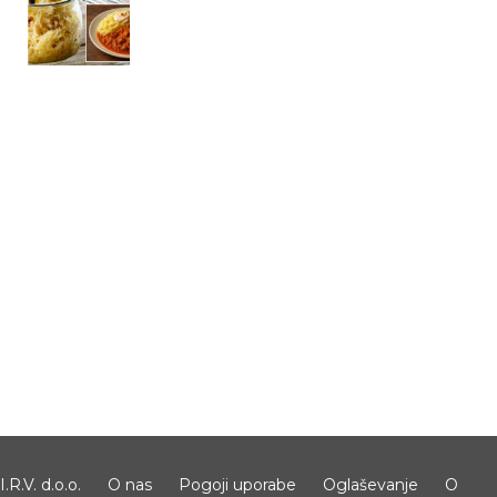
I.R.V. d.o.o.
O nas
Pogoji uporabe
Oglaševanje
O