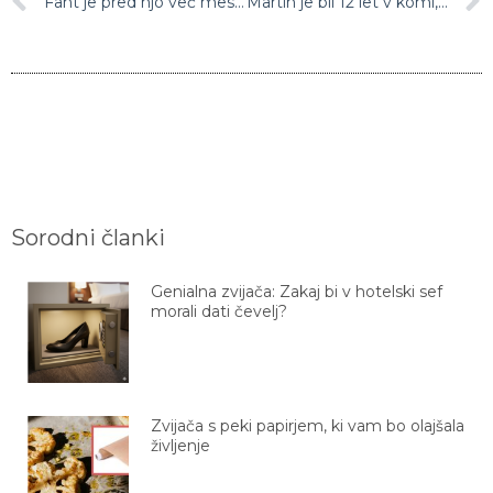
Fant je pred njo več mesecev skrival veliko skrivnost: “Kako je mogoče, da tega nisi opazila toliko časa!?”
Martin je bil 12 let v komi, ko se je zbudil, njegovi domači niso mogli verjeti, kaj jim je povedal …
Sorodni članki
Genialna zvijača: Zakaj bi v hotelski sef
morali dati čevelj?
Zvijača s peki papirjem, ki vam bo olajšala
življenje