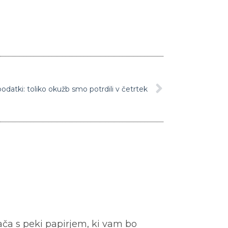
odatki: toliko okužb smo potrdili v četrtek
ača s peki papirjem, ki vam bo