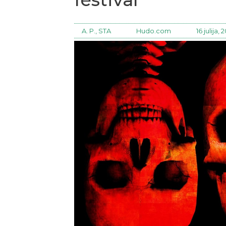
A. P., STA
Hudo.com
16 julija, 