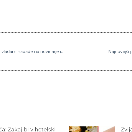
Izraelsko kibernetsko podjetje omogočalo vladam napade na novinarje in aktiviste
Najnovejši p
a: Zakaj bi v hotelski
Zvij