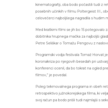
kinematografiji, oba bodo počastili tudi z 
posebnih učinkih v filmu Poltergeist III., 
celovečerci najboljšega nagradila s hudim
Med kratkimi filmi se jih bo 15 potegovalo
dobitnika hrupnega mačka za najboljši gla
Petre Seliškar o Tomažu Pengovu z naslo
Programski vodja festivala Tomaž Horvat je 
koronakriza po njegovih besedah pri ustvarja
konferenci ocenil, da bo tokrat na ogled pre
filmov,” je povedal.
Poleg tekmovalnega programa in obeh retro
retrospektivo južnokorejskega filma, ki velj
svoj račun pa bodo prišli tudi najmlajši s sekc