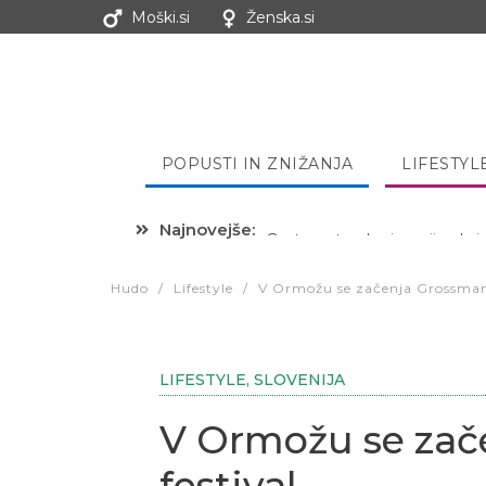
Moški.si
Ženska.si
POPUSTI IN ZNIŽANJA
LIFESTYL
Najnovejše:
Hibernacijska dieta: Zakaj je
Hudo
/
Lifestyle
/
V Ormožu se začenja Grossmann
LIFESTYLE
,
SLOVENIJA
V Ormožu se zač
festival