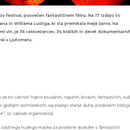
festival, posvečen fantastičnem filmu. Na 17. izdajo so
ana in Williama Lustiga, ki sta premikala meje žanra. Na
 vin, je 36 celovečercev, 34 kratkih in devet dokumentarni
val v Ljutomeru.
se bo odvrtel “nabor brutalnih, napetih, krvavih, fantastičnih, tud
or globljim razmislekom, saj plastijo stanje duha, predvsem tisteg
 so zapisali organizatorji.
ela častnega hudega mačka za posebne dosežke v fantastični