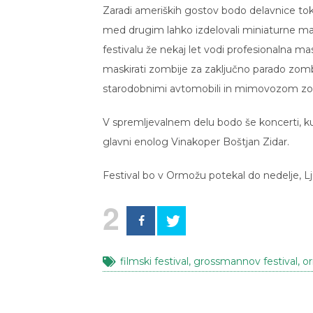
Zaradi ameriških gostov bodo delavnice tok
med drugim lahko izdelovali miniaturne m
festivalu že nekaj let vodi profesionalna 
maskirati zombije za zaključno parado zombi
starodobnimi avtomobili in mimovozom zo
V spremljevalnem delu bodo še koncerti, kul
glavni enolog Vinakoper Boštjan Zidar.
Festival bo v Ormožu potekal do nedelje, Lj
2
filmski festival
,
grossmannov festival
,
o