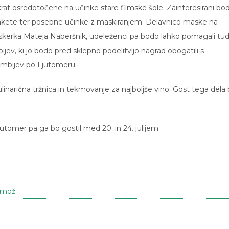
rat osredotočene na učinke stare filmske šole. Zainteresirani bo
akete ter posebne učinke z maskiranjem. Delavnico maske na
maskerka Mateja Naberšnik, udeleženci pa bodo lahko pomagali tud
jev, ki jo bodo pred sklepno podelitvijo nagrad obogatili s
mbijev po Ljutomeru.
inarična tržnica in tekmovanje za najboljše vino. Gost tega dela
utomer pa ga bo gostil med 20. in 24. julijem.
rmož