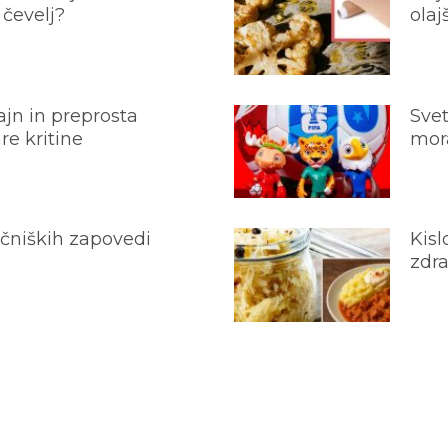
 čevelj?
olaj
jn in preprosta
Svet
e kritine
mora
ečniških zapovedi
Kisl
zdra