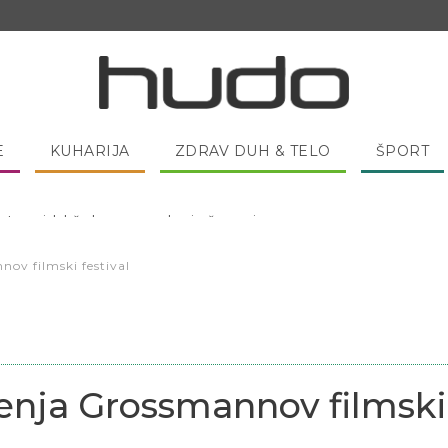
E
KUHARIJA
ZDRAV DUH & TELO
ŠPORT
 pred spanjem dobro pojesti žlico medu?
ov filmski festival
enja Grossmannov filmski