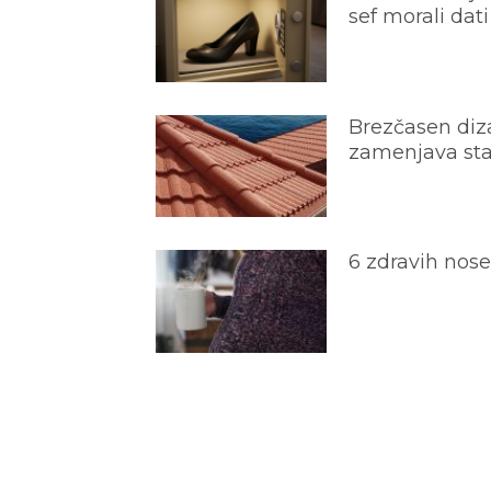
sef morali dati
Brezčasen diza
zamenjava star
6 zdravih nos