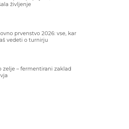
šala življenje
ovno prvenstvo 2026: vse, kar
š vedeti o turnirju
o zelje – fermentirani zaklad
vja