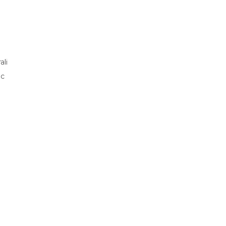
ali
ec