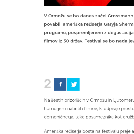
V Ormožu se bo danes začel Grossmannov 
povabili ameriška režiserja Garyja Sherm
programu, pospremljenem z degustacijami
filmov iz 30 držav. Festival se bo nadalje
2
Na šestih prizoriščih v Ormožu in Ljutomeru 
humorjem nabritih filmov, ki odpirajo prost
demoničnega, tako posameznika kot družbe”,
Ameriška režiserja bosta na festivalu prej