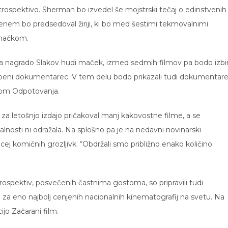
retrospektivo. Sherman bo izvedel še mojstrski tečaj o edinstvenih
obenem bo predsedoval žiriji, ki bo med šestimi tekmovalnimi
 mačkom.
 za nagrado Slakov hudi maček, izmed sedmih filmov pa bodo izbir
sbeni dokumentarec. V tem delu bodo prikazali tudi dokumentar
vom Odpotovanja.
za letošnjo izdajo pričakoval manj kakovostne filme, a se
lnosti ni odražala. Na splošno pa je na nedavni novinarski
cej komičnih grozljivk. “Obdržali smo približno enako količino
spektiv, posvečenih častnima gostoma, so pripravili tudi
a za eno najbolj cenjenih nacionalnih kinematografij na svetu. Na
ijo Začarani film.