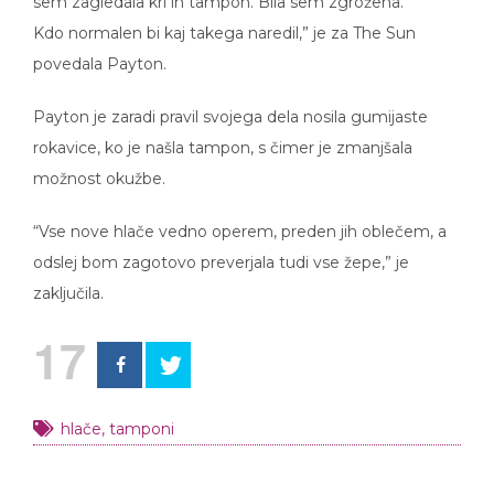
Kdo normalen bi kaj takega naredil,” je za The Sun
povedala Payton.
Payton je zaradi pravil svojega dela nosila gumijaste
rokavice, ko je našla tampon, s čimer je zmanjšala
možnost okužbe.
“Vse nove hlače vedno operem, preden jih oblečem, a
odslej bom zagotovo preverjala tudi vse žepe,” je
zaključila.
17
hlače
,
tamponi