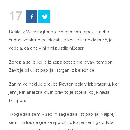
17
Dekle iz Washingtona je med delom opazila neko
čudno izboklino na hlačah, in ker jih je nosila prvič, je
vedela, da ona v njih ni pustila ničesar.
Zgrozila se je, ko je iz žepa potegnila krvavi tampon.
Zavit je bil v list papirja, iztrgan iz beležnice.
Zanimivo naključje je, da Payton dela v laboratoriju, kjer
jemlje in analizira kri, in prav to je storila, ko je našla
tampon.
“Pogledala sem v žep in zagledala list papirja. Najprej
sem mislila, da gre za sporočilo, ko pa sem ga odvila,
sem zagledala kri in tampon. Bila sem zgrožena.