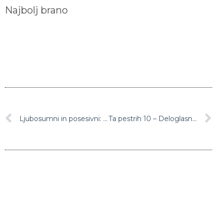
Najbolj brano
Ljubosumni in posesivni: Začela se je vladavina najbolj temačnega horoskopskega znamenja
Ta pestrih 10 – Deloglasnikov izbor najaktualnejših kariernih priložnosti
Sorodni članki