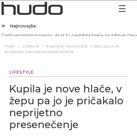
Najnovejše:
Hibernacijska dieta: Zakaj je pred spanjem dobro pojesti žlico 
Hudo
/
Lifestyle
/
Kupila je nove hlače, v žepu pa jo je
pričakalo neprijetno presenečenje
LIFESTYLE
Kupila je nove hlače, v
žepu pa jo je pričakalo
neprijetno
presenečenje