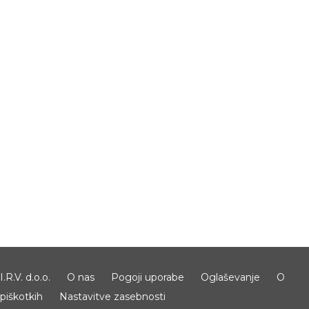
I.R.V. d.o.o.
O nas
Pogoji uporabe
Oglaševanje
O
piškotkih
Nastavitve zasebnosti