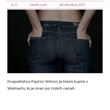
A. G.
Hudo.com
28 oktobra, 2021
Dvajsetletna Payton Wilson je hlače kupila v
Walmartu, ki je znan po nizkih cenah.