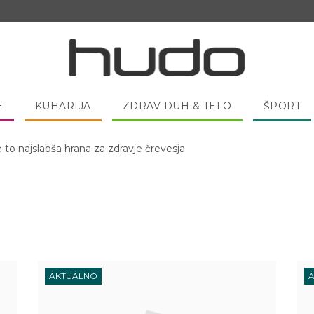
E
KUHARIJA
ZDRAV DUH & TELO
ŠPORT
e to najslabša hrana za zdravje črevesja
 pred spanjem dobro pojesti žlico medu?
AKTUALNO