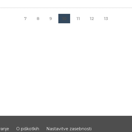
7
8
9
10
11
12
13
anje
O piškotkih
Nastavitve zasebnosti