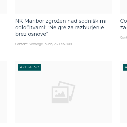
NK Maribor zgrožen nad sodniškimi
Co
odločitvami: “Ne gre za razburjenje
za
brez osnove”
Con
ContentExchange
hudo
26. Feb 2018
AKTUALNO