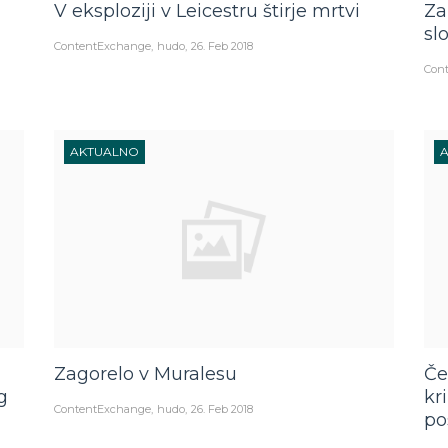
V eksploziji v Leicestru štirje mrtvi
Za
sl
ContentExchange
hudo
26. Feb 2018
Con
AKTUALNO
Zagorelo v Muralesu
Če
g
kr
ContentExchange
hudo
26. Feb 2018
po