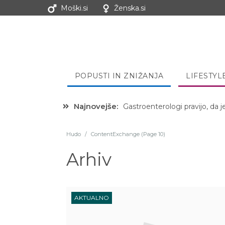
Moški.si
Ženska.si
POPUSTI IN ZNIŽANJA
LIFESTYL
Najnovejše:
Gastroenterologi pravijo, da j
Hibernacijska dieta: Zakaj je
Hudo
/
ContentExchange (Page 10)
Arhiv
AKTUALNO