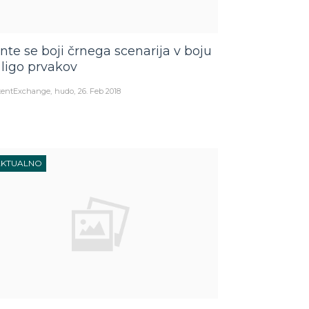
nte se boji črnega scenarija v boju
 ligo prvakov
tentExchange
hudo
26. Feb 2018
AKTUALNO