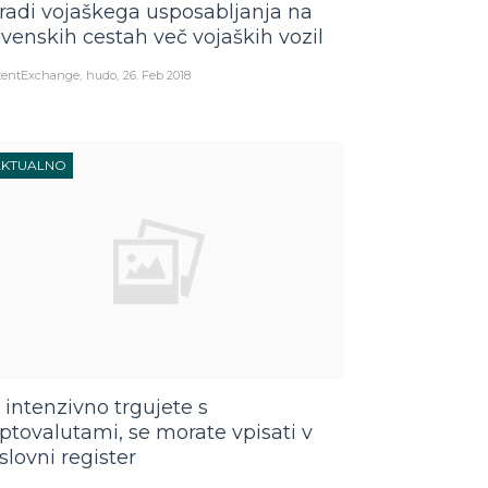
radi vojaškega usposabljanja na
ovenskih cestah več vojaških vozil
tentExchange
hudo
26. Feb 2018
AKTUALNO
 intenzivno trgujete s
iptovalutami, se morate vpisati v
slovni register