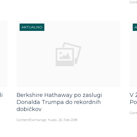
Con
AKTUALNO
i
Berkshire Hathaway po zaslugi
V 
Donalda Trumpa do rekordnih
Po
dobičkov
Con
ContentExchange
hudo
26. Feb 2018