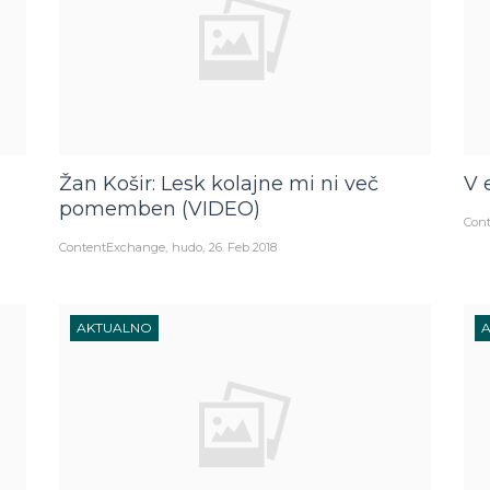
Žan Košir: Lesk kolajne mi ni več
V 
pomemben (VIDEO)
Con
ContentExchange
hudo
26. Feb 2018
AKTUALNO