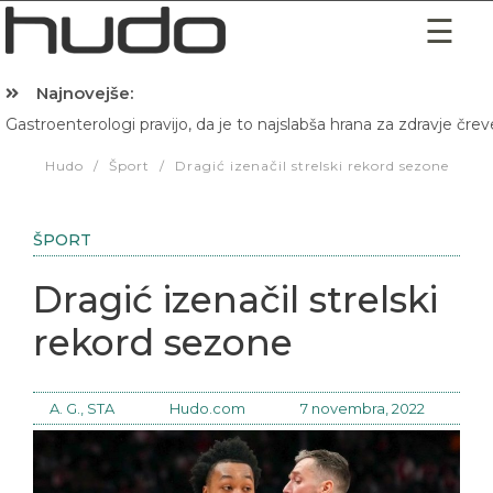
Najnovejše:
Gastroenterologi pravijo, da je to najslabša hrana za zdravje črev
Hibernacijska dieta: Zakaj je pred spanjem dobro pojesti žlico 
Hudo
/
Šport
/
Dragić izenačil strelski rekord sezone
ŠPORT
Dragić izenačil strelski
rekord sezone
A. G., STA
Hudo.com
7 novembra, 2022