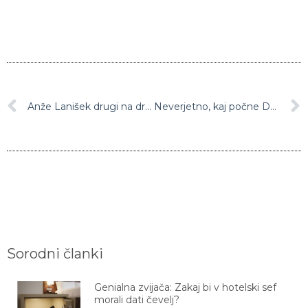
Anže Lanišek drugi na drugi tekmi sezone v Wisli, zmaga domačinu Dawidu Kubackemu
Neverjetno, kaj počne Dončić: drugi košarkar v zgodovini s takšnim dosežkom
Sorodni članki
Genialna zvijača: Zakaj bi v hotelski sef
morali dati čevelj?