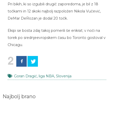
Pri bikih, ki so izgubili drugič zaporedoma, je bil z 18
točkami in 12 skoki najbolj razpoložen Nikola Vučević,
DeMar DeRozan je dodal 20 točk.
Ekipi se bosta zdaj takoj pomerili še enkrat; v noči na
torek po srednjeevropskem času bo Toronto gostoval v
Chicagu.
2
Goran Dragić
,
liga NBA
,
Slovenija
Najbolj brano