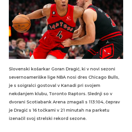
Slovenski košarkar Goran Dragić, ki v novi sezoni
severnoameriške lige NBA nosi dres Chicago Bulls,
je s soigralci gostoval v Kanadi pri svojem
nekdanjem klubu, Toronto Raptors. Slednji so v
dvorani Scotiabank Arena zmagali s 113:104, čeprav
je Dragić s 16 točkami v 21 minutah na parketu
izenačil svoj strelski rekord sezone.