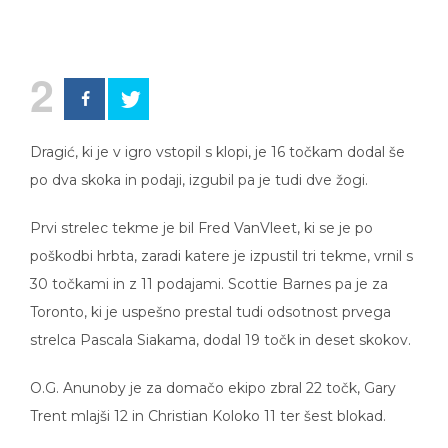
2
Dragić, ki je v igro vstopil s klopi, je 16 točkam dodal še
po dva skoka in podaji, izgubil pa je tudi dve žogi.
Prvi strelec tekme je bil Fred VanVleet, ki se je po
poškodbi hrbta, zaradi katere je izpustil tri tekme, vrnil s
30 točkami in z 11 podajami. Scottie Barnes pa je za
Toronto, ki je uspešno prestal tudi odsotnost prvega
strelca Pascala Siakama, dodal 19 točk in deset skokov.
O.G. Anunoby je za domačo ekipo zbral 22 točk, Gary
Trent mlajši 12 in Christian Koloko 11 ter šest blokad.