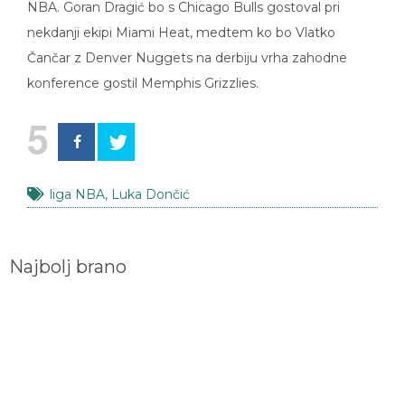
nekdanji ekipi Miami Heat, medtem ko bo Vlatko
Čančar z Denver Nuggets na derbiju vrha zahodne
konference gostil Memphis Grizzlies.
5
liga NBA
,
Luka Dončić
Najbolj brano