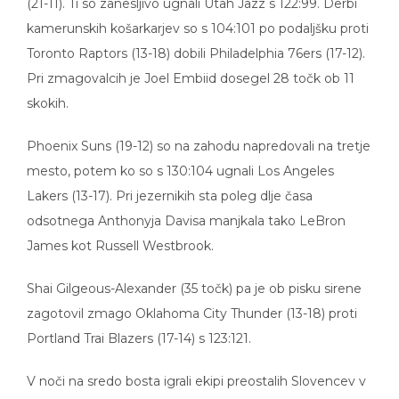
kamerunskih košarkarjev so s 104:101 po podaljšku proti
Toronto Raptors (13-18) dobili Philadelphia 76ers (17-12).
Pri zmagovalcih je Joel Embiid dosegel 28 točk ob 11
skokih.
Phoenix Suns (19-12) so na zahodu napredovali na tretje
mesto, potem ko so s 130:104 ugnali Los Angeles
Lakers (13-17). Pri jezernikih sta poleg dlje časa
odsotnega Anthonyja Davisa manjkala tako LeBron
James kot Russell Westbrook.
Shai Gilgeous-Alexander (35 točk) pa je ob pisku sirene
zagotovil zmago Oklahoma City Thunder (13-18) proti
Portland Trai Blazers (17-14) s 123:121.
V noči na sredo bosta igrali ekipi preostalih Slovencev v
NBA. Goran Dragić bo s Chicago Bulls gostoval pri