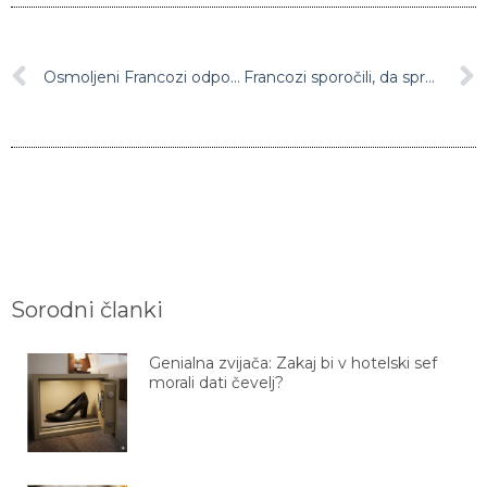
Osmoljeni Francozi odpovedali sprejem v Parizu: ”Hočemo samo domov.”
Francozi sporočili, da sprejema ne bo. Poglejte, kaj so jim pripravili Parižani
Sorodni članki
Genialna zvijača: Zakaj bi v hotelski sef
morali dati čevelj?
Zvijača s peki papirjem, ki vam bo olajšala