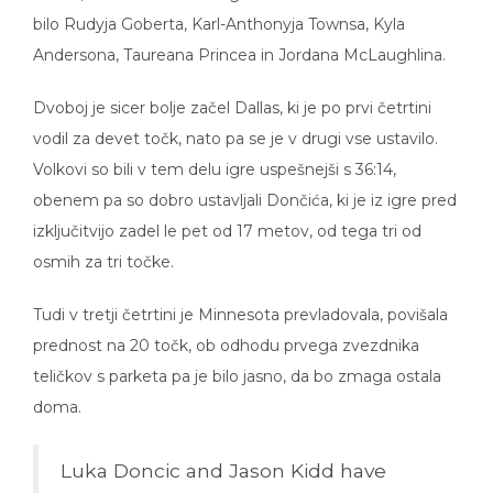
bilo Rudyja Goberta, Karl-Anthonyja Townsa, Kyla
Andersona, Taureana Princea in Jordana McLaughlina.
Dvoboj je sicer bolje začel Dallas, ki je po prvi četrtini
vodil za devet točk, nato pa se je v drugi vse ustavilo.
Volkovi so bili v tem delu igre uspešnejši s 36:14,
obenem pa so dobro ustavljali Dončića, ki je iz igre pred
izključitvijo zadel le pet od 17 metov, od tega tri od
osmih za tri točke.
Tudi v tretji četrtini je Minnesota prevladovala, povišala
prednost na 20 točk, ob odhodu prvega zvezdnika
teličkov s parketa pa je bilo jasno, da bo zmaga ostala
doma.
Luka Doncic and Jason Kidd have
been ejected from tonight’s game.