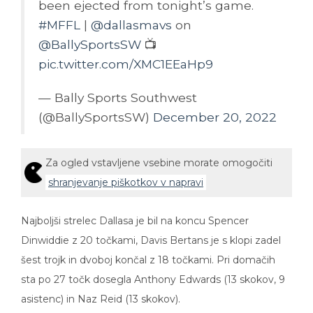
#MFFL
|
@dallasmavs
on
@BallySportsSW
📺
pic.twitter.com/XMC1EEaHp9
— Bally Sports Southwest
(@BallySportsSW)
December 20, 2022
Za ogled vstavljene vsebine morate omogočiti
shranjevanje piškotkov v napravi
Najboljši strelec Dallasa je bil na koncu Spencer
Dinwiddie z 20 točkami, Davis Bertans je s klopi zadel
šest trojk in dvoboj končal z 18 točkami. Pri domačih
sta po 27 točk dosegla Anthony Edwards (13 skokov, 9
asistenc) in Naz Reid (13 skokov).