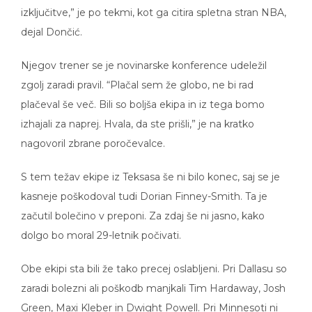
izključitve,” je po tekmi, kot ga citira spletna stran NBA,
dejal Dončić.
Njegov trener se je novinarske konference udeležil
zgolj zaradi pravil. “Plačal sem že globo, ne bi rad
plačeval še več. Bili so boljša ekipa in iz tega bomo
izhajali za naprej. Hvala, da ste prišli,” je na kratko
nagovoril zbrane poročevalce.
S tem težav ekipe iz Teksasa še ni bilo konec, saj se je
kasneje poškodoval tudi Dorian Finney-Smith. Ta je
začutil bolečino v preponi. Za zdaj še ni jasno, kako
dolgo bo moral 29-letnik počivati.
Obe ekipi sta bili že tako precej oslabljeni. Pri Dallasu so
zaradi bolezni ali poškodb manjkali Tim Hardaway, Josh
Green, Maxi Kleber in Dwight Powell. Pri Minnesoti ni