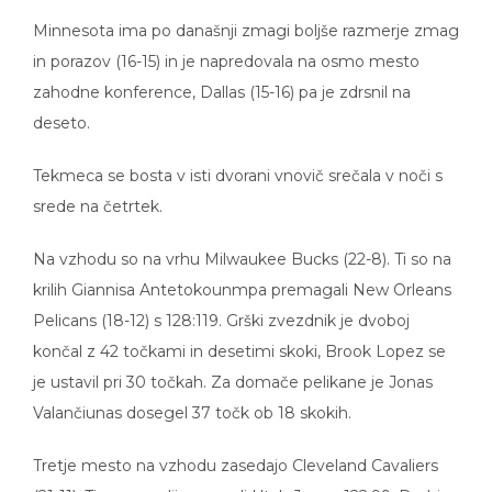
Minnesota ima po današnji zmagi boljše razmerje zmag
in porazov (16-15) in je napredovala na osmo mesto
zahodne konference, Dallas (15-16) pa je zdrsnil na
deseto.
Tekmeca se bosta v isti dvorani vnovič srečala v noči s
srede na četrtek.
Na vzhodu so na vrhu Milwaukee Bucks (22-8). Ti so na
krilih Giannisa Antetokounmpa premagali New Orleans
Pelicans (18-12) s 128:119. Grški zvezdnik je dvoboj
končal z 42 točkami in desetimi skoki, Brook Lopez se
je ustavil pri 30 točkah. Za domače pelikane je Jonas
Valančiunas dosegel 37 točk ob 18 skokih.
Tretje mesto na vzhodu zasedajo Cleveland Cavaliers
(21-11). Ti so zanesljivo ugnali Utah Jazz s 122:99. Derbi