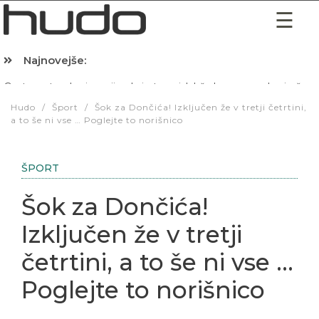
Najnovejše:
Hibernacijska dieta: Zakaj je pred spanjem dobro pojesti žlico 
Hudo
/
Šport
/
Šok za Dončića! Izključen že v tretji četrtini,
a to še ni vse … Poglejte to norišnico
ŠPORT
Šok za Dončića!
Izključen že v tretji
četrtini, a to še ni vse …
Poglejte to norišnico