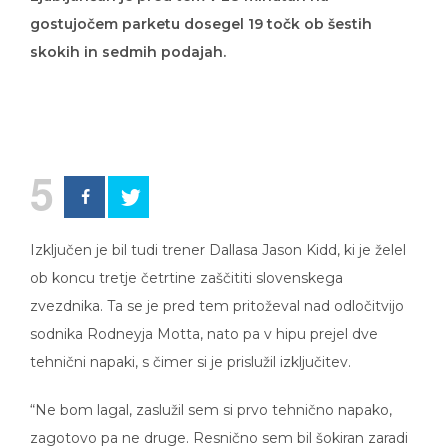
gostujočem parketu dosegel 19 točk ob šestih
skokih in sedmih podajah.
5
Izključen je bil tudi trener Dallasa Jason Kidd, ki je želel
ob koncu tretje četrtine zaščititi slovenskega
zvezdnika. Ta se je pred tem pritoževal nad odločitvijo
sodnika Rodneyja Motta, nato pa v hipu prejel dve
tehnični napaki, s čimer si je prislužil izključitev.
“Ne bom lagal, zaslužil sem si prvo tehnično napako,
zagotovo pa ne druge. Resnično sem bil šokiran zaradi