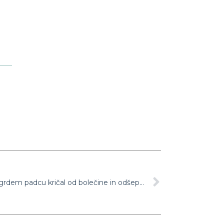
Nov poškodba: Luka Dončić po grdem padcu kričal od bolečine in odšepal s parketa (Video)