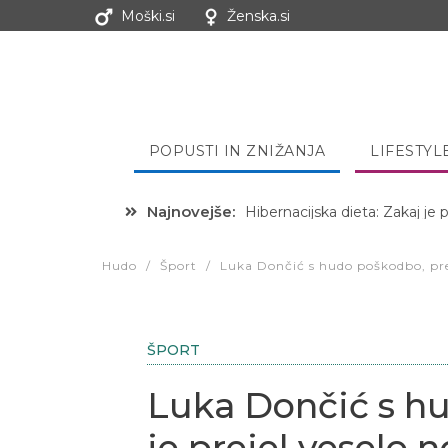
Moški.si
Ženska.si
POPUSTI IN ZNIŽANJA
LIFESTYL
Najnovejše:
Hibernacijska dieta: Zakaj je
Hudo
/
Šport
/
Luka Dončić s hudo poškodbo, pred
ŠPORT
Luka Dončić s h
je prejel veselo 