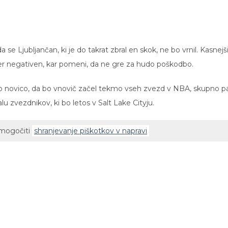
se Ljubljančan, ki je do takrat zbral en skok, ne bo vrnil. Kasnejš
icer negativen, kar pomeni, da ne gre za hudo poškodbo.
o novico, da bo vnovič začel tekmo vseh zvezd v NBA, skupno p
alu zvezdnikov, ki bo letos v Salt Lake Cityju.
omogočiti
shranjevanje piškotkov v napravi