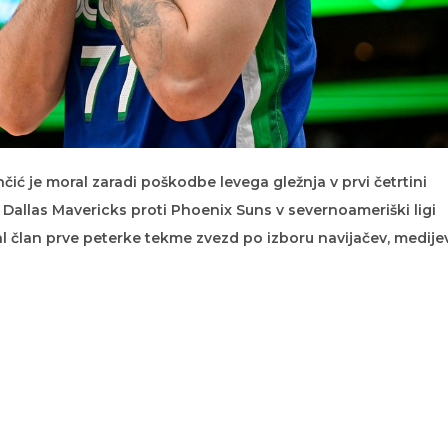
ić je moral zaradi poškodbe levega gležnja v prvi četrtini
Dallas Mavericks proti Phoenix Suns v severnoameriški ligi
tal član prve peterke tekme zvezd po izboru navijačev, medijev