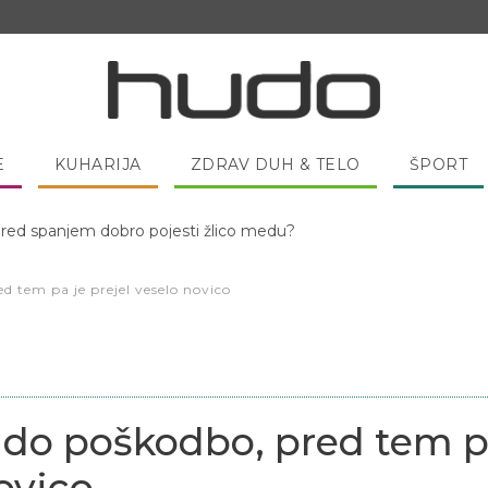
E
KUHARIJA
ZDRAV DUH & TELO
ŠPORT
 pred spanjem dobro pojesti žlico medu?
 tem pa je prejel veselo novico
udo poškodbo, pred tem 
novico