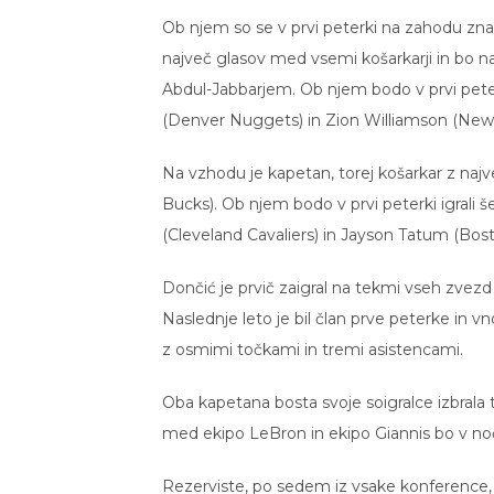
Ob njem so se v prvi peterki na zahodu znaš
največ glasov med vsemi košarkarji in bo n
Abdul-Jabbarjem. Ob njem bodo v prvi peter
(Denver Nuggets) in Zion Williamson (New 
Na vzhodu je kapetan, torej košarkar z naj
Bucks). Ob njem bodo v prvi peterki igrali 
(Cleveland Cavaliers) in Jayson Tatum (Bost
Dončić je prvič zaigral na tekmi vseh zvezd
Naslednje leto je bil član prve peterke in v
z osmimi točkami in tremi asistencami.
Oba kapetana bosta svoje soigralce izbrala
med ekipo LeBron in ekipo Giannis bo v noči
Rezerviste, po sedem iz vsake konference, bod