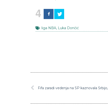
4
liga NBA
,
Luka Dončić
Fifa zaradi vedenja na SP kaznovala Srbij