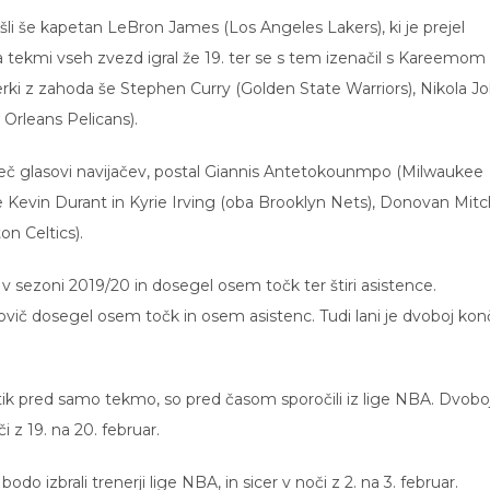
li še kapetan LeBron James (Los Angeles Lakers), ki je prejel
a tekmi vseh zvezd igral že 19. ter se s tem izenačil s Kareemom
ki z zahoda še Stephen Curry (Golden State Warriors), Nikola Jo
Orleans Pelicans).
več glasovi navijačev, postal Giannis Antetokounmpo (Milwaukee
še Kevin Durant in Kyrie Irving (oba Brooklyn Nets), Donovan Mitc
on Celtics).
 v sezoni 2019/20 in dosegel osem točk ter štiri asistence.
novič dosegel osem točk in osem asistenc. Tudi lani je dvoboj kon
 tik pred samo tekmo, so pred časom sporočili iz lige NBA. Dvobo
 z 19. na 20. februar.
o izbrali trenerji lige NBA, in sicer v noči z 2. na 3. februar.