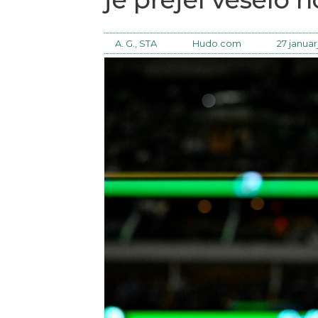
A. G., STA
Hudo.com
27 januar