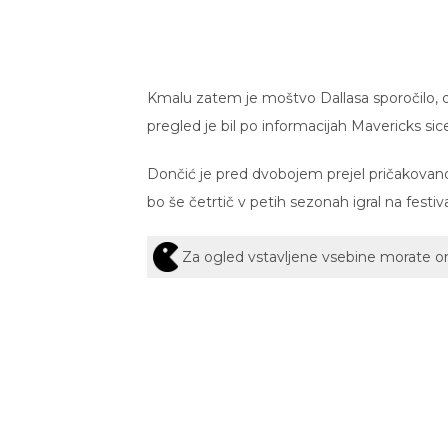
Kmalu zatem je moštvo Dallasa sporočilo, da 
pregled je bil po informacijah Mavericks s
Dončić je pred dvobojem prejel pričakovan
bo še četrtič v petih sezonah igral na festiv
Za ogled vstavljene vsebine morate 