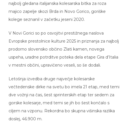
majico zapelje skozi Brda in Novo Gorico, goriške
kolege seznanil v začetku jeseni 2020.
V Novi Gorici so po osvojitvi prestižnega naslova
Evropske prestolnice kulture 2025 in priznanja za najbolj
prodorno slovensko občino Zlati kamen, novega
uspeha, uradne potrditve poteka dela etape Gira d’Italia
v mestni občini, upravičeno veseli, so še dodali.
Letošnja izvedba druge največje kolesarske
večtedenske dirke na svetu bo imela 21 etap, med temi
dve vožnji na čas, šest sprinterskih etap ter sedem za
gorske kolesarje, med temi se jih bo šest končalo s
ciljem na vzponu. Rekordna bo skupna višinska razlika
doslej, 46.900 m.