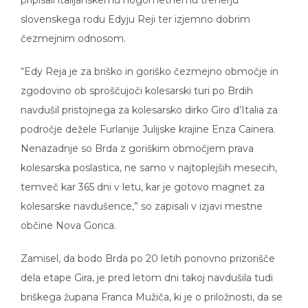
slovenskega rodu Edyju Reji ter izjemno dobrim
čezmejnim odnosom.
“Edy Reja je za briško in goriško čezmejno območje in
zgodovino ob sproščujoči kolesarski turi po Brdih
navdušil pristojnega za kolesarsko dirko Giro d’Italia za
področje dežele Furlanije Julijske krajine Enza Cainera.
Nenazadnje so Brda z goriškim območjem prava
kolesarska poslastica, ne samo v najtoplejših mesecih,
temveč kar 365 dni v letu, kar je gotovo magnet za
kolesarske navdušence,” so zapisali v izjavi mestne
občine Nova Gorica.
Zamisel, da bodo Brda po 20 letih ponovno prizorišče
dela etape Gira, je pred letom dni takoj navdušila tudi
briškega župana Franca Mužiča, ki je o priložnosti, da se
najbolj gledana italijanska kolesarska bitka za roza