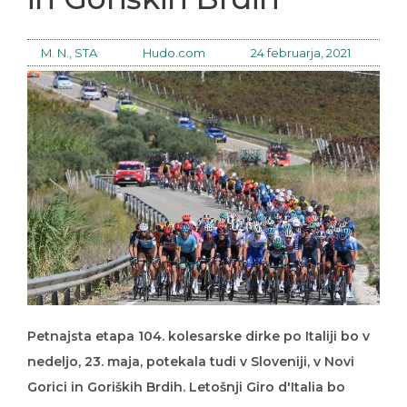
M. N., STA
Hudo.com
24 februarja, 2021
Petnajsta etapa 104. kolesarske dirke po Italiji bo v
nedeljo, 23. maja, potekala tudi v Sloveniji, v Novi
Gorici in Goriških Brdih. Letošnji Giro d'Italia bo
sicer potekal od Torina do Milana od 8. do 30. maja,