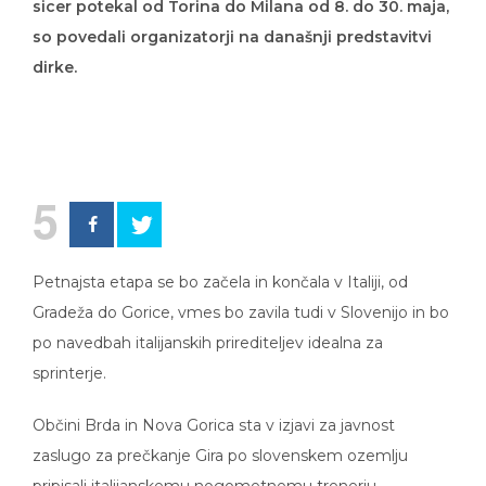
so povedali organizatorji na današnji predstavitvi
dirke.
5
Petnajsta etapa se bo začela in končala v Italiji, od
Gradeža do Gorice, vmes bo zavila tudi v Slovenijo in bo
po navedbah italijanskih prirediteljev idealna za
sprinterje.
Občini Brda in Nova Gorica sta v izjavi za javnost
zaslugo za prečkanje Gira po slovenskem ozemlju
pripisali italijanskemu nogometnemu trenerju