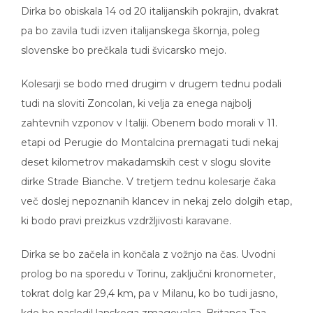
Dirka bo obiskala 14 od 20 italijanskih pokrajin, dvakrat
pa bo zavila tudi izven italijanskega škornja, poleg
slovenske bo prečkala tudi švicarsko mejo.
Kolesarji se bodo med drugim v drugem tednu podali
tudi na sloviti Zoncolan, ki velja za enega najbolj
zahtevnih vzponov v Italiji. Obenem bodo morali v 11.
etapi od Perugie do Montalcina premagati tudi nekaj
deset kilometrov makadamskih cest v slogu slovite
dirke Strade Bianche. V tretjem tednu kolesarje čaka
več doslej nepoznanih klancev in nekaj zelo dolgih etap,
ki bodo pravi preizkus vzdržljivosti karavane.
Dirka se bo začela in končala z vožnjo na čas. Uvodni
prolog bo na sporedu v Torinu, zaključni kronometer,
tokrat dolg kar 29,4 km, pa v Milanu, ko bo tudi jasno,
kdo bo nasledil lanskega zmagovalca, Britanca Taa