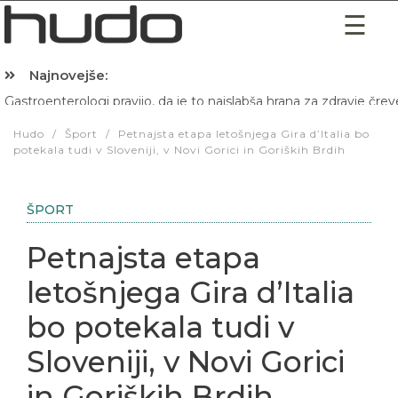
Najnovejše:
Hibernacijska dieta: Zakaj je pred spanjem dobro pojesti žlico 
Hudo
/
Šport
/
Petnajsta etapa letošnjega Gira d’Italia bo
potekala tudi v Sloveniji, v Novi Gorici in Goriških Brdih
ŠPORT
Petnajsta etapa
letošnjega Gira d’Italia
bo potekala tudi v
Sloveniji, v Novi Gorici
in Goriških Brdih