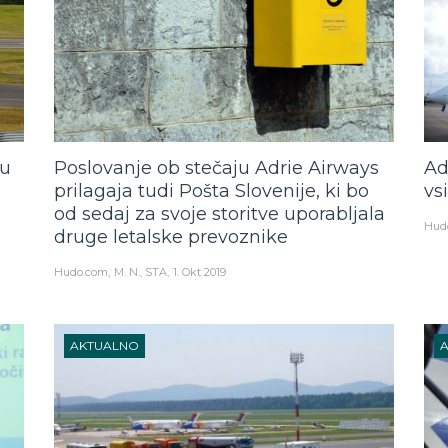
tu
Poslovanje ob stečaju Adrie Airways
Ad
prilagaja tudi Pošta Slovenije, ki bo
vsi
od sedaj za svoje storitve uporabljala
Hud
druge letalske prevoznike
Hudo.com
M. N., STA
1. Okt 2019
AKTUALNO