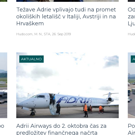
Težave Adrie vplivajo tudi na promet
Od
a
okoliških letališč v Italiji, Avstriji in na
za
Hrvaškem
Lj
Hudo.com
M. N., STA
26. Sep 2019
Hud
AKTUALNO
bo
Adrii Airways do 2. oktobra čas za
Po
predložitev finančnega načrta
Ai