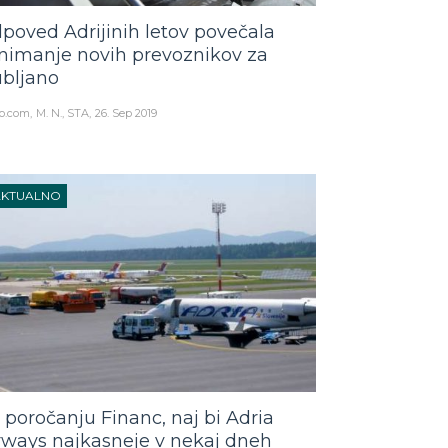
poved Adrijinih letov povečala
nimanje novih prevoznikov za
ubljano
o.com
M. N., STA
26. Sep 2019
AKTUALNO
 poročanju Financ, naj bi Adria
rways najkasneje v nekaj dneh