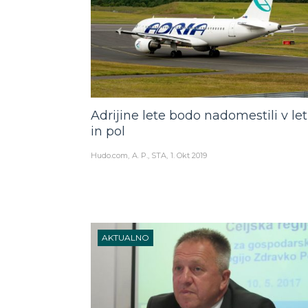
Adrijine lete bodo nadomestili v le
in pol
Hudo.com
A. P., STA
1. Okt 2019
AKTUALNO