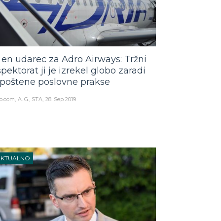
 en udarec za Adro Airways: Tržni
špektorat ji je izrekel globo zaradi
poštene poslovne prakse
o.com
A. G., STA
28. Sep 2019
AKTUALNO