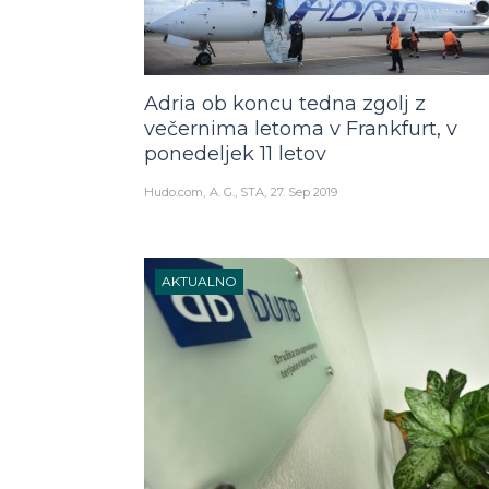
Adria ob koncu tedna zgolj z
večernima letoma v Frankfurt, v
ponedeljek 11 letov
Hudo.com
A. G., STA
27. Sep 2019
AKTUALNO