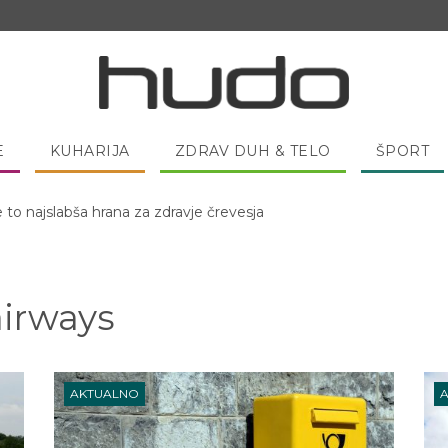
E
KUHARIJA
ZDRAV DUH & TELO
ŠPORT
 pred spanjem dobro pojesti žlico medu?
airways
AKTUALNO