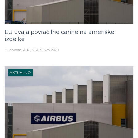
EU uvaja povračilne carine na ameriške
izdelke
Hudo.com
A. P., STA
9. Nov 2020
AKTUALNO