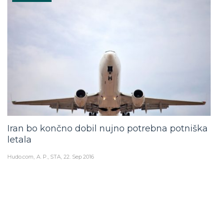
Iran bo končno dobil nujno potrebna potniška
letala
Hudo.com
A. P., STA
22. Sep 2016