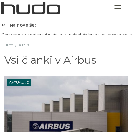
Najnovejše:
Hibernacijska dieta: Zakaj je pred spanjem dobro pojesti žlico 
Hudo
/
Airbus
Vsi članki v
Airbus
AKTUALNO