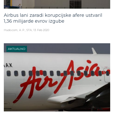
Airbus lani zaradi korupcijske afere ustvaril
1,36 milijarde evrov izgube
Hudo.com
A. P., STA
13. Feb 2020
AKTUALNO