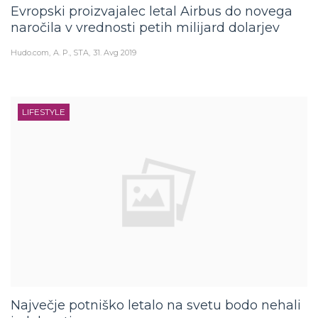
Evropski proizvajalec letal Airbus do novega
naročila v vrednosti petih milijard dolarjev
Hudo.com
A. P., STA
31. Avg 2019
LIFESTYLE
Največje potniško letalo na svetu bodo nehali
izdelovati