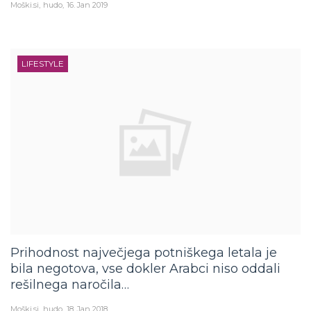
LIFESTYLE
Prihodnost največjega potniškega letala je
bila negotova, vse dokler Arabci niso oddali
rešilnega naročila…
Moški.si
hudo
18. Jan 2018