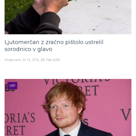
Ljutomerčan z zračno pištolo ustrelil
sorodnico v glavo
Hudo.com
M. N., STA
28. Feb 2019
VIP