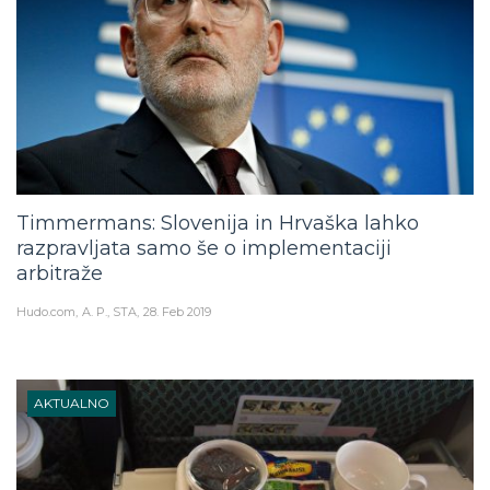
Timmermans: Slovenija in Hrvaška lahko
razpravljata samo še o implementaciji
arbitraže
Hudo.com
A. P., STA
28. Feb 2019
AKTUALNO