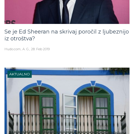
Se je Ed Sheeran na skrivaj poročil z ljubeznijo
iz otroštva?
Hudo.com
A. G.
28. Feb 2019
AKTUALNO