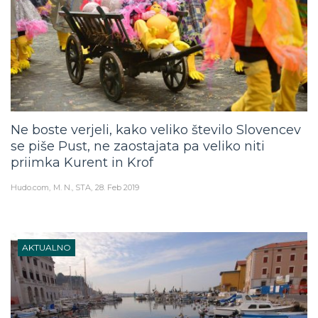
Ne boste verjeli, kako veliko število Slovencev
se piše Pust, ne zaostajata pa veliko niti
priimka Kurent in Krof
Hudo.com
M. N., STA
28. Feb 2019
AKTUALNO