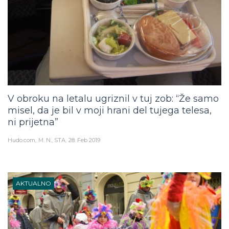
V obroku na letalu ugriznil v tuj zob: “Že samo
misel, da je bil v moji hrani del tujega telesa,
ni prijetna”
Hudo.com
M. N., STA
28. Feb 2019
AKTUALNO