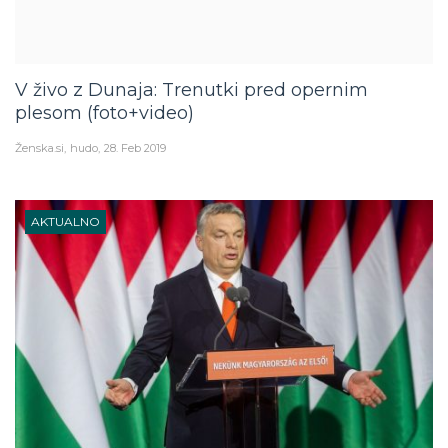
V živo z Dunaja: Trenutki pred opernim
plesom (foto+video)
Ženska.si
hudo
28. Feb 2019
AKTUALNO