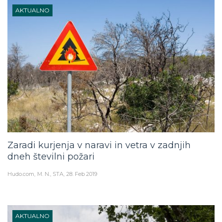
AKTUALNO
Zaradi kurjenja v naravi in vetra v zadnjih
dneh številni požari
Hudo.com
M. N., STA
28. Feb 2019
AKTUALNO