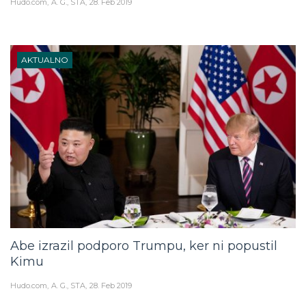
Hudo.com
A. G., STA
28. Feb 2019
AKTUALNO
Abe izrazil podporo Trumpu, ker ni popustil
Kimu
Hudo.com
A. G., STA
28. Feb 2019