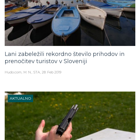
Lani zabeležili rekordno število prihodov in
prenočitev turistov v Sloveniji
Hudo.com
M. N., STA
28. Feb 2019
AKTUALNO