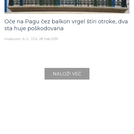
Oče na Pagu čez balkon vrgel štiri otroke, dva
sta huje poškodovana
Hudo.com
A. G., STA
28. Feb 2019
NALOŽI VEČ