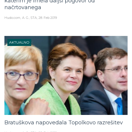
katerim je imela daljši pogovor od
načrtovanega
Hudo.com
A. G., STA
28. Feb 2019
AKTUALNO
Bratuškova napovedala Topolkovo razrešitev