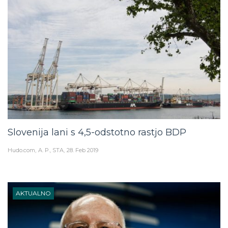
Slovenija lani s 4,5-odstotno rastjo BDP
Hudo.com
A. P., STA
28. Feb 2019
AKTUALNO