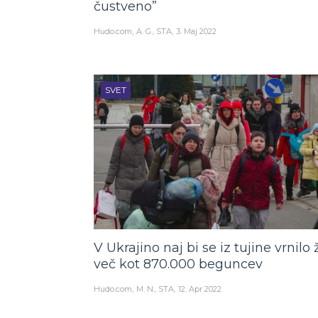
čustveno”
Hudo.com
A. G., STA
3. Maj 2022
SVET
V Ukrajino naj bi se iz tujine vrnilo 
več kot 870.000 beguncev
Hudo.com
M. N., STA
12. Apr 2022