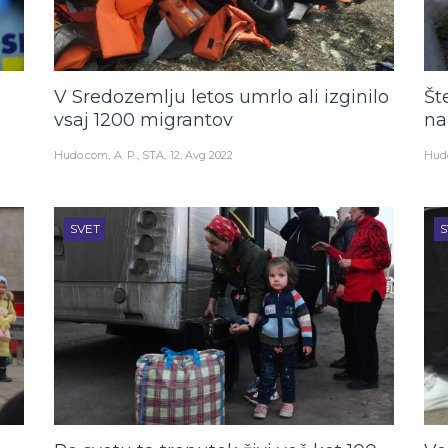
V Sredozemlju letos umrlo ali izginilo
Št
vsaj 1200 migrantov
na
Hudo.com
A. P., STA
12. Avg 2022
Hud
SVET
S