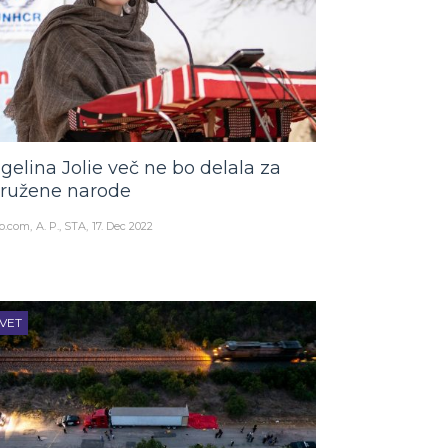
gelina Jolie več ne bo delala za
ružene narode
o.com
A. P., STA
17. Dec 2022
VET