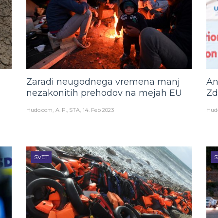
Zaradi neugodnega vremena manj
An
nezakonitih prehodov na mejah EU
Zd
Hudo.com
A. P., STA
14. Feb 2023
Hud
SVET
S