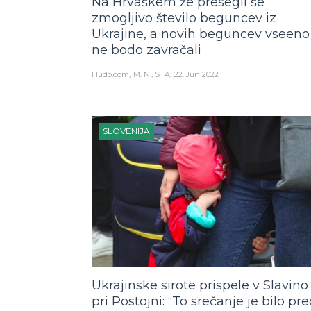
Na Hrvaškem že presegli še
zmogljivo število beguncev iz
Ukrajine, a novih beguncev vseeno
ne bodo zavračali
Hudo.com
M. N., STA
22. Jun 2022
SLOVENIJA
Ukrajinske sirote prispele v Slavino
pri Postojni: “To srečanje je bilo pre