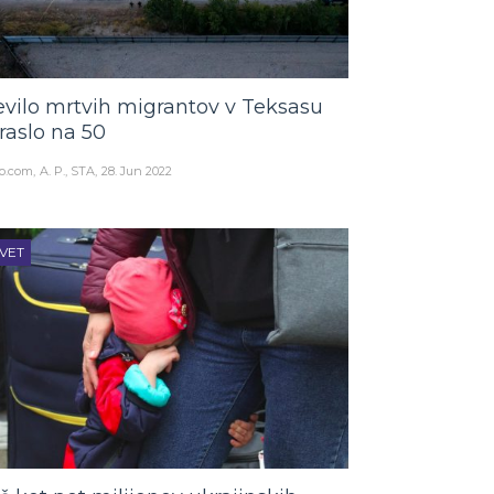
evilo mrtvih migrantov v Teksasu
raslo na 50
o.com
A. P., STA
28. Jun 2022
VET