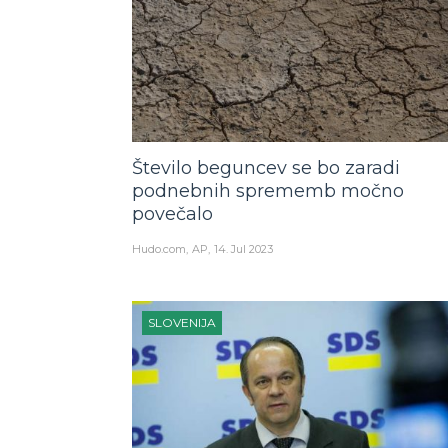
Število beguncev se bo zaradi
podnebnih sprememb močno
povečalo
Hudo.com
AP
14. Jul 2023
SLOVENIJA