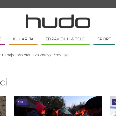
E
KUHARIJA
ZDRAV DUH & TELO
ŠPORT
 pred spanjem dobro pojesti žlico medu?
ci
SVET
S