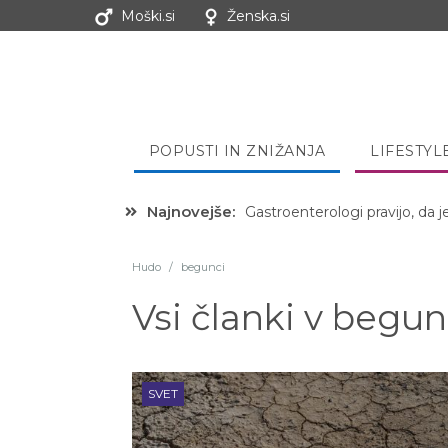
Moški.si
Ženska.si
POPUSTI IN ZNIŽANJA
LIFESTYL
Najnovejše:
Hibernacijska dieta: Zakaj je
Hudo
/
begunci
Vsi članki v
begun
SVET