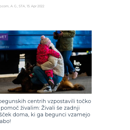
o.com
A. G., STA
15. Apr 2022
VET
begunskih centrih vzpostavili točko
 pomoč živalim: Živali še zadnji
šček doma, ki ga begunci vzamejo
sabo!