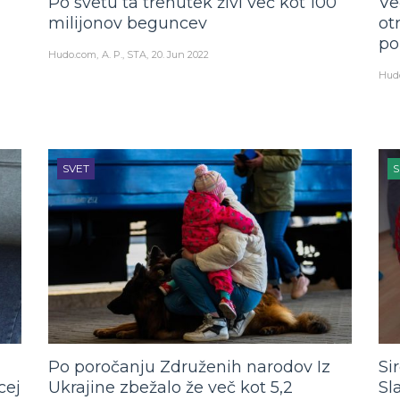
Po svetu ta trenutek živi več kot 100
Ve
milijonov beguncev
ot
po
Hudo.com
A. P., STA
20. Jun 2022
Hud
SVET
S
Po poročanju Združenih narodov Iz
Si
cej
Ukrajine zbežalo že več kot 5,2
Sl