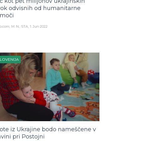
č kot pet milijonov ukrajinskih
rok odvisnih od humanitarne
moči
o.com
M. N., STA
1. Jun 2022
LOVENIJA
rote iz Ukrajine bodo nameščene v
avini pri Postojni