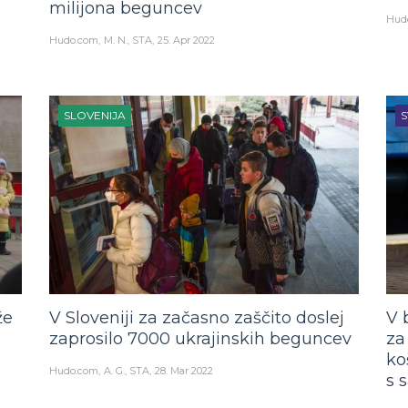
milijona beguncev
Hud
Hudo.com
M. N., STA
25. Apr 2022
SLOVENIJA
S
že
V Sloveniji za začasno zaščito doslej
V 
zaprosilo 7000 ukrajinskih beguncev
za
ko
Hudo.com
A. G., STA
28. Mar 2022
s 