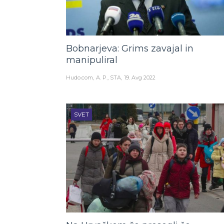
Bobnarjeva: Grims zavajal in
manipuliral
Hudo.com
A. P., STA
19. Avg 2022
SVET