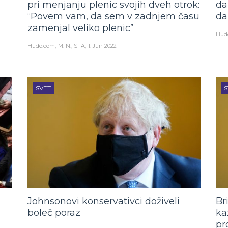
pri menjanju plenic svojih dveh otrok:
da
“Povem vam, da sem v zadnjem času
da
zamenjal veliko plenic”
Hud
Hudo.com
M. N., STA
1. Jun 2022
SVET
S
Johnsonovi konservativci doživeli
Br
boleč poraz
ka
pr