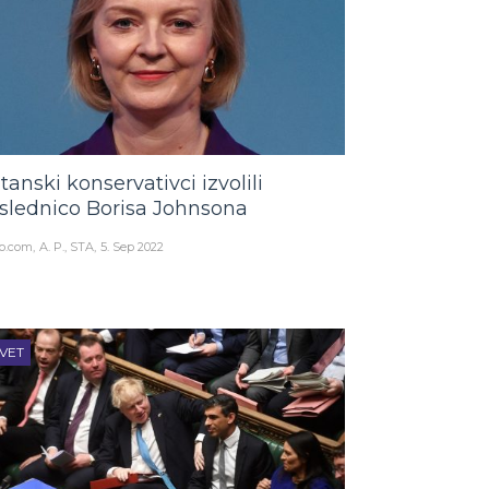
itanski konservativci izvolili
slednico Borisa Johnsona
o.com
A. P., STA
5. Sep 2022
VET