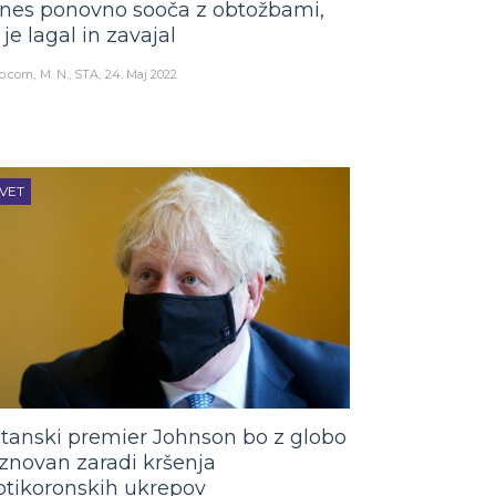
nes ponovno sooča z obtožbami,
 je lagal in zavajal
o.com
M. N., STA
24. Maj 2022
VET
itanski premier Johnson bo z globo
znovan zaradi kršenja
otikoronskih ukrepov