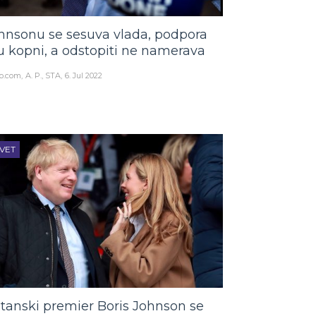
hnsonu se sesuva vlada, podpora
 kopni, a odstopiti ne namerava
o.com
A. P., STA
6. Jul 2022
VET
itanski premier Boris Johnson se