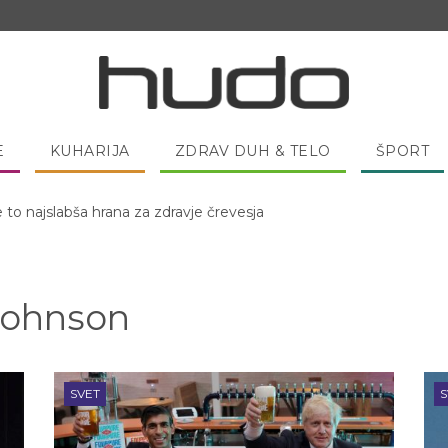
E
KUHARIJA
ZDRAV DUH & TELO
ŠPORT
 pred spanjem dobro pojesti žlico medu?
Johnson
SVET
S