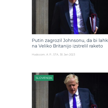
Putin zagrozil Johnsonu, da bi lah
na Veliko Britanijo izstrelil raketo
Hudo.com
A. P., STA
30. Jan 2023
SLOVENIJA