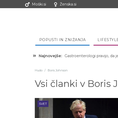
Moški.si
Ženska.si
POPUSTI IN ZNIŽANJA
LIFESTYL
Najnovejše:
Hibernacijska dieta: Zakaj je
Hudo
/
Boris Johnson
Vsi članki v
Boris 
SVET