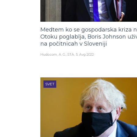
Medtem ko se gospodarska kriza 
Otoku poglablja, Boris Johnson uži
na počitnicah v Sloveniji
Hudo.com
A. G., STA
5. Avg 2022
SVET