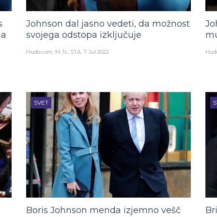
s
Johnson dal jasno vedeti, da možnost
Jo
ja
svojega odstopa izključuje
mu
Hudo.com
M. N., STA
7. Jul 2022
Hud
SVET
S
Boris Johnson menda izjemno vešč
Br