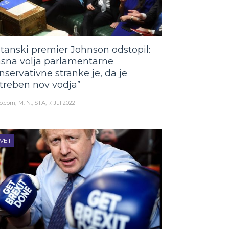
itanski premier Johnson odstopil:
asna volja parlamentarne
nservativne stranke je, da je
treben nov vodja”
o.com
M. N., STA
7. Jul 2022
VET