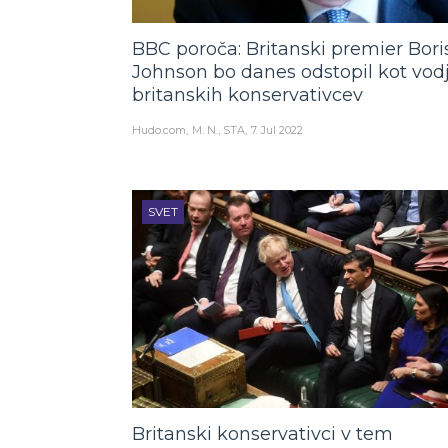
BBC poroča: Britanski premier Bori
Johnson bo danes odstopil kot vod
britanskih konservativcev
Hudo.com
M. N., STA
7. Jul 2022
SVET
Britanski konservativci v tem