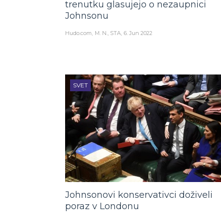
trenutku glasujejo o nezaupnici
Johnsonu
Hudo.com
M. N., STA
6. Jun 2022
SVET
Johnsonovi konservativci doživeli
poraz v Londonu