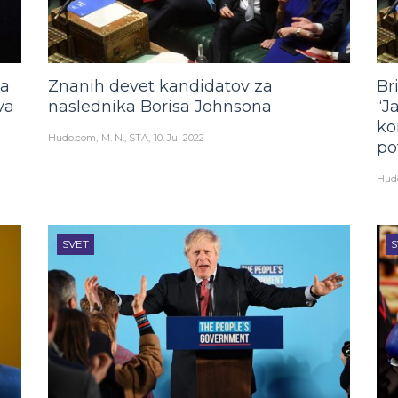
na
Znanih devet kandidatov za
Br
va
naslednika Borisa Johnsona
“J
ko
Hudo.com
M. N., STA
10. Jul 2022
po
Hud
SVET
S