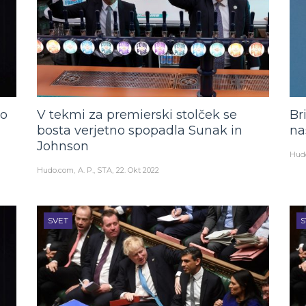
ko
V tekmi za premierski stolček se
Br
bosta verjetno spopadla Sunak in
na
Johnson
Hud
Hudo.com
A. P., STA
22. Okt 2022
SVET
S