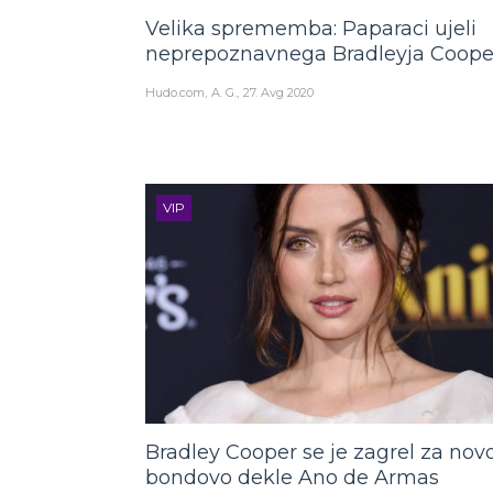
Velika sprememba: Paparaci ujeli
neprepoznavnega Bradleyja Coope
Hudo.com
A. G.
27. Avg 2020
VIP
Bradley Cooper se je zagrel za nov
bondovo dekle Ano de Armas