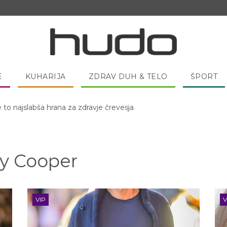
E
KUHARIJA
ZDRAV DUH & TELO
ŠPORT
 pred spanjem dobro pojesti žlico medu?
y Cooper
VIP
V