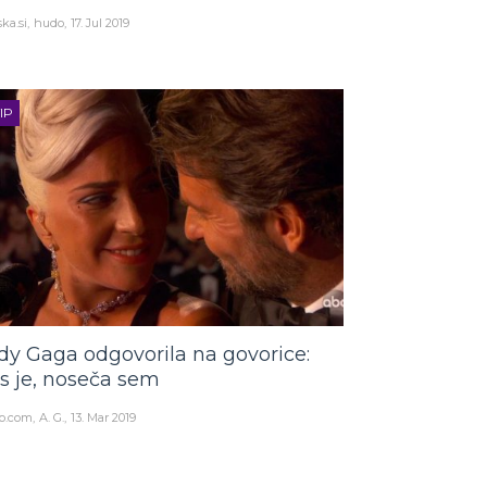
ka.si
hudo
17. Jul 2019
IP
dy Gaga odgovorila na govorice:
s je, noseča sem
o.com
A. G.
13. Mar 2019