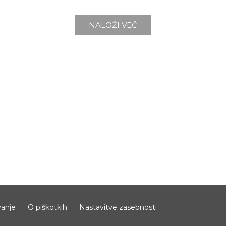
NALOŽI VEČ
anje
O piškotkih
Nastavitve zasebnosti