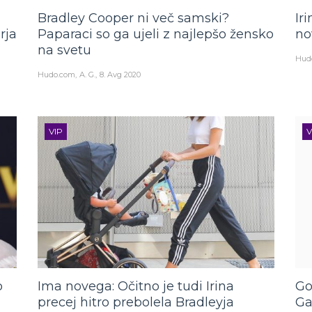
Bradley Cooper ni več samski?
Ir
rja
Paparaci so ga ujeli z najlepšo žensko
no
na svetu
Hud
Hudo.com
A. G.
8. Avg 2020
VIP
V
o
Ima novega: Očitno je tudi Irina
Go
precej hitro prebolela Bradleyja
Ga