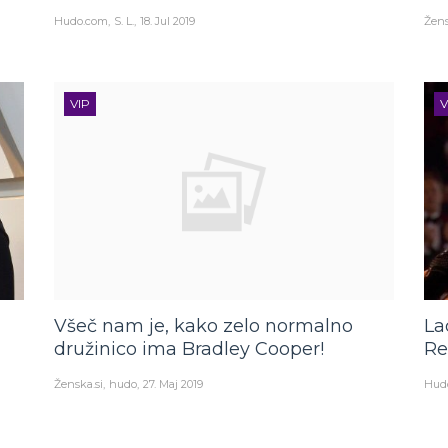
Hudo.com
S. L.
18. Jul 2019
Žens
VIP
V
Všeč nam je, kako zelo normalno
La
družinico ima Bradley Cooper!
Re
Ženska.si
hudo
27. Maj 2019
Hud