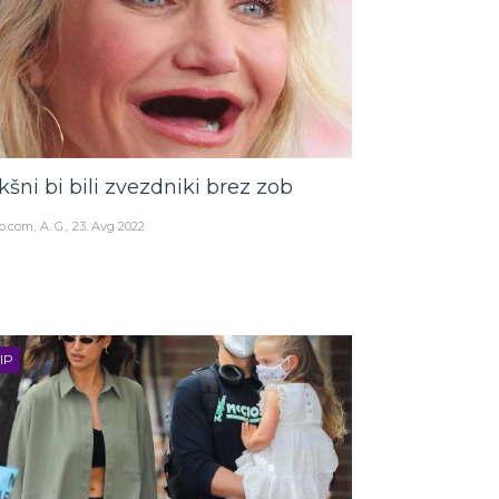
kšni bi bili zvezdniki brez zob
o.com
A. G.
23. Avg 2022
IP