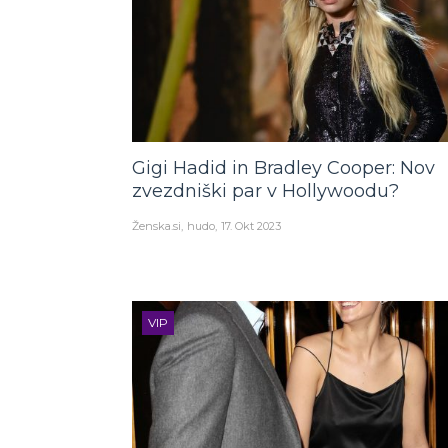
Gigi Hadid in Bradley Cooper: Nov
zvezdniški par v Hollywoodu?
Ženska.si
hudo
17. Okt 2023
VIP