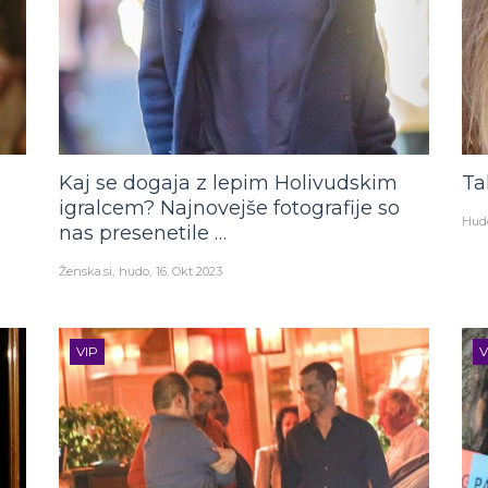
Kaj se dogaja z lepim Holivudskim
Ta
igralcem? Najnovejše fotografije so
Hud
nas presenetile …
Ženska.si
hudo
16. Okt 2023
VIP
V