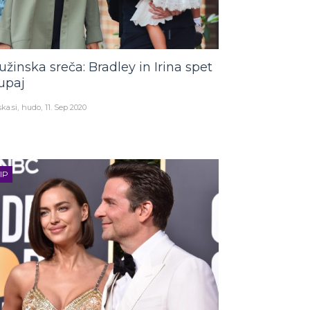
užinska sreča: Bradley in Irina spet
upaj
ka.si
hudo
11. Sep 2020
IP