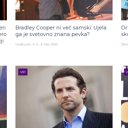
eri
Bradley Cooper ni več samski: Ujela
Dr
ero
ga je svetovno znana pevka?
sk
ji
Hudo.com
A. G.
6. Nov 2020
Žens
VIP
V