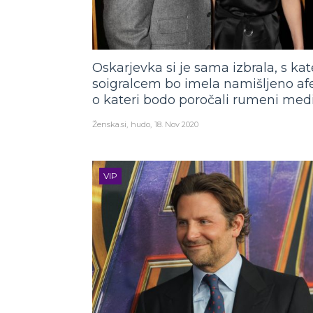
Oskarjevka si je sama izbrala, s kat
soigralcem bo imela namišljeno af
o kateri bodo poročali rumeni medi
Ženska.si
hudo
18. Nov 2020
VIP