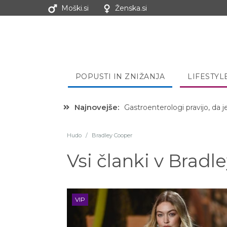
Moški.si
Ženska.si
POPUSTI IN ZNIŽANJA
LIFESTYL
Najnovejše:
Hibernacijska dieta: Zakaj je
Hudo
/
Bradley Cooper
Vsi članki v
Bradle
VIP