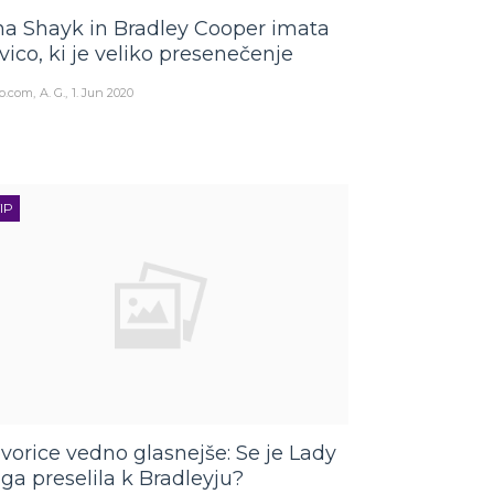
ina Shayk in Bradley Cooper imata
vico, ki je veliko presenečenje
o.com
A. G.
1. Jun 2020
IP
vorice vedno glasnejše: Se je Lady
ga preselila k Bradleyju?