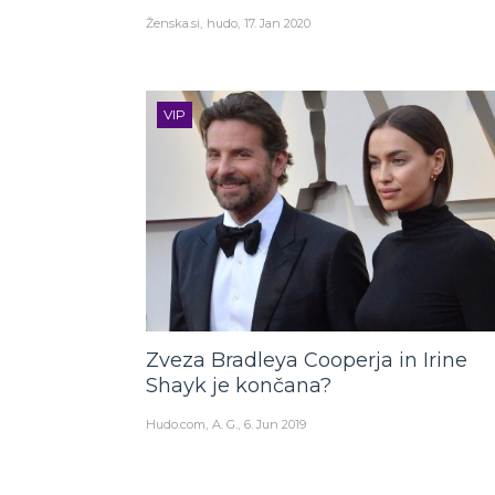
Ženska.si
hudo
17. Jan 2020
VIP
Zveza Bradleya Cooperja in Irine
Shayk je končana?
Hudo.com
A. G.
6. Jun 2019