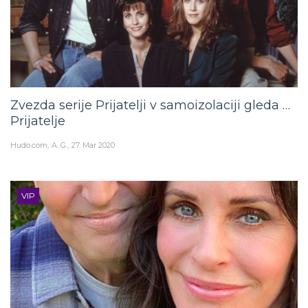
Zvezda serije Prijatelji v samoizolaciji gleda …
Prijatelje
Hudo.com
A. G.
27. Mar 2020
VIP