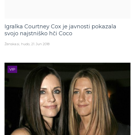
Igralka Courtney Cox je javnosti pokazala
svojo najstniško hči Coco
Ženska.si
hudo
21. Jun 2018
VIP