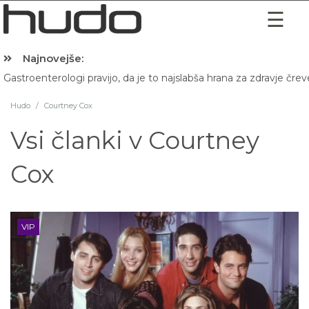
Najnovejše:
Gastroenterologi pravijo, da je to najslabša hrana za zdravje črev
Hibernacijska dieta: Zakaj je pred spanjem dobro pojesti žlico 
Hudo
/
Courtney Cox
Vsi članki v
Courtney
Cox
VIP