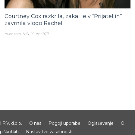
Courtney Cox razkrila, zakaj je v “Prijateljih”
zavrnila vlogo Rachel
Hudo.com
A. G.
10. Apr 2017
I.R.V. d.o.o.
O nas
Pogoji uporabe
Oglaševanje
O
piškotkih
Nastavitve zasebnosti