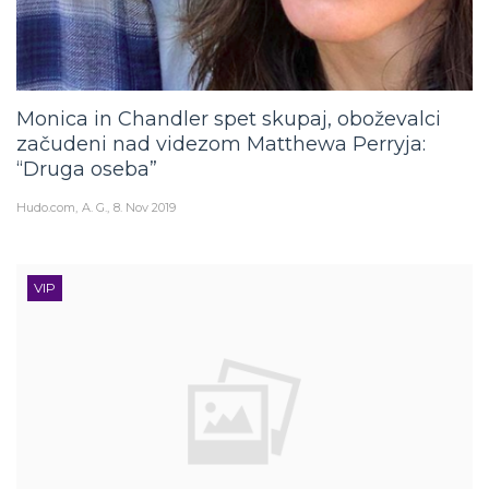
Monica in Chandler spet skupaj, oboževalci
začudeni nad videzom Matthewa Perryja:
“Druga oseba”
Hudo.com
A. G.
8. Nov 2019
VIP