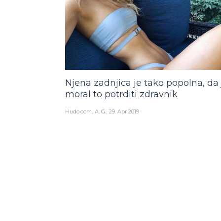
Njena zadnjica je tako popolna, da 
moral to potrditi zdravnik
Hudo.com
A. G.
29. Apr 2019