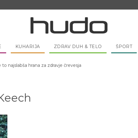
E
KUHARIJA
ZDRAV DUH & TELO
ŠPORT
e to najslabša hrana za zdravje črevesja
 Keech