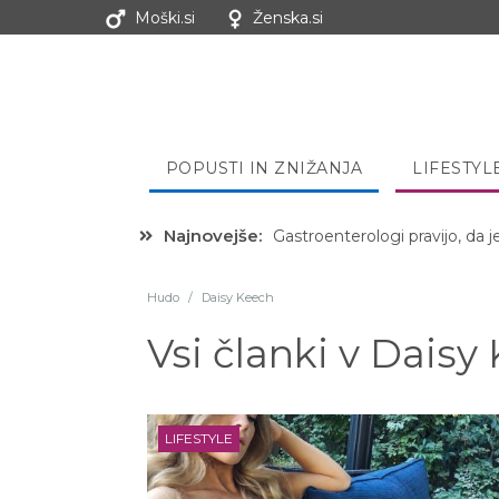
Moški.si
Ženska.si
POPUSTI IN ZNIŽANJA
LIFESTYL
Najnovejše:
Gastroenterologi pravijo, da j
Hudo
/
Daisy Keech
Vsi članki v
Daisy
LIFESTYLE